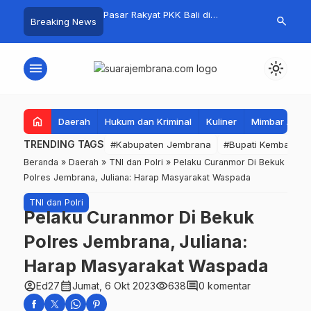
i Jembrana, Kejuaraan
Pasar Rakyat PKK Bali di
Kelola Samp
search
Breaking News
ume 1 Resmi Digelar
Jembrana Laris Manis, Transaksi
Mandiri, Bup
Tembus Rp.672 Juta Sehari
Apresiasi Tin
Mandala
menu
light_mode
home
Daerah
Hukum dan Kriminal
Kuliner
Mimbar Aga
TRENDING TAGS
#Kabupaten Jembrana
#Bupati Kembang
Beranda
»
Daerah
»
TNI dan Polri
»
Pelaku Curanmor Di Bekuk
Polres Jembrana, Juliana: Harap Masyarakat Waspada
TNI dan Polri
Pelaku Curanmor Di Bekuk
Polres Jembrana, Juliana:
Harap Masyarakat Waspada
account_circle
calendar_month
visibility
comment
Ed27
Jumat, 6 Okt 2023
638
0 komentar