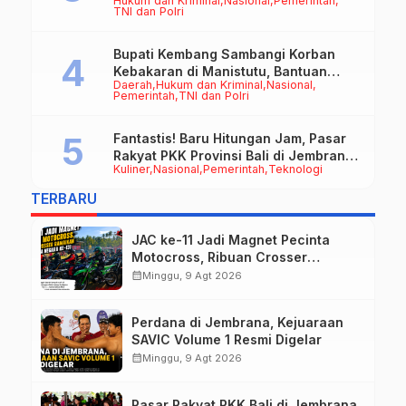
Hukum dan Kriminal
Nasional
Pemerintah
Datun
TNI dan Polri
Bupati Kembang Sambangi Korban
Kebakaran di Manistutu, Bantuan
Daerah
Hukum dan Kriminal
Nasional
Disalurkan untuk Ringankan Beban
Pemerintah
TNI dan Polri
Warga
Fantastis! Baru Hitungan Jam, Pasar
Rakyat PKK Provinsi Bali di Jembrana
Kuliner
Nasional
Pemerintah
Teknologi
Raup Omzet Ratusan Juta
TERBARU
JAC ke-11 Jadi Magnet Pecinta
Motocross, Ribuan Crosser
Ramaikan HUT Kota Negara ke-131
calendar_month
Minggu, 9 Agt 2026
Perdana di Jembrana, Kejuaraan
SAVIC Volume 1 Resmi Digelar
calendar_month
Minggu, 9 Agt 2026
Pasar Rakyat PKK Bali di Jembrana