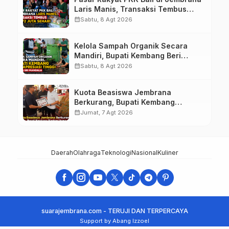
Laris Manis, Transaksi Tembus
Rp.672 Juta Sehari
calendar_month
Sabtu, 8 Agt 2026
Kelola Sampah Organik Secara
Mandiri, Bupati Kembang Beri
Apresiasi Tinggi Warga Sri
calendar_month
Sabtu, 8 Agt 2026
Mandala
Kuota Beasiswa Jembrana
Berkurang, Bupati Kembang
Siapkan Upaya Penambahan di
calendar_month
Jumat, 7 Agt 2026
Tahap II
Daerah
Olahraga
Teknologi
Nasional
Kuliner
suarajembrana.com - TERUJI DAN TERPERCAYA
Support by Abang Izzoel