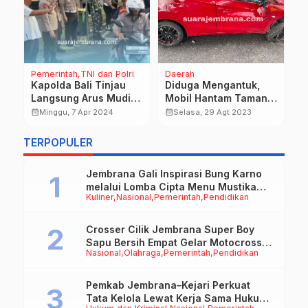
Pemerintah
TNI dan Polri
Daerah
Na
Kapolda Bali Tinjau
Diduga Mengantuk,
A
Langsung Arus Mudik
Mobil Hantam Taman
O
Pelabuhan Gilimanuk
Median Jalan di
2
calendar_month
calendar_month
calendar_month
Minggu, 7 Apr 2024
Selasa, 29 Agt 2023
Negara
P
d
TERPOPULER
Jembrana Gali Inspirasi Bung Karno
melalui Lomba Cipta Menu Mustika
Kuliner
Nasional
Pemerintah
Pendidikan
Rasa
Crosser Cilik Jembrana Super Boy
Sapu Bersih Empat Gelar Motocross
Nasional
Olahraga
Pemerintah
Pendidikan
50cc
Pemkab Jembrana–Kejari Perkuat
Tata Kelola Lewat Kerja Sama Hukum