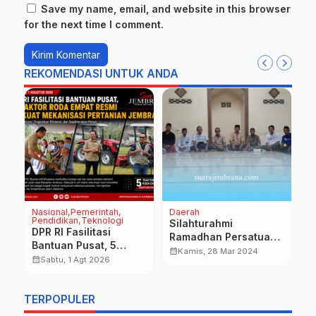
Save my name, email, and website in this browser
for the next time I comment.
REKOMENDASI UNTUK ANDA
Nasional
Pemerintah
Daerah
D
Pendidikan
Teknologi
P
a
Silahturahmi
TN
DPR RI Fasilitasi
a
Ramadhan Persatuan
W
Bantuan Pusat, 5
Karyawan Muslim PT
calendar_month
Kamis, 28 Mar 2024
S
Traktor Roda Empat
calendar_month
Sabtu, 1 Agt 2026
Bali Maya Permai
d
calendar_month
Resmi Perkuat
N
Mekanisasi Pertanian
TERPOPULER
Jembrana