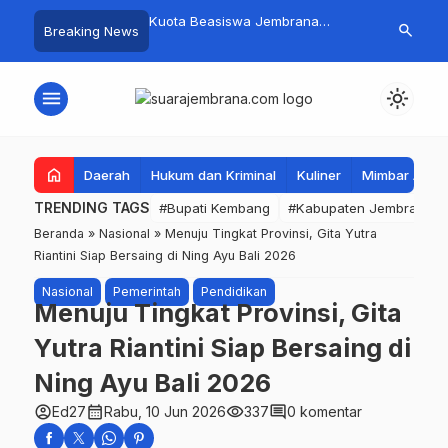
mpah Organik Secara
Kuota Beasiswa Jembrana
Fantastis! B
search
Breaking News
Bupati Kembang Beri
Berkurang, Bupati Kembang
Pasar Rakyat 
Tinggi Warga Sri
Siapkan Upaya Penambahan di
Jembrana Ra
Tahap II
Juta
menu
light_mode
home
Daerah
Hukum dan Kriminal
Kuliner
Mimbar Aga
TRENDING TAGS
#Bupati Kembang
#Kabupaten Jembrana
Beranda
»
Nasional
»
Menuju Tingkat Provinsi, Gita Yutra
Riantini Siap Bersaing di Ning Ayu Bali 2026
Nasional
Pemerintah
Pendidikan
Menuju Tingkat Provinsi, Gita
Yutra Riantini Siap Bersaing di
Ning Ayu Bali 2026
account_circle
calendar_month
visibility
comment
Ed27
Rabu, 10 Jun 2026
337
0 komentar