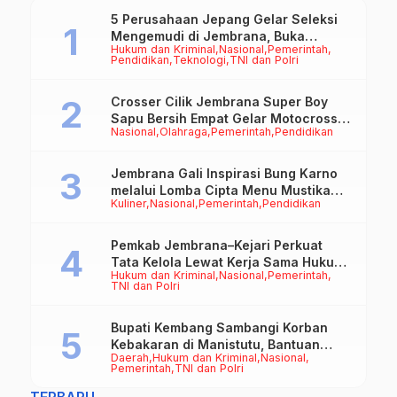
5 Perusahaan Jepang Gelar Seleksi
Mengemudi di Jembrana, Buka
Hukum dan Kriminal
Nasional
Pemerintah
Peluang Kerja bagi Calon PMI
Pendidikan
Teknologi
TNI dan Polri
Crosser Cilik Jembrana Super Boy
Sapu Bersih Empat Gelar Motocross
Nasional
Olahraga
Pemerintah
Pendidikan
50cc
Jembrana Gali Inspirasi Bung Karno
melalui Lomba Cipta Menu Mustika
Kuliner
Nasional
Pemerintah
Pendidikan
Rasa
Pemkab Jembrana–Kejari Perkuat
Tata Kelola Lewat Kerja Sama Hukum
Hukum dan Kriminal
Nasional
Pemerintah
Datun
TNI dan Polri
Bupati Kembang Sambangi Korban
Kebakaran di Manistutu, Bantuan
Daerah
Hukum dan Kriminal
Nasional
Disalurkan untuk Ringankan Beban
Pemerintah
TNI dan Polri
Warga