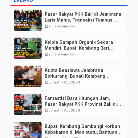
TERBARU
Pasar Rakyat PKK Bali di Jembrana
Laris Manis, Transaksi Tembus
Rp.672 Juta Sehari
calendar_month
23 jam yang lalu
Kelola Sampah Organik Secara
Mandiri, Bupati Kembang Beri
Apresiasi Tinggi Warga Sri
calendar_month
23 jam yang lalu
Mandala
Kuota Beasiswa Jembrana
Berkurang, Bupati Kembang
Siapkan Upaya Penambahan di
calendar_month
Jumat, 7 Agt 2026
Tahap II
Fantastis! Baru Hitungan Jam,
Pasar Rakyat PKK Provinsi Bali di
Jembrana Raup Omzet Ratusan
calendar_month
Jumat, 7 Agt 2026
Juta
Bupati Kembang Sambangi Korban
Kebakaran di Manistutu, Bantuan
Disalurkan untuk Ringankan Beban