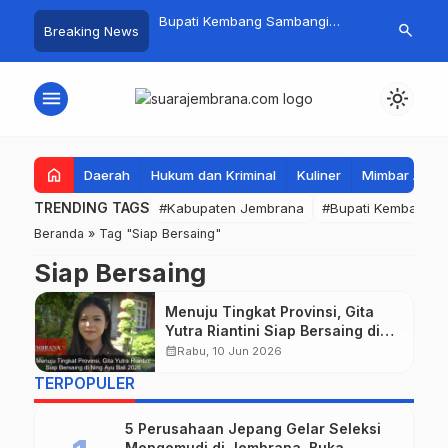
 Baru Hitungan Jam,
Bupati Kembang Sambangi
Tim Gabungan
search
Breaking News
at PKK Provinsi Bali di
Korban Kebakaran di Manistutu,
Pencarian Ne
 Raup Omzet Ratusan
Bantuan Disalurkan untuk
Perairan Pa
Ringankan Beban Warga
menu
light_mode
home
Daerah
Hukum dan Kriminal
Kuliner
Mimbar Aga
TRENDING TAGS
#Kabupaten Jembrana
#Bupati Kembang
Beranda
»
Tag "Siap Bersaing"
Siap Bersaing
Menuju Tingkat Provinsi, Gita
Yutra Riantini Siap Bersaing di
Ning Ayu Bali 2026
calendar_month
Rabu, 10 Jun 2026
TERPOPULER
5 Perusahaan Jepang Gelar Seleksi
Mengemudi di Jembrana, Buka