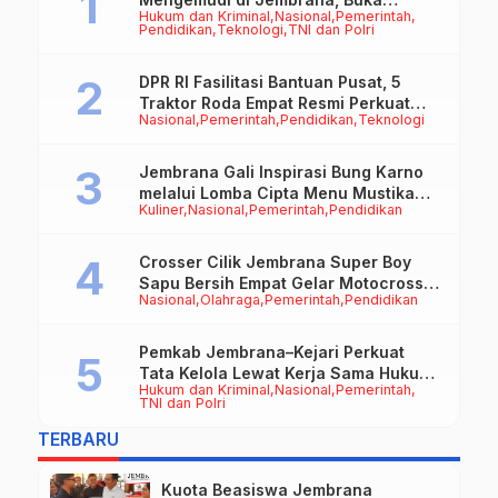
Hukum dan Kriminal
Nasional
Pemerintah
Peluang Kerja bagi Calon PMI
Pendidikan
Teknologi
TNI dan Polri
DPR RI Fasilitasi Bantuan Pusat, 5
Traktor Roda Empat Resmi Perkuat
Nasional
Pemerintah
Pendidikan
Teknologi
Mekanisasi Pertanian Jembrana
Jembrana Gali Inspirasi Bung Karno
melalui Lomba Cipta Menu Mustika
Kuliner
Nasional
Pemerintah
Pendidikan
Rasa
Crosser Cilik Jembrana Super Boy
Sapu Bersih Empat Gelar Motocross
Nasional
Olahraga
Pemerintah
Pendidikan
50cc
Pemkab Jembrana–Kejari Perkuat
Tata Kelola Lewat Kerja Sama Hukum
Hukum dan Kriminal
Nasional
Pemerintah
Datun
TNI dan Polri
TERBARU
Kuota Beasiswa Jembrana