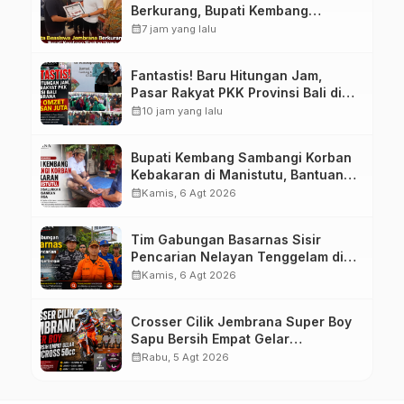
Berkurang, Bupati Kembang
Siapkan Upaya Penambahan di
calendar_month
7 jam yang lalu
Tahap II
Fantastis! Baru Hitungan Jam,
Pasar Rakyat PKK Provinsi Bali di
Jembrana Raup Omzet Ratusan
calendar_month
10 jam yang lalu
Juta
Bupati Kembang Sambangi Korban
Kebakaran di Manistutu, Bantuan
Disalurkan untuk Ringankan Beban
calendar_month
Kamis, 6 Agt 2026
Warga
Tim Gabungan Basarnas Sisir
Pencarian Nelayan Tenggelam di
Perairan Pantai Pengambengan
calendar_month
Kamis, 6 Agt 2026
Crosser Cilik Jembrana Super Boy
Sapu Bersih Empat Gelar
Motocross 50cc
calendar_month
Rabu, 5 Agt 2026