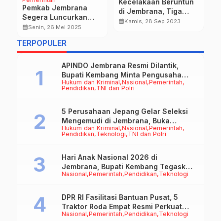
Kecelakaan Beruntun
B
Pemkab Jembrana
ih
di Jembrana, Tiga
J
Segera Luncurkan
Kendaraan Terlibat
d
calendar_month
calendar_month
Kamis, 28 Sep 2023
Program Permodalan
calendar_month
Senin, 26 Mei 2025
dan Dua Korban Luka
P
Bagi PMI Jembrana
TERPOPULER
APINDO Jembrana Resmi Dilantik,
Bupati Kembang Minta Pengusaha
Hukum dan Kriminal
Nasional
Pemerintah
Jadi Motor Penggerak Ekonomi
Pendidikan
TNI dan Polri
5 Perusahaan Jepang Gelar Seleksi
Mengemudi di Jembrana, Buka
Hukum dan Kriminal
Nasional
Pemerintah
Peluang Kerja bagi Calon PMI
Pendidikan
Teknologi
TNI dan Polri
Hari Anak Nasional 2026 di
Jembrana, Bupati Kembang Tegaskan
Nasional
Pemerintah
Pendidikan
Teknologi
Pentingnya Karakter dan Budaya di
Era Teknologi
DPR RI Fasilitasi Bantuan Pusat, 5
Traktor Roda Empat Resmi Perkuat
Nasional
Pemerintah
Pendidikan
Teknologi
Mekanisasi Pertanian Jembrana