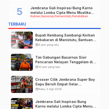
Jembrana Gali Inspirasi Bung Karno
melalui Lomba Cipta Menu Mustika
Kuliner
Nasional
Pemerintah
Pendidikan
Rasa
TERBARU
Bupati Kembang Sambangi Korban
Kebakaran di Manistutu, Bantuan
Disalurkan untuk Ringankan Beban
calendar_month
9 jam yang lalu
Warga
Tim Gabungan Basarnas Sisir
Pencarian Nelayan Tenggelam di
Perairan Pantai Pengambengan
calendar_month
10 jam yang lalu
Crosser Cilik Jembrana Super Boy
Sapu Bersih Empat Gelar
Motocross 50cc
calendar_month
Rabu, 5 Agt 2026
Jembrana Gali Inspirasi Bung
Karno melalui Lomba Cipta Menu