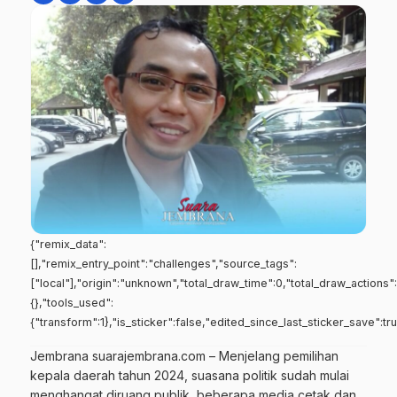
{"remix_data":
[],"remix_entry_point":"challenges","source_tags":
["local"],"origin":"unknown","total_draw_time":0,"total_draw_actions
{},"tools_used":
{"transform":1},"is_sticker":false,"edited_since_last_sticker_save":tr
Jembrana suarajembrana.com – Menjelang pemilihan
kepala daerah tahun 2024, suasana politik sudah mulai
menghangat diruang publik, beberapa media cetak dan