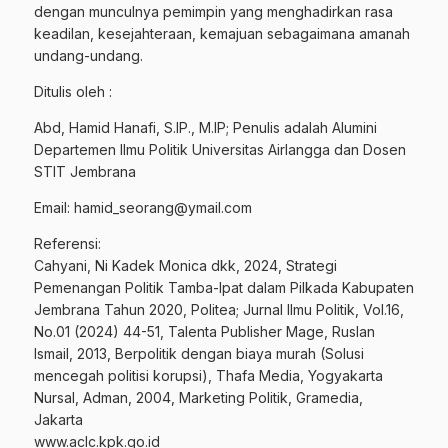
dengan munculnya pemimpin yang menghadirkan rasa
keadilan, kesejahteraan, kemajuan sebagaimana amanah
undang-undang.
Ditulis oleh :
Abd, Hamid Hanafi, S.IP., M.IP; Penulis adalah Alumini
Departemen Ilmu Politik Universitas Airlangga dan Dosen
STIT Jembrana
Email: hamid_seorang@ymail.com
Referensi:
Cahyani, Ni Kadek Monica dkk, 2024, Strategi
Pemenangan Politik Tamba-Ipat dalam Pilkada Kabupaten
Jembrana Tahun 2020, Politea; Jurnal Ilmu Politik, Vol.16,
No.01 (2024) 44-51, Talenta Publisher Mage, Ruslan
Ismail, 2013, Berpolitik dengan biaya murah (Solusi
mencegah politisi korupsi), Thafa Media, Yogyakarta
Nursal, Adman, 2004, Marketing Politik, Gramedia,
Jakarta
www.aclc.kpk.go.id