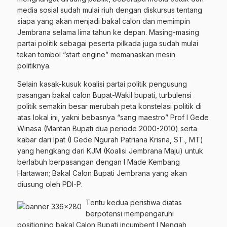
media sosial sudah mulai riuh dengan diskursus tentang
siapa yang akan menjadi bakal calon dan memimpin
Jembrana selama lima tahun ke depan. Masing-masing
partai politik sebagai peserta pilkada juga sudah mulai
tekan tombol “start engine” memanaskan mesin
politiknya.
Selain kasak-kusuk koalisi partai politik pengusung
pasangan bakal calon Bupat-Wakil bupati, turbulensi
politik semakin besar merubah peta konstelasi politik di
atas lokal ini, yakni bebasnya “sang maestro” Prof I Gede
Winasa (Mantan Bupati dua periode 2000-2010) serta
kabar dari Ipat (I Gede Ngurah Patriana Krisna, ST., MT)
yang hengkang dari KJM (Koalisi Jembrana Maju) untuk
berlabuh berpasangan dengan I Made Kembang
Hartawan; Bakal Calon Bupati Jembrana yang akan
diusung oleh PDI-P.
Tentu kedua peristiwa diatas
berpotensi mempengaruhi
positioning bakal Calon Bupati incumbent I Nengah