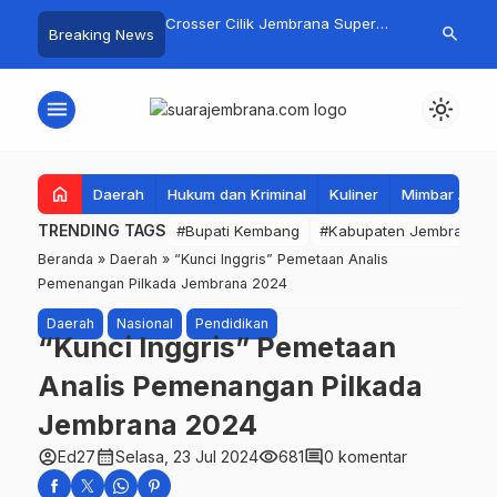
gan Basarnas Sisir
Crosser Cilik Jembrana Super
Jembrana Gal
search
Breaking News
 Nelayan Tenggelam di
Boy Sapu Bersih Empat Gelar
Karno melalu
Pantai Pengambengan
Motocross 50cc
Mustika Rasa
menu
light_mode
home
Daerah
Hukum dan Kriminal
Kuliner
Mimbar Aga
TRENDING TAGS
#Bupati Kembang
#Kabupaten Jembrana
Beranda
»
Daerah
»
“Kunci Inggris” Pemetaan Analis
Pemenangan Pilkada Jembrana 2024
Daerah
Nasional
Pendidikan
“Kunci Inggris” Pemetaan
Analis Pemenangan Pilkada
Jembrana 2024
account_circle
calendar_month
visibility
comment
Ed27
Selasa, 23 Jul 2024
681
0 komentar