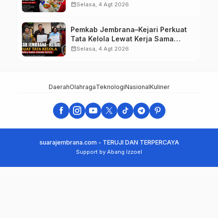
Mustika Rasa
calendar_month
Selasa, 4 Agt 2026
Pemkab Jembrana–Kejari Perkuat
Tata Kelola Lewat Kerja Sama
Hukum Datun
calendar_month
Selasa, 4 Agt 2026
Daerah
Olahraga
Teknologi
Nasional
Kuliner
suarajembrana.com - TERUJI DAN TERPERCAYA
Support by Abang Izzoel