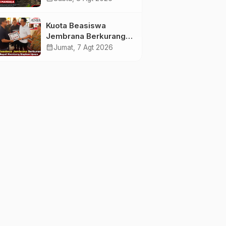
Apresiasi Tinggi
Warga Sri Mandala
Kuota Beasiswa
Jembrana Berkurang,
Bupati Kembang
calendar_month
Jumat, 7 Agt 2026
Siapkan Upaya
Penambahan di Tahap
II