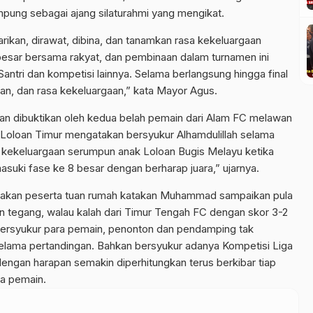
pung sebagai ajang silaturahmi yang mengikat.
arikan, dirawat, dibina, dan tanamkan rasa kekeluargaan
n besar bersama rakyat, dan pembinaan dalam turnamen ini
 Santri dan kompetisi lainnya. Selama berlangsung hingga final
an, dan rasa kekeluargaan,” kata Mayor Agus.
an dibuktikan oleh kedua belah pemain dari Alam FC melawan
Loloan Timur mengatakan bersyukur Alhamdulillah selama
sa kekeluargaan serumpun anak Loloan Bugis Melayu ketika
uki fase ke 8 besar dengan berharap juara,” ujarnya.
pakan peserta tuan rumah katakan Muhammad sampaikan pula
n tegang, walau kalah dari Timur Tengah FC dengan skor 3-2
ersyukur para pemain, penonton dan pendamping tak
elama pertandingan. Bahkan bersyukur adanya Kompetisi Liga
ngan harapan semakin diperhitungkan terus berkibar tiap
ua pemain.