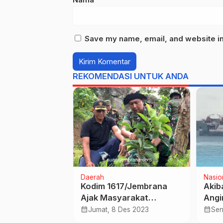
Save my name, email, and website in 
REKOMENDASI UNTUK ANDA
rintah
Daerah
Nasio
n Ketua TP PKK
Kodim 1617/Jembrana
Akib
Raih
Ajak Masyarakat
Angi
aan Manggala
Menanam Pohon
Utam
calendar_month
calendar_month
 Jun 2024
Jumat, 8 Des 2023
Sen
cana dari
Melestarikan Alam
Bali