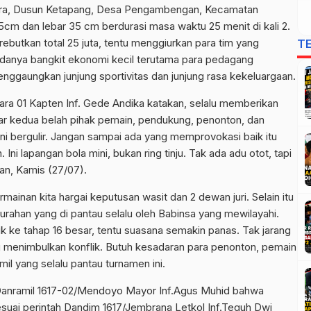
ara, Dusun Ketapang, Desa Pengambengan, Kecamatan
cm dan lebar 35 cm berdurasi masa waktu 25 menit di kali 2.
tkan total 25 juta, tentu menggiurkan para tim yang
T
adanya bangkit ekonomi kecil terutama para pedagang
nggaungkan junjung sportivitas dan junjung rasa kekeluargaan.
ara 01 Kapten Inf. Gede Andika katakan, selalu memberikan
r kedua belah pihak pemain, pendukung, penonton, dan
ini bergulir. Jangan sampai ada yang memprovokasi baik itu
Ini lapangan bola mini, bukan ring tinju. Tak ada adu otot, tapi
n, Kamis (27/07).
ainan kita hargai keputusan wasit dan 2 dewan juri. Selain itu
urahan yang di pantau selalu oleh Babinsa yang mewilayahi.
k ke tahap 16 besar, tentu suasana semakin panas. Tak jarang
 menimbulkan konflik. Butuh kesadaran para penonton, pemain
l yang selalu pantau turnamen ini.
 Danramil 1617-02/Mendoyo Mayor Inf.Agus Muhid bahwa
esuai perintah Dandim 1617/Jembrana Letkol Inf.Teguh Dwi