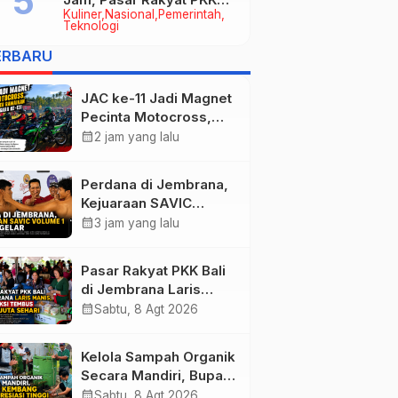
Kuliner
Nasional
Pemerintah
Provinsi Bali di Jembrana
Teknologi
Raup Omzet Ratusan Juta
ERBARU
JAC ke-11 Jadi Magnet
Pecinta Motocross,
Ribuan Crosser
calendar_month
2 jam yang lalu
Ramaikan HUT Kota
Negara ke-131
Perdana di Jembrana,
Kejuaraan SAVIC
Volume 1 Resmi
calendar_month
3 jam yang lalu
Digelar
Pasar Rakyat PKK Bali
di Jembrana Laris
Manis, Transaksi
calendar_month
Sabtu, 8 Agt 2026
Tembus Rp.672 Juta
Sehari
Kelola Sampah Organik
Secara Mandiri, Bupati
Kembang Beri
calendar_month
Sabtu, 8 Agt 2026