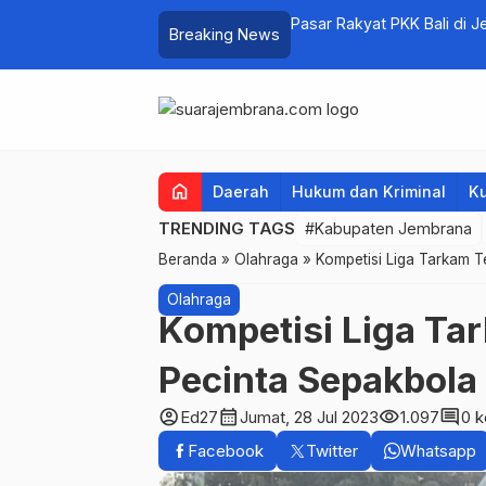
lume 1 Resmi Digelar
Pasar Rakyat PKK Bali di 
Breaking News
Sehari
home
Daerah
Hukum dan Kriminal
Ku
TRENDING TAGS
#Kabupaten Jembrana
Beranda
»
Olahraga
»
Kompetisi Liga Tarkam T
Olahraga
Kompetisi Liga Tar
Pecinta Sepakbol
account_circle
calendar_month
visibility
comment
Ed27
Jumat, 28 Jul 2023
1.097
0 
Facebook
Twitter
Whatsapp