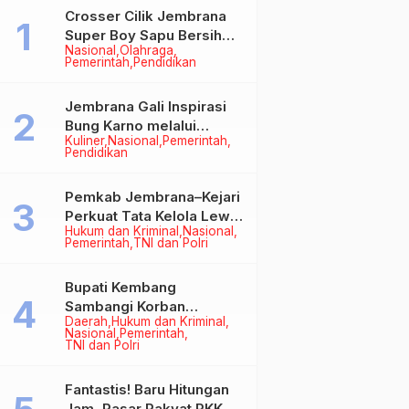
Crosser Cilik Jembrana
Super Boy Sapu Bersih
Nasional
Olahraga
Empat Gelar Motocross
Pemerintah
Pendidikan
50cc
Jembrana Gali Inspirasi
Bung Karno melalui
Kuliner
Nasional
Pemerintah
Lomba Cipta Menu
Pendidikan
Mustika Rasa
Pemkab Jembrana–Kejari
Perkuat Tata Kelola Lewat
Hukum dan Kriminal
Nasional
Kerja Sama Hukum Datun
Pemerintah
TNI dan Polri
Bupati Kembang
Sambangi Korban
Daerah
Hukum dan Kriminal
Kebakaran di Manistutu,
Nasional
Pemerintah
Bantuan Disalurkan untuk
TNI dan Polri
Ringankan Beban Warga
Fantastis! Baru Hitungan
Jam, Pasar Rakyat PKK