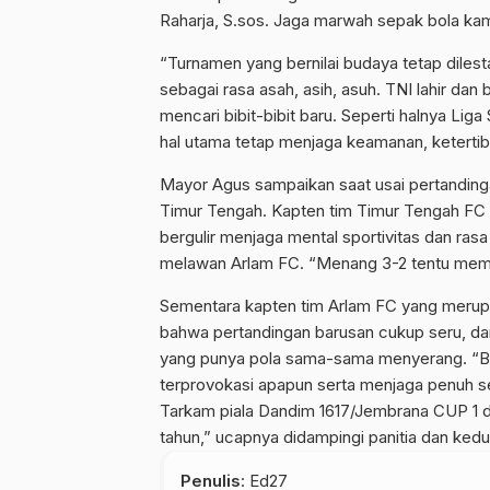
Raharja, S.sos. Jaga marwah sepak bola kam
“Turnamen yang bernilai budaya tetap dilest
sebagai rasa asah, asih, asuh. TNI lahir da
mencari bibit-bibit baru. Seperti halnya Liga
hal utama tetap menjaga keamanan, ketertib
Mayor Agus sampaikan saat usai pertanding
Timur Tengah. Kapten tim Timur Tengah FC 
bergulir menjaga mental sportivitas dan ra
melawan Arlam FC. “Menang 3-2 tentu memas
Sementara kapten tim Arlam FC yang meru
bahwa pertandingan barusan cukup seru, da
yang punya pola sama-sama menyerang. “B
terprovokasi apapun serta menjaga penuh s
Tarkam piala Dandim 1617/Jembrana CUP 1 de
tahun,” ucapnya didampingi panitia dan ked
Penulis
: Ed27