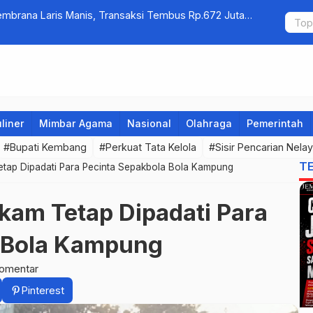
Jembrana Laris Manis, Transaksi Tembus Rp.672 Juta
Kelola Samp
Warga Sri 
liner
Mimbar Agama
Nasional
Olahraga
Pemerintah
#Bupati Kembang
#Perkuat Tata Kelola
#Sisir Pencarian Nel
T
etap Dipadati Para Pecinta Sepakbola Bola Kampung
kam Tetap Dipadati Para
a Bola Kampung
komentar
Pinterest