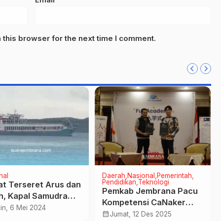
this browser for the next time I comment.
nal
Daerah
Nasional
Pemerintah
Pendidikan
Teknologi
at Terseret Arus dan
Pemkab Jembrana Pacu
n, Kapal Samudra
Kompetensi CaNaker
a Kandas di Selat
in, 6 Mei 2024
Untuk Pasar Kerja Ke
calendar_month
Jumat, 12 Des 2025