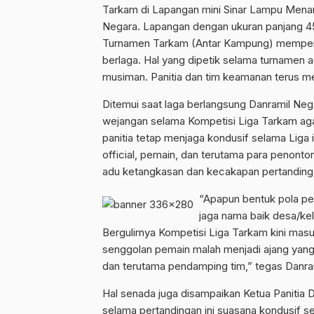
Tarkam di Lapangan mini Sinar Lampu Men
Negara. Lapangan dengan ukuran panjang 45
Turnamen Tarkam (Antar Kampung) memperebu
berlaga. Hal yang dipetik selama turnamen 
musiman. Panitia dan tim keamanan terus me
Ditemui saat laga berlangsung Danramil Neg
wejangan selama Kompetisi Liga Tarkam aga
panitia tetap menjaga kondusif selama Liga 
official, pemain, dan terutama para penonton. 
adu ketangkasan dan kecakapan pertandinga
“Apapun bentuk pola perm
jaga nama baik desa/kel
Bergulirnya Kompetisi Liga Tarkam kini masu
senggolan pemain malah menjadi ajang yang
dan terutama pendamping tim,” tegas Danrami
Hal senada juga disampaikan Ketua Panitia
selama pertandingan ini suasana kondusif s