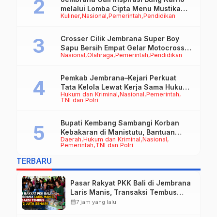
melalui Lomba Cipta Menu Mustika
Kuliner
Nasional
Pemerintah
Pendidikan
Rasa
Crosser Cilik Jembrana Super Boy
Sapu Bersih Empat Gelar Motocross
Nasional
Olahraga
Pemerintah
Pendidikan
50cc
Pemkab Jembrana–Kejari Perkuat
Tata Kelola Lewat Kerja Sama Hukum
Hukum dan Kriminal
Nasional
Pemerintah
Datun
TNI dan Polri
Bupati Kembang Sambangi Korban
Kebakaran di Manistutu, Bantuan
Daerah
Hukum dan Kriminal
Nasional
Disalurkan untuk Ringankan Beban
Pemerintah
TNI dan Polri
Warga
TERBARU
Pasar Rakyat PKK Bali di Jembrana
Laris Manis, Transaksi Tembus
Rp.672 Juta Sehari
calendar_month
7 jam yang lalu