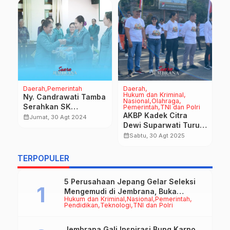
Daerah
Pemerintah
Daerah
Na
Hukum dan Kriminal
Ny. Candrawati Tamba
S
Nasional
Olahraga
Serahkan SK
T
Pemerintah
TNI dan Polri
AKBP Kadek Citra
Perpanjangan Masa
B
calendar_month
calendar_month
Jumat, 30 Agt 2024
Dewi Suparwati Turut
Jabatan Ketua PKK
n
Melepas Jembrana
Desa di Jembrana
calendar_month
Sabtu, 30 Agt 2025
Fun Rally
TERPOPULER
5 Perusahaan Jepang Gelar Seleksi
Mengemudi di Jembrana, Buka
Hukum dan Kriminal
Nasional
Pemerintah
Peluang Kerja bagi Calon PMI
Pendidikan
Teknologi
TNI dan Polri
Jembrana Gali Inspirasi Bung Karno