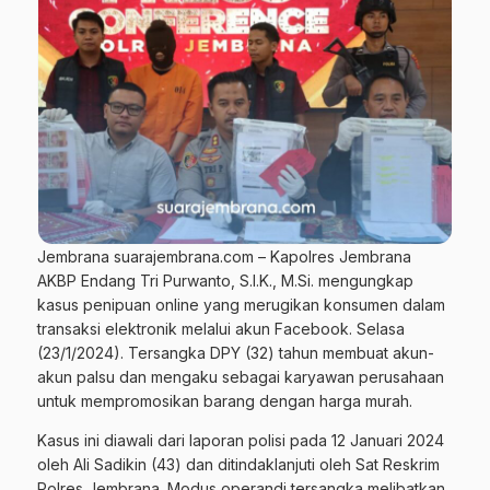
Jembrana suarajembrana.com – Kapolres Jembrana
AKBP Endang Tri Purwanto, S.I.K., M.Si. mengungkap
kasus penipuan online yang merugikan konsumen dalam
transaksi elektronik melalui akun Facebook. Selasa
(23/1/2024). Tersangka DPY (32) tahun membuat akun-
akun palsu dan mengaku sebagai karyawan perusahaan
untuk mempromosikan barang dengan harga murah.
Kasus ini diawali dari laporan polisi pada 12 Januari 2024
oleh Ali Sadikin (43) dan ditindaklanjuti oleh Sat Reskrim
Polres Jembrana. Modus operandi tersangka melibatkan