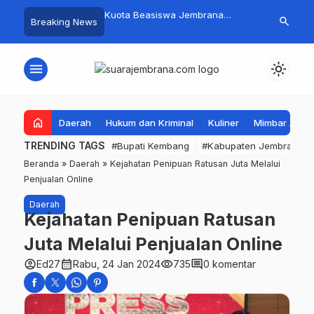
mpah Organik Secara
Kuota Beasiswa Jembrana
Fantastis! B
search
Breaking News
Bupati Kembang Beri
Berkurang, Bupati Kembang
Pasar Rakyat 
Tinggi Warga Sri
Siapkan Upaya Penambahan di
Jembrana Ra
Tahap II
Juta
menu
light_mode
home
Daerah
Hukum dan Kriminal
Kuliner
Mimbar Aga
TRENDING TAGS
#Bupati Kembang
#Kabupaten Jembrana
Beranda
»
Daerah
»
Kejahatan Penipuan Ratusan Juta Melalui
Penjualan Online
Daerah
Kejahatan Penipuan Ratusan
Juta Melalui Penjualan Online
account_circle
calendar_month
visibility
comment
Ed27
Rabu, 24 Jan 2024
735
0 komentar