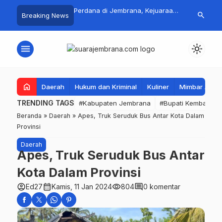
 Jadi Magnet Pecinta
Perdana di Jembrana, Kejuaraan
Pasar Rakyat 
search
Breaking News
, Ribuan Crosser
SAVIC Volume 1 Resmi Digelar
Jembrana Lar
HUT Kota Negara ke-
Tembus Rp.67
menu
light_mode
home
Daerah
Hukum dan Kriminal
Kuliner
Mimbar Aga
TRENDING TAGS
#Kabupaten Jembrana
#Bupati Kembang
Beranda
»
Daerah
»
Apes, Truk Seruduk Bus Antar Kota Dalam
Provinsi
Daerah
Apes, Truk Seruduk Bus Antar
Kota Dalam Provinsi
account_circle
calendar_month
visibility
comment
Ed27
Kamis, 11 Jan 2024
804
0 komentar