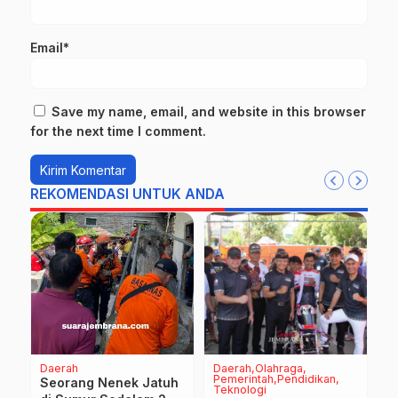
Email*
Save my name, email, and website in this browser
for the next time I comment.
REKOMENDASI UNTUK ANDA
Daerah
Daerah
Olahraga
Na
Pemerintah
Pendidikan
T
Seorang Nenek Jatuh
Teknologi
P