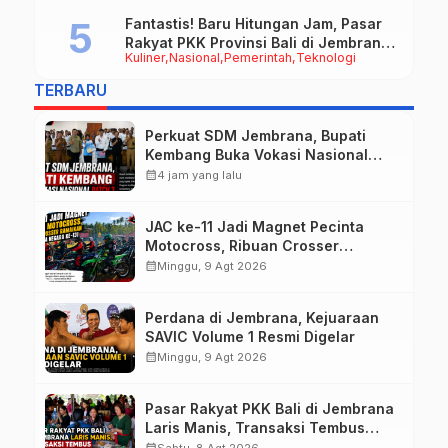
Fantastis! Baru Hitungan Jam, Pasar
Rakyat PKK Provinsi Bali di Jembrana
Kuliner
Nasional
Pemerintah
Teknologi
Raup Omzet Ratusan Juta
TERBARU
Perkuat SDM Jembrana, Bupati
Kembang Buka Vokasi Nasional
Batch 3
calendar_month
4 jam yang lalu
JAC ke-11 Jadi Magnet Pecinta
Motocross, Ribuan Crosser
Ramaikan HUT Kota Negara ke-131
calendar_month
Minggu, 9 Agt 2026
Perdana di Jembrana, Kejuaraan
SAVIC Volume 1 Resmi Digelar
calendar_month
Minggu, 9 Agt 2026
Pasar Rakyat PKK Bali di Jembrana
Laris Manis, Transaksi Tembus
Rp.672 Juta Sehari
calendar_month