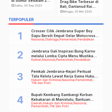
di Sumur Sedalam 25
Drag Bike Terbesar di
R
Meter
calendar_month
Sabtu, 30 Sep 2023
Bali, Danlanud Rai
S
calendar_month
a
Drag Bike Cup 2025
calendar_month
Minggu, 25 Mei 2025
K
Pecahkan Rekor
TERPOPULER
Peserta di Jembrana
Crosser Cilik Jembrana Super Boy
Sapu Bersih Empat Gelar Motocross
Nasional
Olahraga
Pemerintah
Pendidikan
50cc
Jembrana Gali Inspirasi Bung Karno
melalui Lomba Cipta Menu Mustika
Kuliner
Nasional
Pemerintah
Pendidikan
Rasa
Pemkab Jembrana–Kejari Perkuat
Tata Kelola Lewat Kerja Sama Hukum
Hukum dan Kriminal
Nasional
Pemerintah
Datun
TNI dan Polri
Bupati Kembang Sambangi Korban
Kebakaran di Manistutu, Bantuan
Daerah
Hukum dan Kriminal
Nasional
Disalurkan untuk Ringankan Beban
Pemerintah
TNI dan Polri
Warga