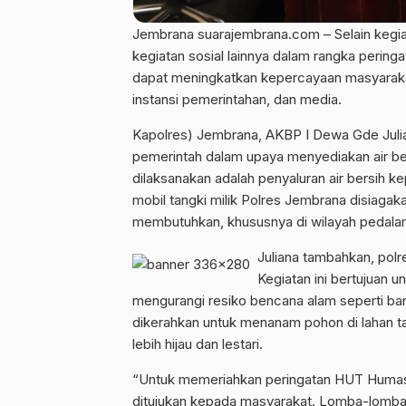
Jembrana suarajembrana.com – Selain kegia
kegiatan sosial lainnya dalam rangka pering
dapat meningkatkan kepercayaan masyarakat
instansi pemerintahan, dan media.
Kapolres) Jembrana, AKBP I Dewa Gde Julia
pemerintah dalam upaya menyediakan air ber
dilaksanakan adalah penyaluran air bersih k
mobil tangki milik Polres Jembrana disiaga
membutuhkan, khususnya di wilayah pedalam
Juliana tambahkan, polre
Kegiatan ini bertujuan 
mengurangi resiko bencana alam seperti banj
dikerahkan untuk menanam pohon di lahan 
lebih hijau dan lestari.
“Untuk memeriahkan peringatan HUT Humas 
ditujukan kepada masyarakat. Lomba-lomba