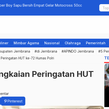
uper Boy Sapu Bersih Empat Gelar Motocross 50cc
Jembrana G
liner
Mimbar Agama
Nasional
Olahraga
Pemerintah
bupaten Jembrana
#di Jembrana
#APINDO Jembrana
#5 Pe
T
 Peringatan HUT ke-72 Humas Polri
angkaian Peringatan HUT
entar
Pinterest