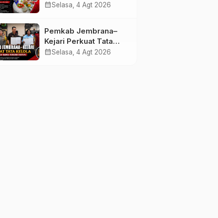
melalui Lomba Cipta
calendar_month
Selasa, 4 Agt 2026
Menu Mustika Rasa
Pemkab Jembrana–
Kejari Perkuat Tata
Kelola Lewat Kerja
calendar_month
Selasa, 4 Agt 2026
Sama Hukum Datun