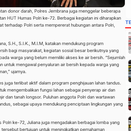
tan donor darah, Polres Jembrana juga menggelar beberapa
atan HUT Humas Polri ke-72. Berbagai kegiatan ini diharapkan
T
 terhadap Polri serta mempererat hubungan antara Polri,
na, S.H., S.I.K., M.I.M, katakan mendukung program
sih bagi masyarakat, kegiatan sosial besar berikutnya yang
epada warga yang belum memiliki akses ke air bersih. “Sejumlah
kan untuk mengawal penyaluran air bersih kepada warga yang
an,” ujarnya.
s juga terlibat aktif dalam program penghijauan lahan tandus.
untuk mengembalikan fungsi lahan sebagai penyerap air dan
ir dan tanah longsor. Puluhan anggota Polri dan wartawan
tandus, sebagai upaya mendukung penciptaan lingkungan yang
Polri ke-72, Juliana juga mengadakan berbagai lomba yang
 tersebut bertujuan untuk meningkatkan pemahaman