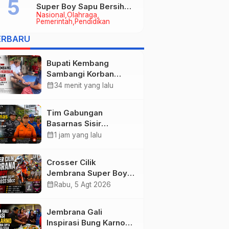
Super Boy Sapu Bersih
Nasional
Olahraga
Empat Gelar Motocross
Pemerintah
Pendidikan
50cc
ERBARU
Bupati Kembang
Sambangi Korban
Kebakaran di
calendar_month
34 menit yang lalu
Manistutu, Bantuan
Disalurkan untuk
Tim Gabungan
Ringankan Beban
Basarnas Sisir
Warga
Pencarian Nelayan
calendar_month
1 jam yang lalu
Tenggelam di Perairan
Pantai Pengambengan
Crosser Cilik
Jembrana Super Boy
Sapu Bersih Empat
calendar_month
Rabu, 5 Agt 2026
Gelar Motocross 50cc
Jembrana Gali
Inspirasi Bung Karno