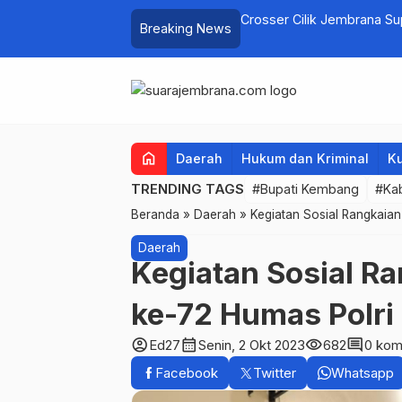
elayan Tenggelam di Perairan Pantai
Crosser Cilik Jembrana S
Breaking News
home
Daerah
Hukum dan Kriminal
Ku
TRENDING TAGS
#Bupati Kembang
#Ka
Beranda
»
Daerah
»
Kegiatan Sosial Rangkaian
Daerah
Kegiatan Sosial R
ke-72 Humas Polri
account_circle
calendar_month
visibility
comment
Ed27
Senin, 2 Okt 2023
682
0 kom
Facebook
Twitter
Whatsapp