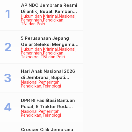
APINDO Jembrana Resmi
Dilantik, Bupati Kembang
Hukum dan Kriminal
Nasional
Minta Pengusaha Jadi
Pemerintah
Pendidikan
Motor Penggerak
TNI dan Polri
Ekonomi
5 Perusahaan Jepang
Gelar Seleksi Mengemudi
Hukum dan Kriminal
Nasional
di Jembrana, Buka
Pemerintah
Pendidikan
Peluang Kerja bagi Calon
Teknologi
TNI dan Polri
PMI
Hari Anak Nasional 2026
di Jembrana, Bupati
Nasional
Pemerintah
Kembang Tegaskan
Pendidikan
Teknologi
Pentingnya Karakter dan
Budaya di Era Teknologi
DPR RI Fasilitasi Bantuan
Pusat, 5 Traktor Roda
Nasional
Pemerintah
Empat Resmi Perkuat
Pendidikan
Teknologi
Mekanisasi Pertanian
Jembrana
Crosser Cilik Jembrana