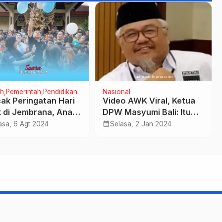
h
Pemerintah
Pendidikan
Nasional
ak Peringatan Hari
Video AWK Viral, Ketua
 di Jembrana, Anak
DPW Masyumi Bali: Itu
indungi, Jembrana
Rasis dan Pemecah
calendar_month
asa, 6 Agt 2024
Selasa, 2 Jan 2024
gia
Belah Kesatuan
Indonesia
suarajembrana.com - TERUJI DAN TERPERCAYA
Support by Abang Izzoel