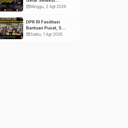
Gelar Seleksi
Mengemudi di
calendar_month
Minggu, 2 Agt 2026
Jembrana, Buka
Peluang Kerja bagi
DPR RI Fasilitasi
Calon PMI
Bantuan Pusat, 5
Traktor Roda Empat
calendar_month
Sabtu, 1 Agt 2026
Resmi Perkuat
Mekanisasi Pertanian
Jembrana