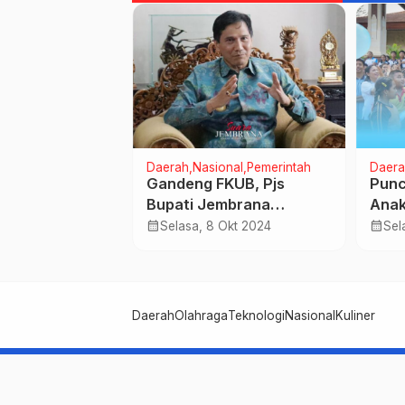
rintah
Daerah
Nasional
Pemerintah
Daera
DDD, Bupati
Gandeng FKUB, Pjs
Punc
apuk Menteri
Bupati Jembrana
Anak
adi Pembicara
Tegaskan Netralitas ASN
Terl
calendar_month
calendar_month
 Jul 2024
Selasa, 8 Okt 2024
Sel
asional
dan Larangan Kampanye
Baha
di Tempat Ibadah
Daerah
Olahraga
Teknologi
Nasional
Kuliner