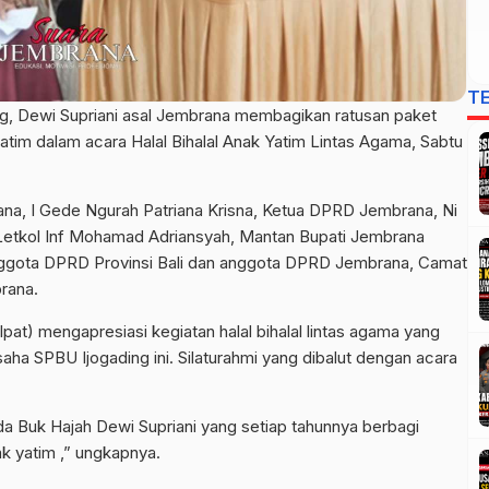
T
g, Dewi Supriani asal Jembrana membagikan ratusan paket
atim dalam acara Halal Bihalal Anak Yatim Lintas Agama, Sabtu
rana, I Gede Ngurah Patriana Krisna, Ketua DPRD Jembrana, Ni
Letkol Inf Mohamad Adriansyah, Mantan Bupati Jembrana
anggota DPRD Provinsi Bali dan anggota DPRD Jembrana, Camat
rana.
pat) mengapresiasi kegiatan halal bihalal lintas agama yang
ha SPBU Ijogading ini. Silaturahmi yang dibalut dengan acara
a Buk Hajah Dewi Supriani yang setiap tahunnya berbagi
k yatim ,” ungkapnya.