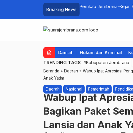
lui Lomba Cipta Menu Mustika Rasa
Pemkab Jembrana–Kejari P
Breaking News
home
Daerah
Hukum dan Kriminal
Ku
TRENDING TAGS
#Kabupaten Jembrana
Beranda
»
Daerah
»
Wabup Ipat Apresiasi Pen
Anak Yatim
Daerah
Nasional
Pemerintah
Pendidik
Wabup Ipat Apres
Bagikan Paket Sem
Lansia dan Anak Y