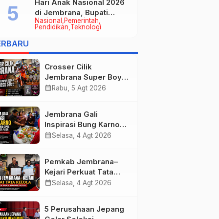
Hari Anak Nasional 2026
di Jembrana, Bupati
Nasional
Pemerintah
Kembang Tegaskan
Pendidikan
Teknologi
Pentingnya Karakter dan
ERBARU
Budaya di Era Teknologi
Crosser Cilik
Jembrana Super Boy
Sapu Bersih Empat
calendar_month
Rabu, 5 Agt 2026
Gelar Motocross 50cc
Jembrana Gali
Inspirasi Bung Karno
melalui Lomba Cipta
calendar_month
Selasa, 4 Agt 2026
Menu Mustika Rasa
Pemkab Jembrana–
Kejari Perkuat Tata
Kelola Lewat Kerja
calendar_month
Selasa, 4 Agt 2026
Sama Hukum Datun
5 Perusahaan Jepang