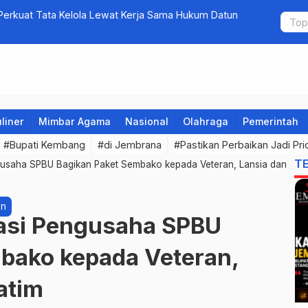
erkuat Tata Kelola Lewat Kerja Sama Hukum Datun
5 Perusaha
bagi Calon 
liner
Mimbar Agama
Nasional
Olahraga
Pemerintah
#Bupati Kembang
#di Jembrana
#Pastikan Perbaikan Jadi Prio
T
gusaha SPBU Bagikan Paket Sembako kepada Veteran, Lansia dan
an
iasi Pengusaha SPBU
bako kepada Veteran,
atim