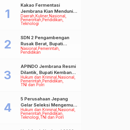
Kakao Fermentasi
Jembrana Kian Mendunia,
Daerah
Kuliner
Nasional
Bupati Perkuat Komitmen
Pemerintah
Pendidikan
pada Standar Mutu dan
Teknologi
Keberlanjutan
SDN 2 Pengambengan
Rusak Berat, Bupati
Nasional
Pemerintah
Kembang Pastikan
Pendidikan
Perbaikan Jadi Prioritas
APINDO Jembrana Resmi
Dilantik, Bupati Kembang
Hukum dan Kriminal
Nasional
Minta Pengusaha Jadi
Pemerintah
Pendidikan
Motor Penggerak
TNI dan Polri
Ekonomi
5 Perusahaan Jepang
Gelar Seleksi Mengemudi
Hukum dan Kriminal
Nasional
di Jembrana, Buka
Pemerintah
Pendidikan
Peluang Kerja bagi Calon
Teknologi
TNI dan Polri
PMI