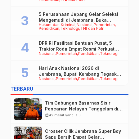
5 Perusahaan Jepang Gelar Seleksi
Mengemudi di Jembrana, Buka
Hukum dan Kriminal
Nasional
Pemerintah
Peluang Kerja bagi Calon PMI
Pendidikan
Teknologi
TNI dan Polri
DPR RI Fasilitasi Bantuan Pusat, 5
Traktor Roda Empat Resmi Perkuat
Nasional
Pemerintah
Pendidikan
Teknologi
Mekanisasi Pertanian Jembrana
Hari Anak Nasional 2026 di
Jembrana, Bupati Kembang Tegaskan
Nasional
Pemerintah
Pendidikan
Teknologi
Pentingnya Karakter dan Budaya di
Era Teknologi
TERBARU
Tim Gabungan Basarnas Sisir
Pencarian Nelayan Tenggelam di
Perairan Pantai Pengambengan
calendar_month
42 menit yang lalu
Crosser Cilik Jembrana Super Boy
Sapu Bersih Empat Gelar