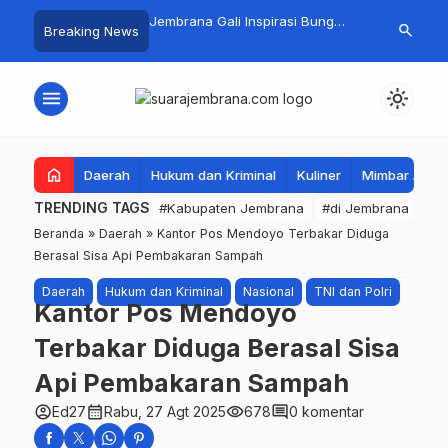
ilik Jembrana Super
Jembrana Gali Inspirasi Bung
Pemkab Jemb
search
Breaking News
Bersih Empat Gelar
Karno melalui Lomba Cipta Menu
Tata Kelola 
s 50cc
Mustika Rasa
Hukum Datun
menu
light_mode
home
Daerah
Hukum dan Kriminal
Kuliner
Mimbar Aga
TRENDING TAGS
#Kabupaten Jembrana
#di Jembrana
#B
Beranda
»
Daerah
»
Kantor Pos Mendoyo Terbakar Diduga
Berasal Sisa Api Pembakaran Sampah
Daerah
Hukum dan Kriminal
Nasional
TNI dan Polri
Kantor Pos Mendoyo
Terbakar Diduga Berasal Sisa
Api Pembakaran Sampah
account_circle
calendar_month
visibility
comment
Ed27
Rabu, 27 Agt 2025
678
0 komentar