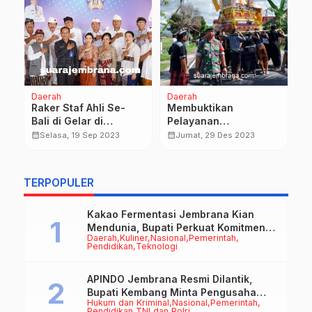
Daerah
Daerah
D
H
Raker Staf Ahli Se-
Membuktikan
Na
Bali di Gelar di
Pelayanan
P
G
Jembrana
Masyarakat, Babinsa
calendar_month
calendar_month
Selasa, 19 Sep 2023
Jumat, 29 Des 2023
P
Amankan Upacara
S
Pitra Yadnya
calendar_month
TERPOPULER
Kakao Fermentasi Jembrana Kian
Mendunia, Bupati Perkuat Komitmen
Daerah
Kuliner
Nasional
Pemerintah
pada Standar Mutu dan Keberlanjutan
Pendidikan
Teknologi
APINDO Jembrana Resmi Dilantik,
Bupati Kembang Minta Pengusaha
Hukum dan Kriminal
Nasional
Pemerintah
Jadi Motor Penggerak Ekonomi
Pendidikan
TNI dan Polri