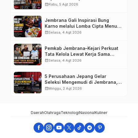
Motocross 50cc
calendar_month
Rabu, 5 Agt 2026
Jembrana Gali Inspirasi Bung
Karno melalui Lomba Cipta Menu
Mustika Rasa
calendar_month
Selasa, 4 Agt 2026
Pemkab Jembrana–Kejari Perkuat
Tata Kelola Lewat Kerja Sama
Hukum Datun
calendar_month
Selasa, 4 Agt 2026
5 Perusahaan Jepang Gelar
Seleksi Mengemudi di Jembrana,
Buka Peluang Kerja bagi Calon PMI
calendar_month
Minggu, 2 Agt 2026
Daerah
Olahraga
Teknologi
Nasional
Kuliner