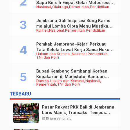
Sapu Bersih Empat Gelar Motocross
Nasional
Olahraga
Pemerintah
Pendidikan
50cc
Jembrana Gali Inspirasi Bung Karno
melalui Lomba Cipta Menu Mustika
Kuliner
Nasional
Pemerintah
Pendidikan
Rasa
Pemkab Jembrana–Kejari Perkuat
Tata Kelola Lewat Kerja Sama Hukum
Hukum dan Kriminal
Nasional
Pemerintah
Datun
TNI dan Polri
Bupati Kembang Sambangi Korban
Kebakaran di Manistutu, Bantuan
Daerah
Hukum dan Kriminal
Nasional
Disalurkan untuk Ringankan Beban
Pemerintah
TNI dan Polri
Warga
TERBARU
Pasar Rakyat PKK Bali di Jembrana
Laris Manis, Transaksi Tembus
Rp.672 Juta Sehari
calendar_month
15 jam yang lalu