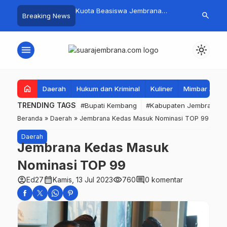
mpah Organik Secara
Kuota Beasiswa Jembrana
Fantastis! B
search
Breaking News
Bupati Kembang Beri
Berkurang, Bupati Kembang
Pasar Rakyat 
Tinggi Warga Sri
Siapkan Upaya Penambahan di
Jembrana Ra
Tahap II
Juta
menu
light_mode
home
Daerah
Hukum dan Kriminal
Kuliner
Mimbar Aga
TRENDING TAGS
#Bupati Kembang
#Kabupaten Jembrana
Beranda
»
Daerah
»
Jembrana Kedas Masuk Nominasi TOP 99
Daerah
Jembrana Kedas Masuk
Nominasi TOP 99
account_circle
calendar_month
visibility
comment
Ed27
Kamis, 13 Jul 2023
760
0 komentar