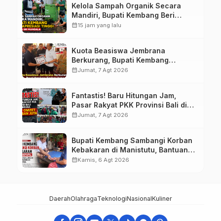
Kelola Sampah Organik Secara
Mandiri, Bupati Kembang Beri
Apresiasi Tinggi Warga Sri
calendar_month
15 jam yang lalu
Mandala
Kuota Beasiswa Jembrana
Berkurang, Bupati Kembang
Siapkan Upaya Penambahan di
calendar_month
Jumat, 7 Agt 2026
Tahap II
Fantastis! Baru Hitungan Jam,
Pasar Rakyat PKK Provinsi Bali di
Jembrana Raup Omzet Ratusan
calendar_month
Jumat, 7 Agt 2026
Juta
Bupati Kembang Sambangi Korban
Kebakaran di Manistutu, Bantuan
Disalurkan untuk Ringankan Beban
calendar_month
Kamis, 6 Agt 2026
Warga
Daerah
Olahraga
Teknologi
Nasional
Kuliner