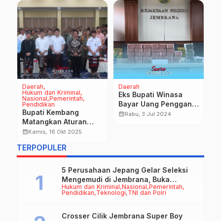
Daerah
Daerah
D
Hukum dan Kriminal
P
Eks Bupati Winasa
Nasional
Pemerintah
TN
Bayar Uang Pengganti
Pendidikan
B
Bupati Kembang
3,8 Milyar Ke Kejari
calendar_month
Rabu, 3 Jul 2024
J
Matangkan Aturan
T
calendar_month
PBG dan Disinsentif
calendar_month
Kamis, 16 Okt 2025
K
Bangunan Fungsi
R
TERPOPULER
Usaha
M
M
5 Perusahaan Jepang Gelar Seleksi
Mengemudi di Jembrana, Buka
Hukum dan Kriminal
Nasional
Pemerintah
Peluang Kerja bagi Calon PMI
Pendidikan
Teknologi
TNI dan Polri
Crosser Cilik Jembrana Super Boy