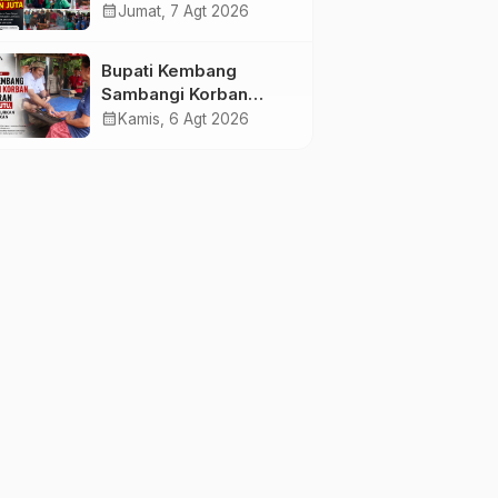
Rakyat PKK Provinsi
calendar_month
Jumat, 7 Agt 2026
Bali di Jembrana Raup
Omzet Ratusan Juta
Bupati Kembang
Sambangi Korban
Kebakaran di
calendar_month
Kamis, 6 Agt 2026
Manistutu, Bantuan
Disalurkan untuk
Ringankan Beban
Warga