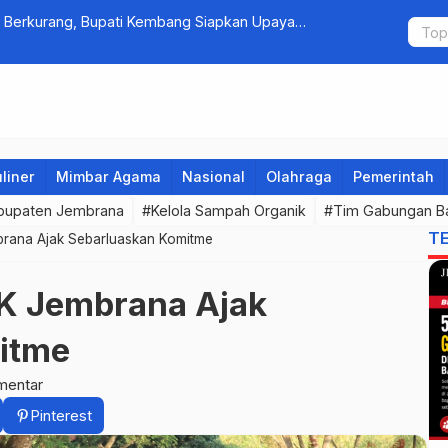
 Berkurang, Bupati Kembang Siapkan Upaya
Fantastis! 
Omzet Ratu
liner
Mimbar Agama
Nasional
Olahraga
Pemerintah
bupaten Jembrana
#Kelola Sampah Organik
#Tim Gabungan B
T
rana Ajak Sebarluaskan Komitme
K Jembrana Ajak
itme
mentar
Pinterest