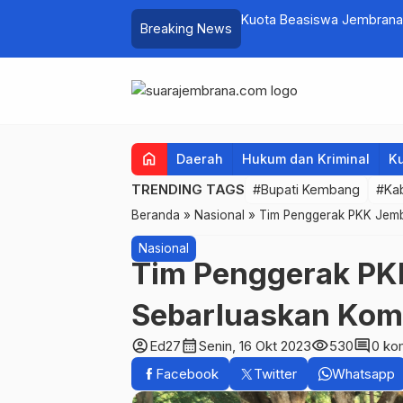
pati Kembang Beri Apresiasi Tinggi
Kuota Beasiswa Jembrana
Breaking News
Penambahan di Tahap II
home
Daerah
Hukum dan Kriminal
Ku
TRENDING TAGS
#Bupati Kembang
#Ka
Beranda
»
Nasional
»
Tim Penggerak PKK Jemb
Nasional
Tim Penggerak PK
Sebarluaskan Kom
account_circle
calendar_month
visibility
comment
Ed27
Senin, 16 Okt 2023
530
0 ko
Facebook
Twitter
Whatsapp