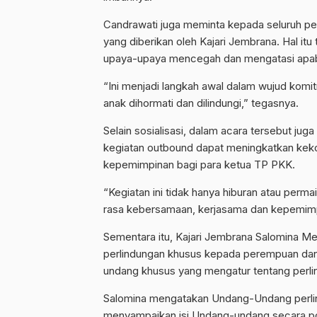
Candrawati juga meminta kepada seluruh p
yang diberikan oleh Kajari Jembrana. Hal i
upaya-upaya mencegah dan mengatasi apabi
“Ini menjadi langkah awal dalam wujud ko
anak dihormati dan dilindungi,” tegasnya.
Selain sosialisasi, dalam acara tersebut jug
kegiatan outbound dapat meningkatkan kek
kepemimpinan bagi para ketua TP PKK.
“Kegiatan ini tidak hanya hiburan atau perm
rasa kebersamaan, kerjasama dan kepemimpi
Sementara itu, Kajari Jembrana Salomina 
perlindungan khusus kepada perempuan dan 
undang khusus yang mengatur tentang perl
Salomina mengatakan Undang-Undang perlindu
menyampaikan isi Undang-undang secara pok