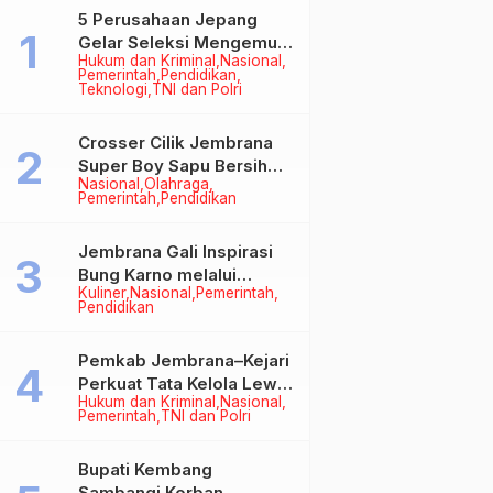
5 Perusahaan Jepang
Gelar Seleksi Mengemudi
Hukum dan Kriminal
Nasional
di Jembrana, Buka
Pemerintah
Pendidikan
Peluang Kerja bagi Calon
Teknologi
TNI dan Polri
PMI
Crosser Cilik Jembrana
Super Boy Sapu Bersih
Nasional
Olahraga
Empat Gelar Motocross
Pemerintah
Pendidikan
50cc
Jembrana Gali Inspirasi
Bung Karno melalui
Kuliner
Nasional
Pemerintah
Lomba Cipta Menu
Pendidikan
Mustika Rasa
Pemkab Jembrana–Kejari
Perkuat Tata Kelola Lewat
Hukum dan Kriminal
Nasional
Kerja Sama Hukum Datun
Pemerintah
TNI dan Polri
Bupati Kembang
Sambangi Korban