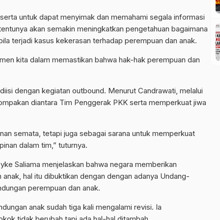
eserta untuk dapat menyimak dan memahami segala informasi
tu tentunya akan semakin meningkatkan pengetahuan bagaimana
la terjadi kasus kekerasan terhadap perempuan dan anak.
mitmen kita dalam memastikan bahwa hak-hak perempuan dan
a diisi dengan kegiatan outbound. Menurut Candrawati, melalui
ompakan diantara Tim Penggerak PKK serta memperkuat jiwa
ainan semata, tetapi juga sebagai sarana untuk memperkuat
nan dalam tim,” tuturnya.
Meyke Saliama menjelaskan bahwa negara memberikan
anak, hal itu dibuktikan dengan dengan adanya Undang-
indungan perempuan dan anak.
ngan anak sudah tiga kali mengalami revisi. Ia
ok tidak berubah tapi ada hal-hal ditambah.