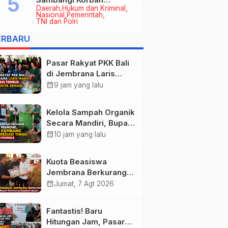
Daerah
Hukum dan Kriminal
Kebakaran di Manistutu,
Nasional
Pemerintah
Bantuan Disalurkan untuk
TNI dan Polri
Ringankan Beban Warga
ERBARU
Pasar Rakyat PKK Bali
di Jembrana Laris
Manis, Transaksi
calendar_month
9 jam yang lalu
Tembus Rp.672 Juta
Sehari
Kelola Sampah Organik
Secara Mandiri, Bupati
Kembang Beri
calendar_month
10 jam yang lalu
Apresiasi Tinggi
Warga Sri Mandala
Kuota Beasiswa
Jembrana Berkurang,
Bupati Kembang
calendar_month
Jumat, 7 Agt 2026
Siapkan Upaya
Penambahan di Tahap
Fantastis! Baru
II
Hitungan Jam, Pasar