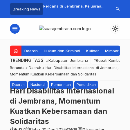
 Jadi Magnet Pecinta
Perdana di Jembrana, Kejuaraan
Pasar Rakyat 
search
Breaking News
, Ribuan Crosser
SAVIC Volume 1 Resmi Digelar
Jembrana Lar
HUT Kota Negara ke-
Tembus Rp.67
menu
light_mode
home
Daerah
Hukum dan Kriminal
Kuliner
Mimbar Aga
TRENDING TAGS
#Kabupaten Jembrana
#Bupati Kembang
Beranda
»
Daerah
»
Hari Disabilitas Internasional di Jembrana,
Momentum Kuatkan Kebersamaan dan Solidaritas
Daerah
Nasional
Pemerintah
Pendidikan
Hari Disabilitas Internasional
di Jembrana, Momentum
Kuatkan Kebersamaan dan
Solidaritas
account_circle
calendar_month
visibility
comment
Ed27
Rabu, 10 Des 2025
518
0 komentar