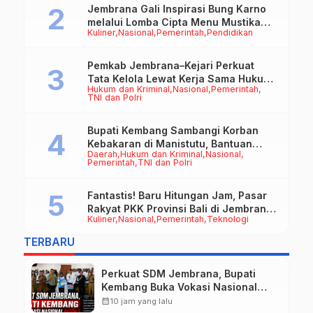
Jembrana Gali Inspirasi Bung Karno
melalui Lomba Cipta Menu Mustika
Kuliner
Nasional
Pemerintah
Pendidikan
Rasa
Pemkab Jembrana–Kejari Perkuat
Tata Kelola Lewat Kerja Sama Hukum
Hukum dan Kriminal
Nasional
Pemerintah
Datun
TNI dan Polri
Bupati Kembang Sambangi Korban
Kebakaran di Manistutu, Bantuan
Daerah
Hukum dan Kriminal
Nasional
Disalurkan untuk Ringankan Beban
Pemerintah
TNI dan Polri
Warga
Fantastis! Baru Hitungan Jam, Pasar
Rakyat PKK Provinsi Bali di Jembrana
Kuliner
Nasional
Pemerintah
Teknologi
Raup Omzet Ratusan Juta
TERBARU
Perkuat SDM Jembrana, Bupati
Kembang Buka Vokasi Nasional
Batch 3
calendar_month
10 jam yang lalu