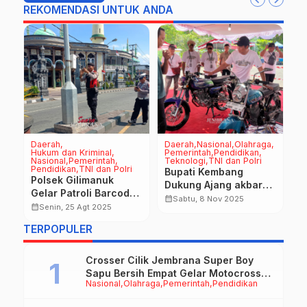
REKOMENDASI UNTUK ANDA
Daerah
Daerah
Nasional
Olahraga
D
Hukum dan Kriminal
Pemerintah
Pendidikan
P
Nasional
Pemerintah
Teknologi
TNI dan Polri
TN
Pendidikan
TNI dan Polri
Bupati Kembang
T
Polsek Gilimanuk
Dukung Ajang akbar
R
Gelar Patroli Barcode
Honda Classic
T
calendar_month
calendar_month
Sabtu, 8 Nov 2025
Jaga Situasi
calendar_month
Senin, 25 Agt 2025
Paradise 2025 Dari
J
Kamtibmas Kondusif
Penjuru Nusantara
P
TERPOPULER
I
Crosser Cilik Jembrana Super Boy
Sapu Bersih Empat Gelar Motocross
Nasional
Olahraga
Pemerintah
Pendidikan
50cc