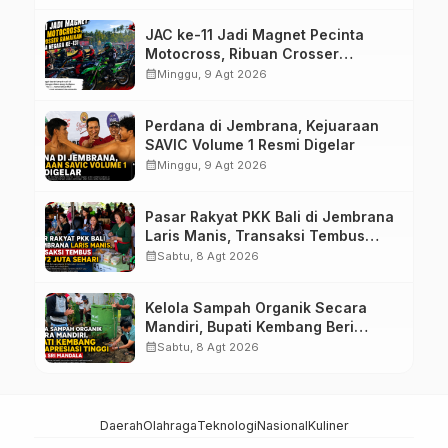
JAC ke-11 Jadi Magnet Pecinta
Motocross, Ribuan Crosser
Ramaikan HUT Kota Negara ke-131
calendar_month
Minggu, 9 Agt 2026
Perdana di Jembrana, Kejuaraan
SAVIC Volume 1 Resmi Digelar
calendar_month
Minggu, 9 Agt 2026
Pasar Rakyat PKK Bali di Jembrana
Laris Manis, Transaksi Tembus
Rp.672 Juta Sehari
calendar_month
Sabtu, 8 Agt 2026
Kelola Sampah Organik Secara
Mandiri, Bupati Kembang Beri
Apresiasi Tinggi Warga Sri
calendar_month
Sabtu, 8 Agt 2026
Mandala
Daerah
Olahraga
Teknologi
Nasional
Kuliner