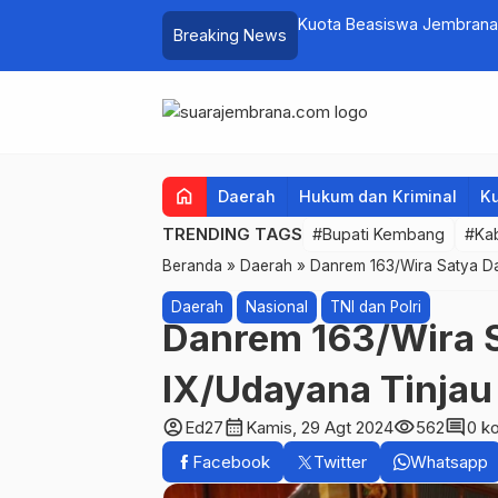
pati Kembang Beri Apresiasi Tinggi
Kuota Beasiswa Jembrana
Breaking News
Penambahan di Tahap II
home
Daerah
Hukum dan Kriminal
Ku
TRENDING TAGS
#Bupati Kembang
#Ka
Beranda
»
Daerah
»
Danrem 163/Wira Satya D
Daerah
Nasional
TNI dan Polri
Danrem 163/Wira 
IX/Udayana Tinjau
account_circle
calendar_month
visibility
comment
Ed27
Kamis, 29 Agt 2024
562
0 k
Facebook
Twitter
Whatsapp