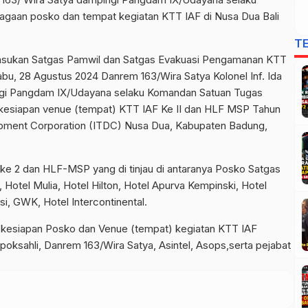
gaan posko dan tempat kegiatan KTT IAF di Nusa Dua Bali
T
pasukan Satgas Pamwil dan Satgas Evakuasi Pengamanan KTT
Rabu, 28 Agustus 2024 Danrem 163/Wira Satya Kolonel Inf. Ida
ngi Pangdam IX/Udayana selaku Komandan Satuan Tugas
kesiapan venue (tempat) KTT IAF Ke II dan HLF MSP Tahun
pment Corporation (ITDC) Nusa Dua, Kabupaten Badung,
e 2 dan HLF-MSP yang di tinjau di antaranya Posko Satgas
Hotel Mulia, Hotel Hilton, Hotel Apurva Kempinski, Hotel
, GWK, Hotel Intercontinental.
 kesiapan Posko dan Venue (tempat) kegiatan KTT IAF
ksahli, Danrem 163/Wira Satya, Asintel, Asops,serta pejabat