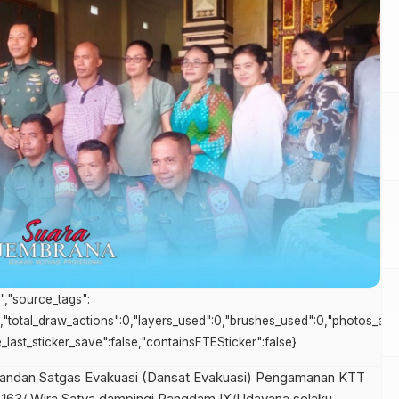
s","source_tags":
0,"total_draw_actions":0,"layers_used":0,"brushes_used":0,"photos_adde
ce_last_sticker_save":false,"containsFTESticker":false}
andan Satgas Evakuasi (Dansat Evakuasi) Pengamanan KTT
 163/ Wira Satya dampingi Pangdam IX/Udayana selaku