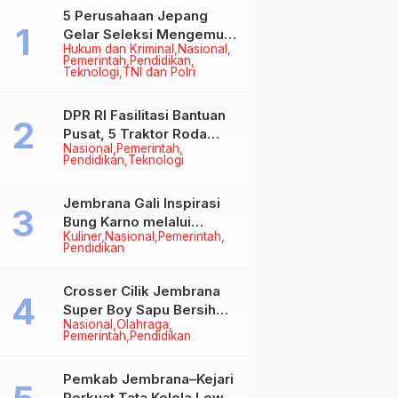
5 Perusahaan Jepang
Gelar Seleksi Mengemudi
Hukum dan Kriminal
Nasional
di Jembrana, Buka
Pemerintah
Pendidikan
Peluang Kerja bagi Calon
Teknologi
TNI dan Polri
PMI
DPR RI Fasilitasi Bantuan
Pusat, 5 Traktor Roda
Nasional
Pemerintah
Empat Resmi Perkuat
Pendidikan
Teknologi
Mekanisasi Pertanian
Jembrana
Jembrana Gali Inspirasi
Bung Karno melalui
Kuliner
Nasional
Pemerintah
Lomba Cipta Menu
Pendidikan
Mustika Rasa
Crosser Cilik Jembrana
Super Boy Sapu Bersih
d":0,"total_editor_actions":
Nasional
Olahraga
Empat Gelar Motocross
Pemerintah
Pendidikan
50cc
Pemkab Jembrana–Kejari
Perkuat Tata Kelola Lewat