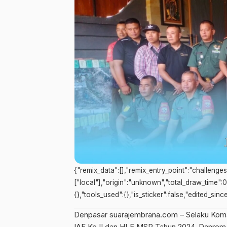
{"remix_data":[],"remix_entry_point":"challenge
["local"],"origin":"unknown","total_draw_time":
{},"tools_used":{},"is_sticker":false,"edited_sin
Denpasar suarajembrana.com – Selaku Kom
IAF Ke II dan HLF MSP Tahun 2024, Danrem