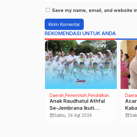
Save my name, email, and website in 
REKOMENDASI UNTUK ANDA
onal
TNI dan Polri
Daerah
Pemerintah
Pendidikan
Daera
mbrana
Anak Raudhatul Athfal
Acar
 Deklarasi
Se-Jembrana Ikuti
Kaba
 Doa, Undang
Simulasi Manasik Haji
dan 
calendar_month
calendar_month
 Sep 2024
Sabtu, 24 Agt 2024
Sab
n Pilkada 2024
Jem