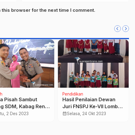
this browser for the next time I comment.
h
Pendidikan
a Pisah Sambut
Hasil Penilaian Dewan
g SDM, Kabag Ren
Juri FNSPJ Ke-VII Lomba
Kasat Lantas Polres
Baca Puisi dan Melukis
calendar_month
tu, 2 Des 2023
Selasa, 24 Okt 2023
brana