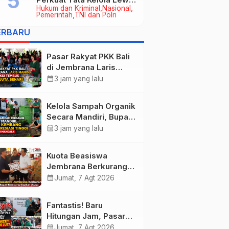
Hukum dan Kriminal
Nasional
Kerja Sama Hukum Datun
Pemerintah
TNI dan Polri
ERBARU
Pasar Rakyat PKK Bali
di Jembrana Laris
Manis, Transaksi
calendar_month
3 jam yang lalu
Tembus Rp.672 Juta
Sehari
Kelola Sampah Organik
Secara Mandiri, Bupati
Kembang Beri
calendar_month
3 jam yang lalu
Apresiasi Tinggi
Warga Sri Mandala
Kuota Beasiswa
Jembrana Berkurang,
Bupati Kembang
calendar_month
Jumat, 7 Agt 2026
Siapkan Upaya
Penambahan di Tahap
Fantastis! Baru
II
Hitungan Jam, Pasar
Rakyat PKK Provinsi
calendar_month
Jumat, 7 Agt 2026