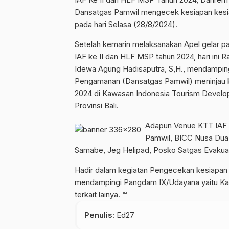
Dansatgas Pamwil mengecek kesiapan kesia
pada hari Selasa (28/8/2024).
Setelah kemarin melaksanakan Apel gelar 
IAF ke II dan HLF MSP tahun 2024, hari ini 
Idewa Agung Hadisaputra, S,H., mendampi
Pengamanan (Dansatgas Pamwil) meninjau 
2024 di Kawasan Indonesia Tourism Develo
Provinsi Bali.
Adapun Venue KTT IAF k
Pamwil, BICC Nusa Dua, 
Samabe, Jeg Helipad, Posko Satgas Evakuasi
Hadir dalam kegiatan Pengecekan kesiapan
mendampingi Pangdam IX/Udayana yaitu Kapo
terkait lainya. ™
Penulis
: Ed27