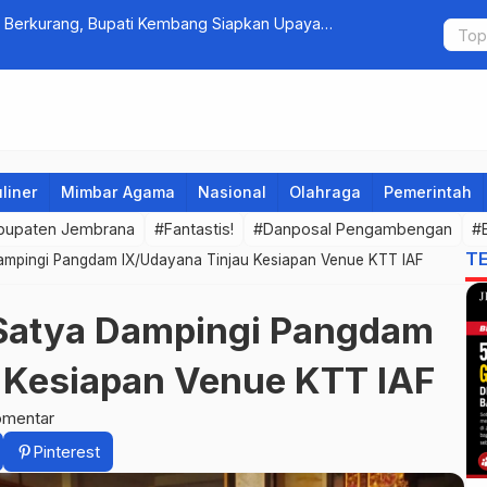
 Berkurang, Bupati Kembang Siapkan Upaya
Fantastis! 
Omzet Ratu
liner
Mimbar Agama
Nasional
Olahraga
Pemerintah
bupaten Jembrana
#Fantastis!
#Danposal Pengambengan
#B
T
ampingi Pangdam IX/Udayana Tinjau Kesiapan Venue KTT IAF
Satya Dampingi Pangdam
 Kesiapan Venue KTT IAF
omentar
Pinterest