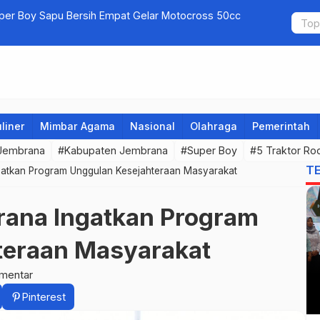
uper Boy Sapu Bersih Empat Gelar Motocross 50cc
Jembrana G
liner
Mimbar Agama
Nasional
Olahraga
Pemerintah
 Jembrana
#Kabupaten Jembrana
#Super Boy
#5 Traktor Ro
T
gatkan Program Unggulan Kesejahteraan Masyarakat
rana Ingatkan Program
teraan Masyarakat
mentar
Pinterest