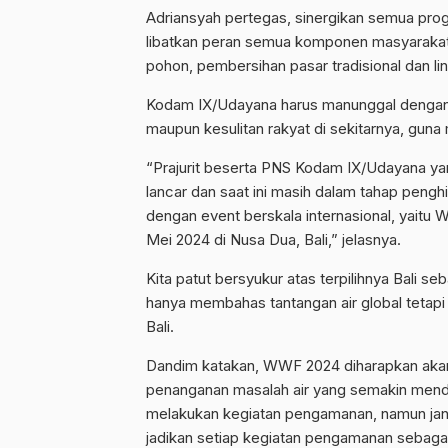
Adriansyah pertegas, sinergikan semua prog
libatkan peran semua komponen masyarakat
pohon, pembersihan pasar tradisional dan lin
Kodam IX/Udayana harus manunggal dengan r
maupun kesulitan rakyat di sekitarnya, guna
“Prajurit beserta PNS Kodam IX/Udayana ya
lancar dan saat ini masih dalam tahap pengh
dengan event berskala internasional, yaitu
Mei 2024 di Nusa Dua, Bali,” jelasnya.
Kita patut bersyukur atas terpilihnya Bali
hanya membahas tantangan air global tetapi 
Bali.
Dandim katakan, WWF 2024 diharapkan akan 
penanganan masalah air yang semakin mendes
melakukan kegiatan pengamanan, namun jang
jadikan setiap kegiatan pengamanan sebagai