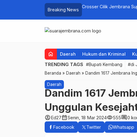
elayan Tenggelam di Perairan Pantai
Crosser Cilik Jembrana S
Breaking News
home
Daerah
Hukum dan Kriminal
Ku
TRENDING TAGS
#Bupati Kembang
#di
Beranda
»
Daerah
»
Dandim 1617 Jembrana In
Daerah
Dandim 1617 Jemb
Unggulan Kesejah
account_circle
calendar_month
visibility
comment
Ed27
Senin, 18 Mar 2024
555
0 ko
Facebook
Twitter
Whatsapp