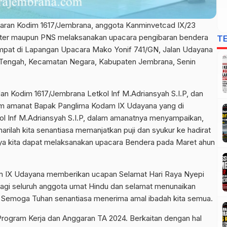
jaran Kodim 1617/Jembrana, anggota Kanminvetcad IX/23
militer maupun PNS melaksanakan upacara pengibaran bendera
T
empat di Lapangan Upacara Mako Yonif 741/GN, Jalan Udayana
r Tengah, Kecamatan Negara, Kabupaten Jembrana, Senin
n Kodim 1617/Jembrana Letkol Inf M.Adriansyah S.I.P, dan
am amanat Bapak Panglima Kodam IX Udayana yang di
l Inf M.Adriansyah S.I.P, dalam amanatnya menyampaikan,
rilah kita senantiasa memanjatkan puji dan syukur ke hadirat
ya kita dapat melaksanakan upacara Bendera pada Maret ahun
 IX Udayana memberikan ucapan Selamat Hari Raya Nyepi
agi seluruh anggota umat Hindu dan selamat menunaikan
 Semoga Tuhan senantiasa menerima amal ibadah kita semua.
 Program Kerja dan Anggaran TA 2024. Berkaitan dengan hal