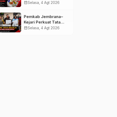
melalui Lomba Cipta
calendar_month
Selasa, 4 Agt 2026
Menu Mustika Rasa
Pemkab Jembrana–
Kejari Perkuat Tata
Kelola Lewat Kerja
calendar_month
Selasa, 4 Agt 2026
Sama Hukum Datun