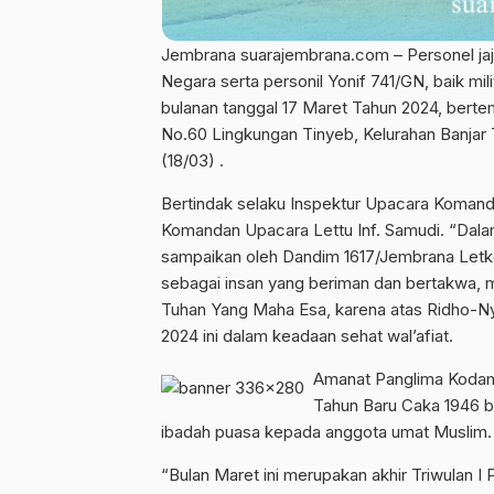
Jembrana suarajembrana.com – Personel ja
Negara serta personil Yonif 741/GN, baik 
bulanan tanggal 17 Maret Tahun 2024, bert
No.60 Lingkungan Tinyeb, Kelurahan Banja
(18/03) .
Bertindak selaku Inspektur Upacara Komanda
Komandan Upacara Lettu Inf. Samudi. “Dal
sampaikan oleh Dandim 1617/Jembrana Letko
sebagai insan yang beriman dan bertakwa, ma
Tuhan Yang Maha Esa, karena atas Ridho-N
2024 ini dalam keadaan sehat wal’afiat.
Amanat Panglima Kodam
Tahun Baru Caka 1946 b
ibadah puasa kepada anggota umat Muslim.
“Bulan Maret ini merupakan akhir Triwulan I