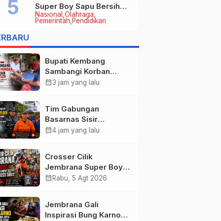
Super Boy Sapu Bersih
Nasional
Olahraga
Empat Gelar Motocross
Pemerintah
Pendidikan
50cc
ERBARU
Bupati Kembang
Sambangi Korban
Kebakaran di
calendar_month
3 jam yang lalu
Manistutu, Bantuan
Disalurkan untuk
Tim Gabungan
Ringankan Beban
Basarnas Sisir
Warga
Pencarian Nelayan
calendar_month
4 jam yang lalu
Tenggelam di Perairan
Pantai Pengambengan
Crosser Cilik
Jembrana Super Boy
Sapu Bersih Empat
calendar_month
Rabu, 5 Agt 2026
Gelar Motocross 50cc
Jembrana Gali
Inspirasi Bung Karno