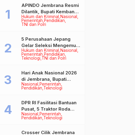
APINDO Jembrana Resmi
Dilantik, Bupati Kembang
Hukum dan Kriminal
Nasional
Minta Pengusaha Jadi
Pemerintah
Pendidikan
Motor Penggerak
TNI dan Polri
Ekonomi
5 Perusahaan Jepang
Gelar Seleksi Mengemudi
Hukum dan Kriminal
Nasional
di Jembrana, Buka
Pemerintah
Pendidikan
Peluang Kerja bagi Calon
Teknologi
TNI dan Polri
PMI
Hari Anak Nasional 2026
di Jembrana, Bupati
Nasional
Pemerintah
Kembang Tegaskan
Pendidikan
Teknologi
Pentingnya Karakter dan
Budaya di Era Teknologi
DPR RI Fasilitasi Bantuan
Pusat, 5 Traktor Roda
Nasional
Pemerintah
Empat Resmi Perkuat
Pendidikan
Teknologi
Mekanisasi Pertanian
Jembrana
Crosser Cilik Jembrana