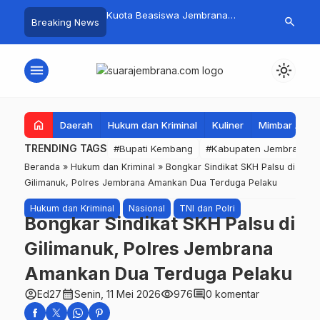
mpah Organik Secara
Kuota Beasiswa Jembrana
Fantastis! B
search
Breaking News
Bupati Kembang Beri
Berkurang, Bupati Kembang
Pasar Rakyat 
Tinggi Warga Sri
Siapkan Upaya Penambahan di
Jembrana Ra
Tahap II
Juta
menu
light_mode
home
Daerah
Hukum dan Kriminal
Kuliner
Mimbar Aga
TRENDING TAGS
#Bupati Kembang
#Kabupaten Jembrana
Beranda
»
Hukum dan Kriminal
»
Bongkar Sindikat SKH Palsu di
Gilimanuk, Polres Jembrana Amankan Dua Terduga Pelaku
Hukum dan Kriminal
Nasional
TNI dan Polri
Bongkar Sindikat SKH Palsu di
Gilimanuk, Polres Jembrana
Amankan Dua Terduga Pelaku
account_circle
calendar_month
visibility
comment
Ed27
Senin, 11 Mei 2026
976
0 komentar