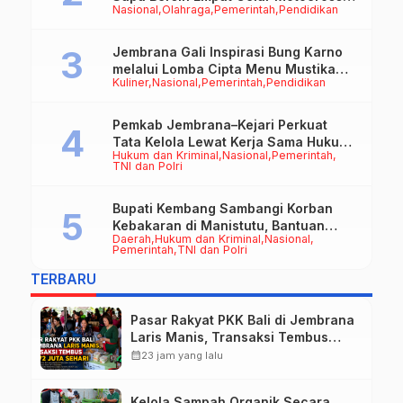
Nasional
Olahraga
Pemerintah
Pendidikan
50cc
Jembrana Gali Inspirasi Bung Karno
melalui Lomba Cipta Menu Mustika
Kuliner
Nasional
Pemerintah
Pendidikan
Rasa
Pemkab Jembrana–Kejari Perkuat
Tata Kelola Lewat Kerja Sama Hukum
Hukum dan Kriminal
Nasional
Pemerintah
Datun
TNI dan Polri
Bupati Kembang Sambangi Korban
Kebakaran di Manistutu, Bantuan
Daerah
Hukum dan Kriminal
Nasional
Disalurkan untuk Ringankan Beban
Pemerintah
TNI dan Polri
Warga
TERBARU
Pasar Rakyat PKK Bali di Jembrana
Laris Manis, Transaksi Tembus
Rp.672 Juta Sehari
calendar_month
23 jam yang lalu
Kelola Sampah Organik Secara