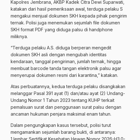
Kapolres Jembrana, AKBP Kadek Citra Dewi Suparwati,
katakan dari hasil pemeriksaan awal, terduga pelaku S
mengakui menjual dokumen SKH kepada pihak pengirim
ternak. Polisi juga menemukan sejumlah file dokumen
SKH format PDF yang diduga palsu di handphone
miliknya.
“Terduga pelaku A.S. diduga berperan mengedit
dokumen SKH asli dengan mengubah identitas
kendaraan, tanggal pengiriman, jumlah ternak, hingga
membuat barcode tanda tangan elektronik palsu agar
menyerupai dokumen resmi dari karantina,” katakan.
Atas perbuatannya, kedua terduga pelaku disangkakan
melanggar Pasal 391 ayat (1) dan/atau ayat (2) Undang-
Undang Nomor 1 Tahun 2023 tentang KUHP terkait
pemalsuan surat dan penggunaan surat palsu dengan
ancaman hukuman penjara maksimal enam tahun.
Dalam pengungkapan kasus tersebut, polisi turut
mengamankan sejumlah barang bukti, di antaranya:
1 lembar Sertifikat Kesehatan Hewan Nomor 2026-H3.0-