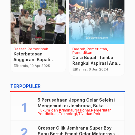
Daerah
Pemerintah
Daerah
Pemerintah
D
Pendidikan
nd
Keterbatasan
B
Cara Bupati Tamba
Anggaran, Bupati
T
Rangkul Aspirasi Anak
Kembang Hartawan
B
calendar_month
calendar_month
Kamis, 10 Apr 2025
Muda Jembrana
calendar_month
Kamis, 6 Jun 2024
Inginkan BKK Untuk
D
Perbaikan
P
Infrastruktur
TERPOPULER
5 Perusahaan Jepang Gelar Seleksi
Mengemudi di Jembrana, Buka
Hukum dan Kriminal
Nasional
Pemerintah
Peluang Kerja bagi Calon PMI
Pendidikan
Teknologi
TNI dan Polri
Crosser Cilik Jembrana Super Boy
Sapu Bersih Empat Gelar Motocross