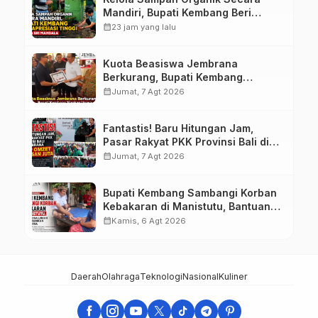
Mandiri, Bupati Kembang Beri
Apresiasi Tinggi Warga Sri
calendar_month
23 jam yang lalu
Mandala
Kuota Beasiswa Jembrana
Berkurang, Bupati Kembang
Siapkan Upaya Penambahan di
calendar_month
Jumat, 7 Agt 2026
Tahap II
Fantastis! Baru Hitungan Jam,
Pasar Rakyat PKK Provinsi Bali di
Jembrana Raup Omzet Ratusan
calendar_month
Jumat, 7 Agt 2026
Juta
Bupati Kembang Sambangi Korban
Kebakaran di Manistutu, Bantuan
Disalurkan untuk Ringankan Beban
calendar_month
Kamis, 6 Agt 2026
Warga
Daerah
Olahraga
Teknologi
Nasional
Kuliner