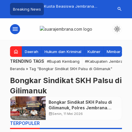
mpah Organik Secara
Kuota Beasiswa Jembrana
Fantastis! B
search
Breaking News
Bupati Kembang Beri
Berkurang, Bupati Kembang
Pasar Rakyat 
Tinggi Warga Sri
Siapkan Upaya Penambahan di
Jembrana Ra
Tahap II
Juta
menu
light_mode
home
Daerah
Hukum dan Kriminal
Kuliner
Mimbar Aga
TRENDING TAGS
#Bupati Kembang
#Kabupaten Jembrana
Beranda
»
Tag "Bongkar Sindikat SKH Palsu di Gilimanuk"
Bongkar Sindikat SKH Palsu di
Gilimanuk
Bongkar Sindikat SKH Palsu di
Gilimanuk, Polres Jembrana
Amankan Dua Terduga Pelaku
calendar_month
Senin, 11 Mei 2026
TERPOPULER