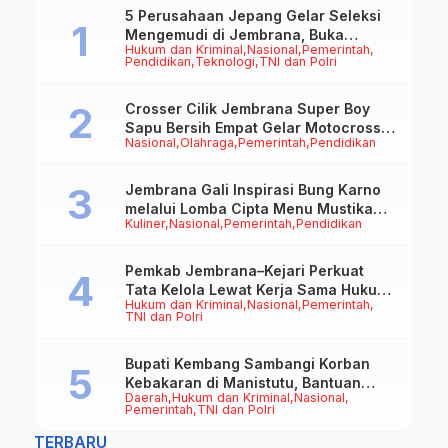
5 Perusahaan Jepang Gelar Seleksi
Mengemudi di Jembrana, Buka
Hukum dan Kriminal
Nasional
Pemerintah
Peluang Kerja bagi Calon PMI
Pendidikan
Teknologi
TNI dan Polri
Crosser Cilik Jembrana Super Boy
Sapu Bersih Empat Gelar Motocross
Nasional
Olahraga
Pemerintah
Pendidikan
50cc
Jembrana Gali Inspirasi Bung Karno
melalui Lomba Cipta Menu Mustika
Kuliner
Nasional
Pemerintah
Pendidikan
Rasa
Pemkab Jembrana–Kejari Perkuat
Tata Kelola Lewat Kerja Sama Hukum
Hukum dan Kriminal
Nasional
Pemerintah
Datun
TNI dan Polri
Bupati Kembang Sambangi Korban
Kebakaran di Manistutu, Bantuan
Daerah
Hukum dan Kriminal
Nasional
Disalurkan untuk Ringankan Beban
Pemerintah
TNI dan Polri
Warga
TERBARU