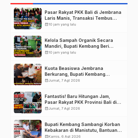
Pasar Rakyat PKK Bali di Jembrana
Laris Manis, Transaksi Tembus
Rp.672 Juta Sehari
calendar_month
10 jam yang lalu
Kelola Sampah Organik Secara
Mandiri, Bupati Kembang Beri
Apresiasi Tinggi Warga Sri
calendar_month
10 jam yang lalu
Mandala
Kuota Beasiswa Jembrana
Berkurang, Bupati Kembang
Siapkan Upaya Penambahan di
calendar_month
Jumat, 7 Agt 2026
Tahap II
Fantastis! Baru Hitungan Jam,
Pasar Rakyat PKK Provinsi Bali di
Jembrana Raup Omzet Ratusan
calendar_month
Jumat, 7 Agt 2026
Juta
Bupati Kembang Sambangi Korban
Kebakaran di Manistutu, Bantuan
Disalurkan untuk Ringankan Beban
calendar_month
Kamis, 6 Agt 2026