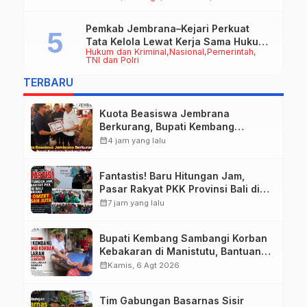
Pemkab Jembrana–Kejari Perkuat
Tata Kelola Lewat Kerja Sama Hukum
Hukum dan Kriminal
Nasional
Pemerintah
Datun
TNI dan Polri
TERBARU
Kuota Beasiswa Jembrana
Berkurang, Bupati Kembang
Siapkan Upaya Penambahan di
calendar_month
4 jam yang lalu
Tahap II
Fantastis! Baru Hitungan Jam,
Pasar Rakyat PKK Provinsi Bali di
Jembrana Raup Omzet Ratusan
calendar_month
7 jam yang lalu
Juta
Bupati Kembang Sambangi Korban
Kebakaran di Manistutu, Bantuan
Disalurkan untuk Ringankan Beban
calendar_month
Kamis, 6 Agt 2026
Warga
Tim Gabungan Basarnas Sisir