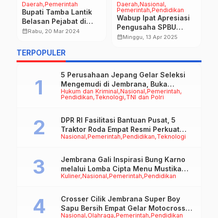
Daerah
Pemerintah
Daerah
Nasional
D
Pemerintah
Pendidikan
T
Bupati Tamba Lantik
Wabup Ipat Apresiasi
D
Belasan Pejabat di
Pengusaha SPBU
0
Lingkungan Pemkab
calendar_month
Rabu, 20 Mar 2024
Bagikan Paket
P
calendar_month
calendar_month
Minggu, 13 Apr 2025
Jembrana
Sembako kepada
K
TERPOPULER
Veteran, Lansia dan
B
Anak Yatim
K
5 Perusahaan Jepang Gelar Seleksi
Mengemudi di Jembrana, Buka
Hukum dan Kriminal
Nasional
Pemerintah
Peluang Kerja bagi Calon PMI
Pendidikan
Teknologi
TNI dan Polri
DPR RI Fasilitasi Bantuan Pusat, 5
Traktor Roda Empat Resmi Perkuat
Nasional
Pemerintah
Pendidikan
Teknologi
Mekanisasi Pertanian Jembrana
Jembrana Gali Inspirasi Bung Karno
melalui Lomba Cipta Menu Mustika
Kuliner
Nasional
Pemerintah
Pendidikan
Rasa
Crosser Cilik Jembrana Super Boy
Sapu Bersih Empat Gelar Motocross
Nasional
Olahraga
Pemerintah
Pendidikan
50cc