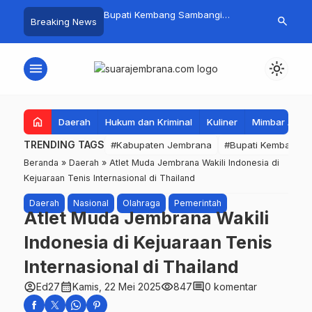
 Baru Hitungan Jam,
Bupati Kembang Sambangi
Tim Gabungan
search
Breaking News
at PKK Provinsi Bali di
Korban Kebakaran di Manistutu,
Pencarian Ne
 Raup Omzet Ratusan
Bantuan Disalurkan untuk
Perairan Pa
Ringankan Beban Warga
menu
light_mode
home
Daerah
Hukum dan Kriminal
Kuliner
Mimbar Aga
TRENDING TAGS
#Kabupaten Jembrana
#Bupati Kembang
Beranda
»
Daerah
»
Atlet Muda Jembrana Wakili Indonesia di
Kejuaraan Tenis Internasional di Thailand
Daerah
Nasional
Olahraga
Pemerintah
Atlet Muda Jembrana Wakili
Indonesia di Kejuaraan Tenis
Internasional di Thailand
account_circle
calendar_month
visibility
comment
Ed27
Kamis, 22 Mei 2025
847
0 komentar