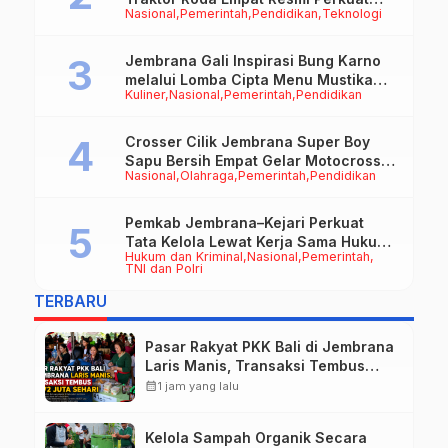
Nasional
Pemerintah
Pendidikan
Teknologi
Mekanisasi Pertanian Jembrana
Jembrana Gali Inspirasi Bung Karno
melalui Lomba Cipta Menu Mustika
Kuliner
Nasional
Pemerintah
Pendidikan
Rasa
Crosser Cilik Jembrana Super Boy
Sapu Bersih Empat Gelar Motocross
Nasional
Olahraga
Pemerintah
Pendidikan
50cc
Pemkab Jembrana–Kejari Perkuat
Tata Kelola Lewat Kerja Sama Hukum
Hukum dan Kriminal
Nasional
Pemerintah
Datun
TNI dan Polri
TERBARU
Pasar Rakyat PKK Bali di Jembrana
Laris Manis, Transaksi Tembus
Rp.672 Juta Sehari
calendar_month
1 jam yang lalu
Kelola Sampah Organik Secara