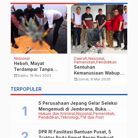
Nasional
Daerah
Nasional
D
Pemerintah
Pendidikan
Heboh, Mayat
P
Sentuhan
Terdampar Tanpa
K
Kemanusiaan Wabup
Identitas di Pantai
J
calendar_month
calendar_month
Sabtu, 18 Nov 2023
ti
Ipat: Dua Lansia di
calendar_month
Jumat, 6 Mar 2026
Gilimanuk
P
Tibu Tanggang Terima
TERPOPULER
Bantuan Kursi Roda
5 Perusahaan Jepang Gelar Seleksi
Mengemudi di Jembrana, Buka
Hukum dan Kriminal
Nasional
Pemerintah
Peluang Kerja bagi Calon PMI
Pendidikan
Teknologi
TNI dan Polri
DPR RI Fasilitasi Bantuan Pusat, 5
Traktor Roda Empat Resmi Perkuat