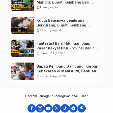
Mandiri, Bupati Kembang Beri
Apresiasi Tinggi Warga Sri
calendar_month
1 jam yang lalu
Mandala
Kuota Beasiswa Jembrana
Berkurang, Bupati Kembang
Siapkan Upaya Penambahan di
calendar_month
23 jam yang lalu
Tahap II
Fantastis! Baru Hitungan Jam,
Pasar Rakyat PKK Provinsi Bali di
Jembrana Raup Omzet Ratusan
calendar_month
Jumat, 7 Agt 2026
Juta
Bupati Kembang Sambangi Korban
Kebakaran di Manistutu, Bantuan
Disalurkan untuk Ringankan Beban
calendar_month
Kamis, 6 Agt 2026
Warga
Daerah
Olahraga
Teknologi
Nasional
Kuliner