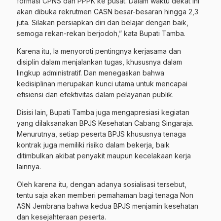
formasi CPNS dan PPPK ke pusat. Dalam waktu dekat ini
akan dibuka rekrutmen CASN besar-besaran hingga 2,3
juta. Silakan persiapkan diri dan belajar dengan baik,
semoga rekan-rekan berjodoh,” kata Bupati Tamba.
Karena itu, Ia menyoroti pentingnya kerjasama dan
disiplin dalam menjalankan tugas, khususnya dalam
lingkup administratif. Dan menegaskan bahwa
kedisiplinan merupakan kunci utama untuk mencapai
efisiensi dan efektivitas dalam pelayanan publik.
Disisi lain, Bupati Tamba juga mengapresiasi kegiatan
yang dilaksanakan BPJS Kesehatan Cabang Singaraja.
Menurutnya, setiap peserta BPJS khususnya tenaga
kontrak juga memiliki risiko dalam bekerja, baik
ditimbulkan akibat penyakit maupun kecelakaan kerja
lainnya.
Oleh karena itu, dengan adanya sosialisasi tersebut,
tentu saja akan memberi pemahaman bagi tenaga Non
ASN Jembrana bahwa kedua BPJS menjamin kesehatan
dan kesejahteraan peserta.