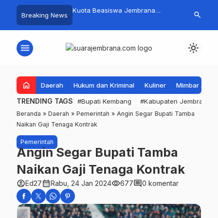
mpah Organik Secara
Kuota Beasiswa Jembrana
Fantastis! B
search
Breaking News
Bupati Kembang Beri
Berkurang, Bupati Kembang
Pasar Rakyat 
Tinggi Warga Sri
Siapkan Upaya Penambahan di
Jembrana Ra
Tahap II
Juta
menu
light_mode
home
Daerah
Hukum dan Kriminal
Kuliner
Mimbar Aga
TRENDING TAGS
#Bupati Kembang
#Kabupaten Jembrana
Beranda
»
Daerah
»
Pemerintah
»
Angin Segar Bupati Tamba
Naikan Gaji Tenaga Kontrak
Pemerintah
Angin Segar Bupati Tamba
Naikan Gaji Tenaga Kontrak
account_circle
calendar_month
visibility
comment
Ed27
Rabu, 24 Jan 2024
677
0 komentar