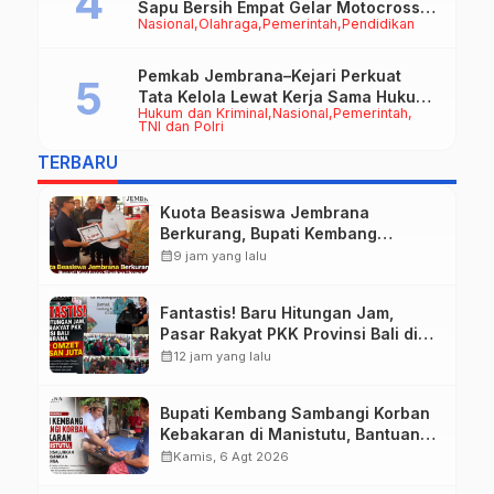
Sapu Bersih Empat Gelar Motocross
Nasional
Olahraga
Pemerintah
Pendidikan
50cc
Pemkab Jembrana–Kejari Perkuat
Tata Kelola Lewat Kerja Sama Hukum
Hukum dan Kriminal
Nasional
Pemerintah
Datun
TNI dan Polri
TERBARU
Kuota Beasiswa Jembrana
Berkurang, Bupati Kembang
Siapkan Upaya Penambahan di
calendar_month
9 jam yang lalu
Tahap II
Fantastis! Baru Hitungan Jam,
Pasar Rakyat PKK Provinsi Bali di
Jembrana Raup Omzet Ratusan
calendar_month
12 jam yang lalu
Juta
Bupati Kembang Sambangi Korban
Kebakaran di Manistutu, Bantuan
Disalurkan untuk Ringankan Beban
calendar_month
Kamis, 6 Agt 2026
Warga