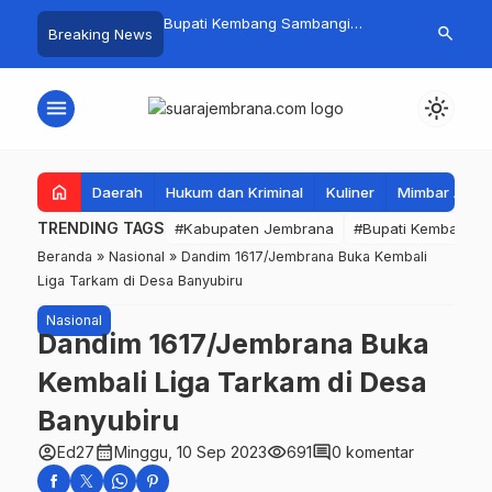
 Baru Hitungan Jam,
Bupati Kembang Sambangi
Tim Gabungan
search
Breaking News
at PKK Provinsi Bali di
Korban Kebakaran di Manistutu,
Pencarian Ne
 Raup Omzet Ratusan
Bantuan Disalurkan untuk
Perairan Pa
Ringankan Beban Warga
menu
light_mode
home
Daerah
Hukum dan Kriminal
Kuliner
Mimbar Aga
TRENDING TAGS
#Kabupaten Jembrana
#Bupati Kembang
Beranda
»
Nasional
»
Dandim 1617/Jembrana Buka Kembali
Liga Tarkam di Desa Banyubiru
Nasional
Dandim 1617/Jembrana Buka
Kembali Liga Tarkam di Desa
Banyubiru
account_circle
calendar_month
visibility
comment
Ed27
Minggu, 10 Sep 2023
691
0 komentar