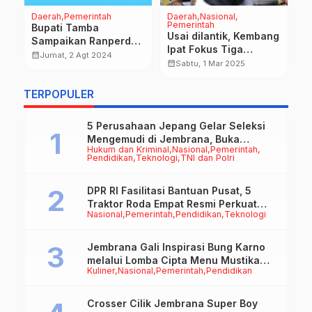
Daerah
Pemerintah
Daerah
Nasional
D
Pemerintah
Na
Bupati Tamba
P
Usai dilantik, Kembang
n
Sampaikan Ranperda
B
Ipat Fokus Tiga
Perubahan APBD 2024
calendar_month
Jumat, 2 Agt 2024
T
Program Prioritas di
calendar_month
Sabtu, 1 Mar 2025
J
calendar_month
100 Hari Kerja
P
TERPOPULER
J
5 Perusahaan Jepang Gelar Seleksi
Mengemudi di Jembrana, Buka
Hukum dan Kriminal
Nasional
Pemerintah
Peluang Kerja bagi Calon PMI
Pendidikan
Teknologi
TNI dan Polri
DPR RI Fasilitasi Bantuan Pusat, 5
Traktor Roda Empat Resmi Perkuat
Nasional
Pemerintah
Pendidikan
Teknologi
Mekanisasi Pertanian Jembrana
Jembrana Gali Inspirasi Bung Karno
melalui Lomba Cipta Menu Mustika
Kuliner
Nasional
Pemerintah
Pendidikan
Rasa
Crosser Cilik Jembrana Super Boy