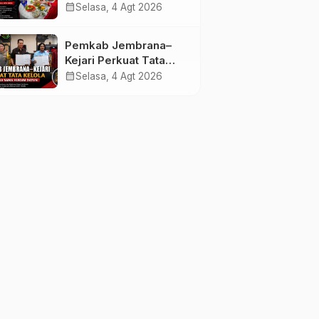
melalui Lomba Cipta
calendar_month
Selasa, 4 Agt 2026
Menu Mustika Rasa
Pemkab Jembrana–
Kejari Perkuat Tata
Kelola Lewat Kerja
calendar_month
Selasa, 4 Agt 2026
Sama Hukum Datun