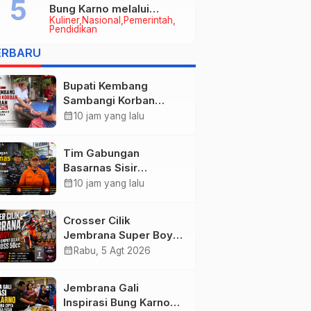
Bung Karno melalui
Kuliner
Nasional
Pemerintah
Lomba Cipta Menu
Pendidikan
Mustika Rasa
ERBARU
Bupati Kembang
Sambangi Korban
Kebakaran di
calendar_month
10 jam yang lalu
Manistutu, Bantuan
Disalurkan untuk
Tim Gabungan
Ringankan Beban
Basarnas Sisir
Warga
Pencarian Nelayan
calendar_month
10 jam yang lalu
Tenggelam di Perairan
Pantai Pengambengan
Crosser Cilik
Jembrana Super Boy
Sapu Bersih Empat
calendar_month
Rabu, 5 Agt 2026
Gelar Motocross 50cc
Jembrana Gali
Inspirasi Bung Karno