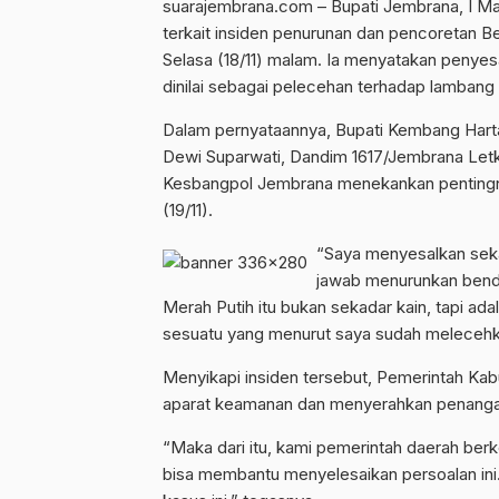
suarajembrana.com – Bupati Jembrana, I 
terkait insiden penurunan dan pencoretan Be
Selasa (18/11) malam. Ia menyatakan peny
dinilai sebagai pelecehan terhadap lambang
Dalam pernyataannya, Bupati Kembang Har
Dewi Suparwati, Dandim 1617/Jembrana Letko
Kesbangpol Jembrana menekankan pentingn
(19/11).
“Saya menyesalkan sek
jawab menurunkan bende
Merah Putih itu bukan sekadar kain, tapi adal
sesuatu yang menurut saya sudah melecehka
Menyikapi insiden tersebut, Pemerintah Ka
aparat keamanan dan menyerahkan penangan
“Maka dari itu, kami pemerintah daerah ber
bisa membantu menyelesaikan persoalan ini