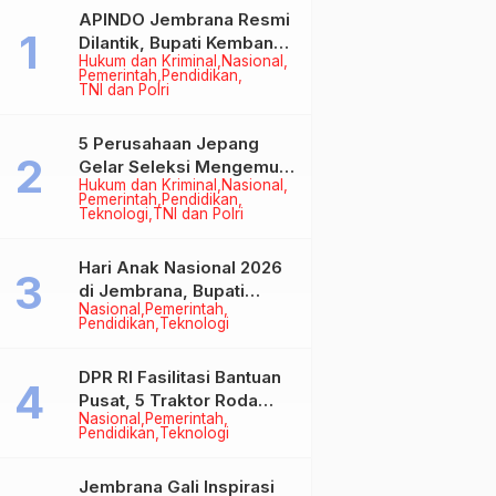
APINDO Jembrana Resmi
Dilantik, Bupati Kembang
Hukum dan Kriminal
Nasional
Minta Pengusaha Jadi
Pemerintah
Pendidikan
Motor Penggerak
TNI dan Polri
Ekonomi
5 Perusahaan Jepang
Gelar Seleksi Mengemudi
Hukum dan Kriminal
Nasional
di Jembrana, Buka
Pemerintah
Pendidikan
Peluang Kerja bagi Calon
Teknologi
TNI dan Polri
PMI
Hari Anak Nasional 2026
di Jembrana, Bupati
Nasional
Pemerintah
Kembang Tegaskan
Pendidikan
Teknologi
Pentingnya Karakter dan
Budaya di Era Teknologi
DPR RI Fasilitasi Bantuan
Pusat, 5 Traktor Roda
Nasional
Pemerintah
Empat Resmi Perkuat
Pendidikan
Teknologi
Mekanisasi Pertanian
Jembrana
Jembrana Gali Inspirasi