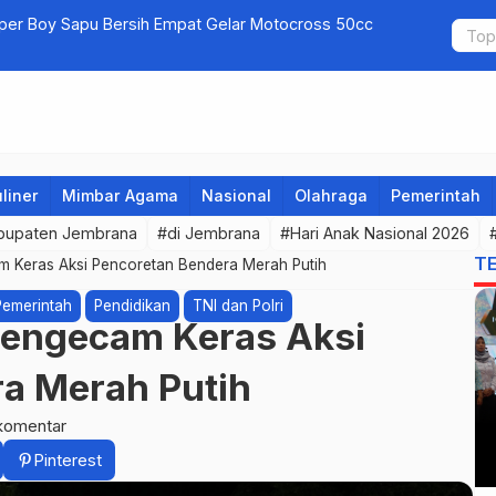
uper Boy Sapu Bersih Empat Gelar Motocross 50cc
Jembrana G
liner
Mimbar Agama
Nasional
Olahraga
Pemerintah
bupaten Jembrana
#di Jembrana
#Hari Anak Nasional 2026
T
 Keras Aksi Pencoretan Bendera Merah Putih
Pemerintah
Pendidikan
TNI dan Polri
engecam Keras Aksi
a Merah Putih
komentar
Pinterest