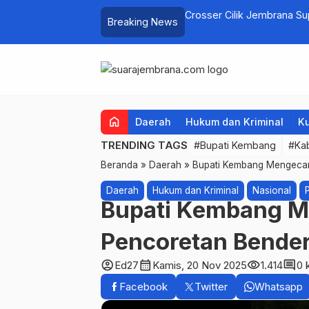
elayan Tenggelam di Perairan Pantai
Crosser Cilik Jembrana S
Breaking News
home
Daerah
Hukum dan Kriminal
Ku
TRENDING TAGS
#Bupati Kembang
#Ka
Beranda
»
Daerah
»
Bupati Kembang Mengecam
Daerah
Hukum dan Kriminal
Nasional
Bupati Kembang M
Pencoretan Bender
account_circle
calendar_month
visibility
comment
Ed27
Kamis, 20 Nov 2025
1.414
0 
Facebook
Twitter
Whatsapp