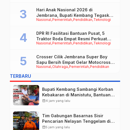
Hari Anak Nasional 2026 di
Jembrana, Bupati Kembang Tegaskan
Nasional
Pemerintah
Pendidikan
Teknologi
Pentingnya Karakter dan Budaya di
Era Teknologi
DPR RI Fasilitasi Bantuan Pusat, 5
Traktor Roda Empat Resmi Perkuat
Nasional
Pemerintah
Pendidikan
Teknologi
Mekanisasi Pertanian Jembrana
Crosser Cilik Jembrana Super Boy
Sapu Bersih Empat Gelar Motocross
Nasional
Olahraga
Pemerintah
Pendidikan
50cc
TERBARU
Bupati Kembang Sambangi Korban
Kebakaran di Manistutu, Bantuan
Disalurkan untuk Ringankan Beban
calendar_month
4 jam yang lalu
Warga
Tim Gabungan Basarnas Sisir
Pencarian Nelayan Tenggelam di
Perairan Pantai Pengambengan
calendar_month
5 jam yang lalu