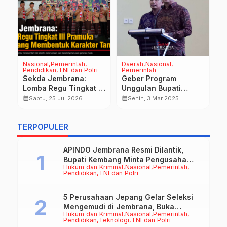
Nasional
Pemerintah
Daerah
Nasional
D
Pendidikan
TNI dan Polri
Pemerintah
H
Na
Sekda Jembrana:
Geber Program
B
i
Lomba Regu Tingkat III
Unggulan Bupati
M
Pramuka Jadi Ajang
Kembang Minta Satu
calendar_month
calendar_month
Sabtu, 25 Jul 2026
Senin, 3 Mar 2025
B
calendar_month
Membentuk Karakter
Komando Dalam
D
Tangguh
Tarikan Napas
T
TERPOPULER
Perjuangan
APINDO Jembrana Resmi Dilantik,
Bupati Kembang Minta Pengusaha
Hukum dan Kriminal
Nasional
Pemerintah
Jadi Motor Penggerak Ekonomi
Pendidikan
TNI dan Polri
5 Perusahaan Jepang Gelar Seleksi
Mengemudi di Jembrana, Buka
Hukum dan Kriminal
Nasional
Pemerintah
Peluang Kerja bagi Calon PMI
Pendidikan
Teknologi
TNI dan Polri