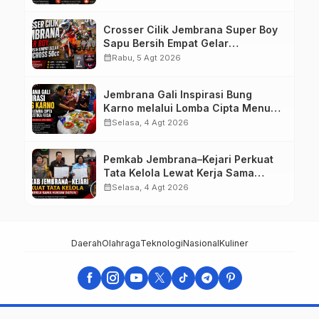
Crosser Cilik Jembrana Super Boy
Sapu Bersih Empat Gelar
Motocross 50cc
calendar_month
Rabu, 5 Agt 2026
Jembrana Gali Inspirasi Bung
Karno melalui Lomba Cipta Menu
Mustika Rasa
calendar_month
Selasa, 4 Agt 2026
Pemkab Jembrana–Kejari Perkuat
Tata Kelola Lewat Kerja Sama
Hukum Datun
calendar_month
Selasa, 4 Agt 2026
Daerah
Olahraga
Teknologi
Nasional
Kuliner