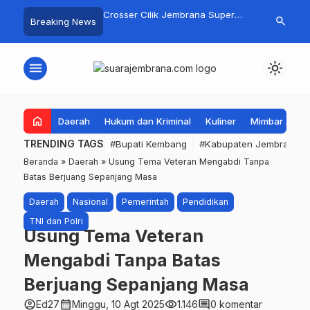
gan Basarnas Sisir
Crosser Cilik Jembrana Super
Jembrana Gal
search
Breaking News
 Nelayan Tenggelam di
Boy Sapu Bersih Empat Gelar
Karno melalu
Pantai Pengambengan
Motocross 50cc
Mustika Rasa
menu
light_mode
home
Daerah
Hukum dan Kriminal
Kuliner
Mimbar Aga
TRENDING TAGS
#Bupati Kembang
#Kabupaten Jembrana
Beranda
»
Daerah
»
Usung Tema Veteran Mengabdi Tanpa
Batas Berjuang Sepanjang Masa
Daerah
Nasional
Pemerintah
Pendidikan
TNI dan Polri
Usung Tema Veteran
Mengabdi Tanpa Batas
Berjuang Sepanjang Masa
account_circle
calendar_month
visibility
comment
Ed27
Minggu, 10 Agt 2025
1.146
0 komentar