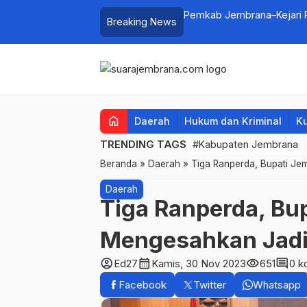
lui Lomba Cipta Menu Mustika Rasa
Pemkab Jembrana–Kejari P
Breaking News
home
Daerah
Hukum dan Kriminal
Ku
TRENDING TAGS
#Kabupaten Jembrana
Beranda
»
Daerah
»
Tiga Ranperda, Bupati J
Daerah
Tiga Ranperda, Bu
Mengesahkan Jadi
account_circle
calendar_month
visibility
comment
Ed27
Kamis, 30 Nov 2023
651
0 k
Facebook
Twitter
Whatsapp