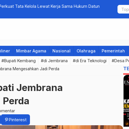
erkuat Tata Kelola Lewat Kerja Sama Hukum Datun
5 Perusaha
bagi Calon 
liner
Mimbar Agama
Nasional
Olahraga
Pemerintah
#Bupati Kembang
#di Jembrana
#di Era Teknologi
#Desa P
T
embrana Mengesahkan Jadi Perda
pati Jembrana
 Perda
omentar
Pinterest