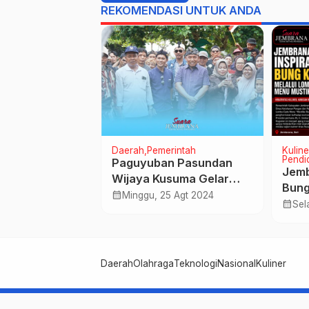
REKOMENDASI UNTUK ANDA
Daerah
Pemerintah
Kuline
Pendi
iarkan Puluhan
Paguyuban Pasundan
Jemb
ndungi Jenis
Wijaya Kusuma Gelar
Bung
au
Silaturahmi, Bupati
calendar_month
pr 2024
Minggu, 25 Agt 2024
Lomb
calendar_month
Sel
Tamba Ajak Kolaborasi
Must
Wujudkan Jembrana
Emas
Daerah
Olahraga
Teknologi
Nasional
Kuliner