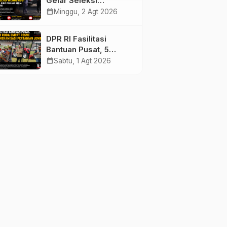
Gelar Seleksi
Mengemudi di
calendar_month
Minggu, 2 Agt 2026
Jembrana, Buka
Peluang Kerja bagi
DPR RI Fasilitasi
Calon PMI
Bantuan Pusat, 5
Traktor Roda Empat
calendar_month
Sabtu, 1 Agt 2026
Resmi Perkuat
Mekanisasi Pertanian
Jembrana