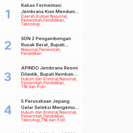
Kakao Fermentasi
Jembrana Kian Mendunia,
Daerah
Kuliner
Nasional
Bupati Perkuat Komitmen
Pemerintah
Pendidikan
pada Standar Mutu dan
Teknologi
Keberlanjutan
SDN 2 Pengambengan
Rusak Berat, Bupati
Nasional
Pemerintah
Kembang Pastikan
Pendidikan
Perbaikan Jadi Prioritas
APINDO Jembrana Resmi
Dilantik, Bupati Kembang
Hukum dan Kriminal
Nasional
Minta Pengusaha Jadi
Pemerintah
Pendidikan
Motor Penggerak
TNI dan Polri
Ekonomi
5 Perusahaan Jepang
Gelar Seleksi Mengemudi
Hukum dan Kriminal
Nasional
di Jembrana, Buka
Pemerintah
Pendidikan
Peluang Kerja bagi Calon
Teknologi
TNI dan Polri
PMI