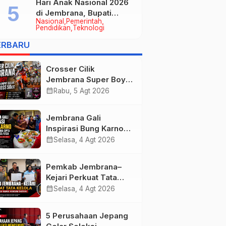
Hari Anak Nasional 2026
di Jembrana, Bupati
Nasional
Pemerintah
Kembang Tegaskan
Pendidikan
Teknologi
Pentingnya Karakter dan
ERBARU
Budaya di Era Teknologi
Crosser Cilik
Jembrana Super Boy
Sapu Bersih Empat
calendar_month
Rabu, 5 Agt 2026
Gelar Motocross 50cc
Jembrana Gali
Inspirasi Bung Karno
melalui Lomba Cipta
calendar_month
Selasa, 4 Agt 2026
Menu Mustika Rasa
Pemkab Jembrana–
Kejari Perkuat Tata
Kelola Lewat Kerja
calendar_month
Selasa, 4 Agt 2026
Sama Hukum Datun
5 Perusahaan Jepang