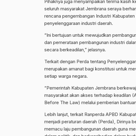
Pihaknya juga menyampaikan terima kasih k
seluruh masyarakat Jembrana seraya berha
rencana pengembangan Industri Kabupaten 
penyelenggaraan industri daerah.
“Ini bertujuan untuk mewujudkan pembangun
dan pemerataan pembangunan industri dal
secara berkeadilan,” jelasnya.
Terkait dengan Perda tentang Penyelenggar
merupakan amanat bagi konstitusi untuk m
setiap warga negara.
“Pemerintah Kabupaten Jembrana berkewaji
masyarakat akan akses terhadap keadilan (
Before The Law) melalui pemberian bantua
Lebih lanjut, terkait Ranperda APBD Kabup
menjadi peraturan daerah (Perda), Dirinya 
memacu laju pembangunan daerah guna mewu