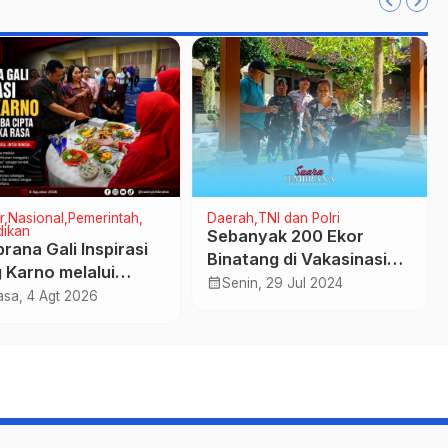
r
Nasional
Pemerintah
Daerah
TNI dan Polri
dikan
Sebanyak 200 Ekor
rana Gali Inspirasi
Binatang di Vakasinasi
 Karno melalui
Rabies di Desa Bakbakan
calendar_month
Senin, 29 Jul 2024
a Cipta Menu
asa, 4 Agt 2026
ika Rasa
suarajembrana.com - TERUJI DAN TERPERCAYA