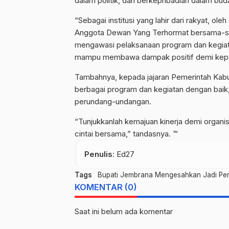
dalam politik, dan berkepribadian dalam bud
“Sebagai institusi yang lahir dari rakyat, o
Anggota Dewan Yang Terhormat bersama-s
mengawasi pelaksanaan program dan kegiat
mampu membawa dampak positif demi kepen
Tambahnya, kepada jajaran Pemerintah Kab
berbagai program dan kegiatan dengan baik,
perundang-undangan.
“Tunjukkanlah kemajuan kinerja demi organi
cintai bersama,” tandasnya. ™
Penulis
: Ed27
Tags
Bupati Jembrana Mengesahkan Jadi Pe
KOMENTAR (0)
Saat ini belum ada komentar