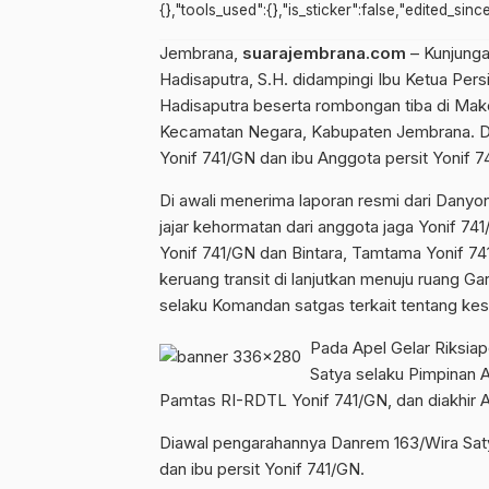
{},"tools_used":{},"is_sticker":false,"edited_sin
Jembrana,
suarajembrana.com
– Kunjunga
Hadisaputra, S.H. didampingi Ibu Ketua Pe
Hadisaputra beserta rombongan tiba di Mako
Kecamatan Negara, Kabupaten Jembrana. D
Yonif 741/GN dan ibu Anggota persit Yonif 
Di awali menerima laporan resmi dari Dany
jajar kehormatan dari anggota jaga Yonif 7
Yonif 741/GN dan Bintara, Tamtama Yonif 74
keruang transit di lanjutkan menuju ruang 
selaku Komandan satgas terkait tentang kes
Pada Apel Gelar Riksia
Satya selaku Pimpinan 
Pamtas RI-RDTL Yonif 741/GN, dan diakhir 
Diawal pengarahannya Danrem 163/Wira Saty
dan ibu persit Yonif 741/GN.