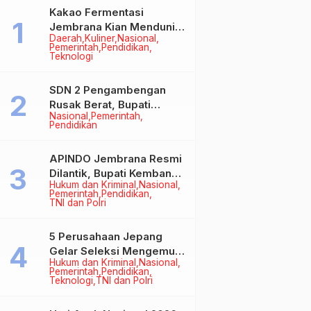
Kakao Fermentasi
Jembrana Kian Mendunia,
Daerah
Kuliner
Nasional
Bupati Perkuat Komitmen
Pemerintah
Pendidikan
pada Standar Mutu dan
Teknologi
Keberlanjutan
SDN 2 Pengambengan
Rusak Berat, Bupati
Nasional
Pemerintah
Kembang Pastikan
Pendidikan
Perbaikan Jadi Prioritas
APINDO Jembrana Resmi
Dilantik, Bupati Kembang
Hukum dan Kriminal
Nasional
Minta Pengusaha Jadi
Pemerintah
Pendidikan
Motor Penggerak
TNI dan Polri
Ekonomi
5 Perusahaan Jepang
Gelar Seleksi Mengemudi
Hukum dan Kriminal
Nasional
di Jembrana, Buka
Pemerintah
Pendidikan
Peluang Kerja bagi Calon
Teknologi
TNI dan Polri
PMI
d":0,"total_editor_actions":