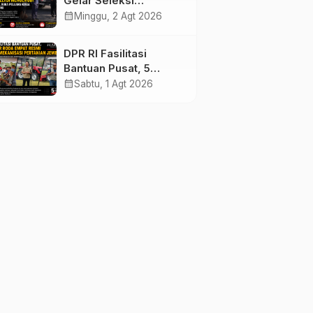
Gelar Seleksi
Mengemudi di
calendar_month
Minggu, 2 Agt 2026
Jembrana, Buka
Peluang Kerja bagi
DPR RI Fasilitasi
Calon PMI
Bantuan Pusat, 5
Traktor Roda Empat
calendar_month
Sabtu, 1 Agt 2026
Resmi Perkuat
Mekanisasi Pertanian
Jembrana