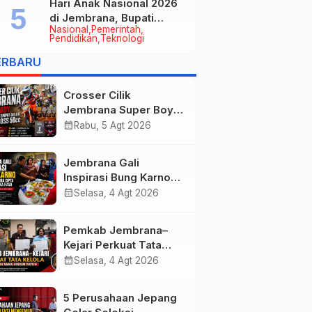
Hari Anak Nasional 2026
di Jembrana, Bupati
Nasional
Pemerintah
Kembang Tegaskan
Pendidikan
Teknologi
Pentingnya Karakter dan
ERBARU
Budaya di Era Teknologi
Crosser Cilik
Jembrana Super Boy
Sapu Bersih Empat
calendar_month
Rabu, 5 Agt 2026
Gelar Motocross 50cc
Jembrana Gali
Inspirasi Bung Karno
melalui Lomba Cipta
calendar_month
Selasa, 4 Agt 2026
Menu Mustika Rasa
Pemkab Jembrana–
Kejari Perkuat Tata
Kelola Lewat Kerja
calendar_month
Selasa, 4 Agt 2026
Sama Hukum Datun
5 Perusahaan Jepang