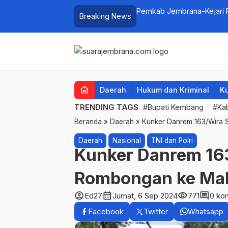
lui Lomba Cipta Menu Mustika Rasa
Pemkab Jembrana–Kejari P
Breaking News
home
Daerah
Hukum dan Kriminal
Ku
TRENDING TAGS
#Bupati Kembang
#Ka
Beranda
»
Daerah
»
Kunker Danrem 163/Wira 
Daerah
Nasional
TNI dan Polri
Kunker Danrem 16
Rombongan ke Mak
account_circle
calendar_month
visibility
comment
Ed27
Jumat, 6 Sep 2024
771
0 ko
Facebook
Twitter
Whatsapp