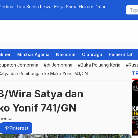
erkuat Tata Kelola Lewat Kerja Sama Hukum Datun
5 Perusaha
bagi Calon 
liner
Mimbar Agama
Nasional
Olahraga
Pemerintah
bupaten Jembrana
#di Jembrana
#Buka Peluang Kerja
#Rusa
T
Satya dan Rombongan ke Mako Yonif 741/GN
3/Wira Satya dan
o Yonif 741/GN
mentar
Pinterest