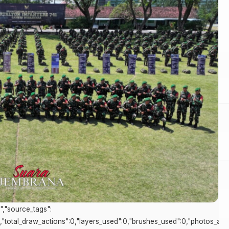
s","source_tags":
0,"total_draw_actions":0,"layers_used":0,"brushes_used":0,"photos_adde