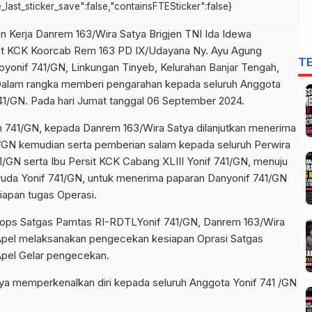
ce_last_sticker_save":false,"containsFTESticker":false}
n Kerja Danrem 163/Wira Satya Brigjen TNI Ida Idewa
rsit KCK Koorcab Rem 163 PD IX/Udayana Ny. Ayu Agung
T
yonif 741/GN, Linkungan Tinyeb, Kelurahan Banjar Tengah,
alam rangka memberi pengarahan kepada seluruh Anggota
741/GN. Pada hari Jumat tanggal 06 September 2024.
on 741/GN, kepada Danrem 163/Wira Satya dilanjutkan menerima
41/GN kemudian serta pemberian salam kepada seluruh Perwira
1/GN serta Ibu Persit KCK Cabang XLIII Yonif 741/GN, menuju
Garuda Yonif 741/GN, untuk menerima paparan Danyonif 741/GN
iapan tugas Operasi.
pops Satgas Pamtas RI-RDTLYonif 741/GN, Danrem 163/Wira
Apel melaksanakan pengecekan kesiapan Oprasi Satgas
Apel Gelar pengecekan.
a memperkenalkan diri kepada seluruh Anggota Yonif 741 /GN