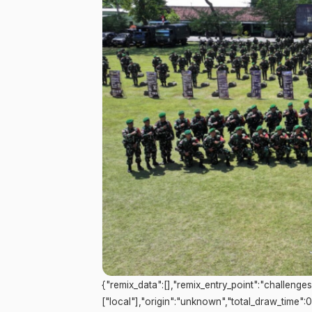
{"remix_data":[],"remix_entry_point":"challenge
["local"],"origin":"unknown","total_draw_time":