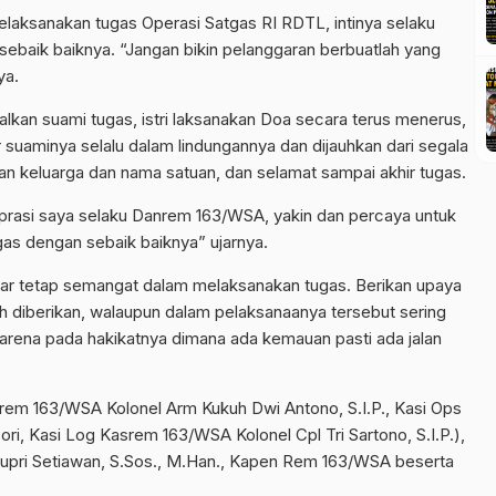
elaksanakan tugas Operasi Satgas RI RDTL, intinya selaku
baik baiknya. “Jangan bikin pelanggaran berbuatlah yang
ya.
lkan suami tugas, istri laksanakan Doa secara terus menerus,
suaminya selalu dalam lindungannya dan dijauhkan dari segala
an keluarga dan nama satuan, dan selamat sampai akhir tugas.
rasi saya selaku Danrem 163/WSA, yakin dan percaya untuk
as dengan sebaik baiknya” ujarnya.
ar tetap semangat dalam melaksanakan tugas. Berikan upaya
h diberikan, walaupun dalam pelaksanaanya tersebut sering
arena pada hakikatnya dimana ada kemauan pasti ada jalan
asrem 163/WSA Kolonel Arm Kukuh Dwi Antono, S.I.P., Kasi Ops
i, Kasi Log Kasrem 163/WSA Kolonel Cpl Tri Sartono, S.I.P.),
upri Setiawan, S.Sos., M.Han., Kapen Rem 163/WSA beserta