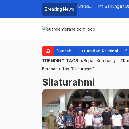
n di Manistutu, Bantuan Disalurkan
Tim Gabungan Basarnas Sis
Breaking News
…
Pengambengan
home
Daerah
Hukum dan Kriminal
Ku
TRENDING TAGS
#Bupati Kembang
#Ka
Beranda
»
Tag "Silaturahmi"
Silaturahmi