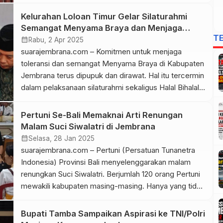
berasal dari wilayah dialektika bahasa ngapak atau
Karesidenan Banyumas Raya yang meliputi wilayah
Kelurahan Loloan Timur Gelar Silaturahmi
Cilacap hingga Banjarnegara. Seiring dengan
Semangat Menyama Braya dan Menjaga
perkembangannya saat ini Paguyuban Banyumas di
T
Toleransi Umat
calendar_month
Rabu, 2 Apr 2025
Kabu Jembrana merupakan ajang silaturahmi.
suarajembrana.com – Komitmen untuk menjaga
“Ngapak ora […]
toleransi dan semangat Menyama Braya di Kabupaten
Jembrana terus dipupuk dan dirawat. Hal itu tercermin
dalam pelaksanaan silaturahmi sekaligus Halal Bihalal
ari raya Idul Fitri di rumah Lurah Loloan Timur
Kecamatan Jembrana, Selasa (1/4). Acara
Pertuni Se-Bali Memaknai Arti Renungan
berlangsung dalam suasana hangat hadir pula
Malam Suci Siwalatri di Jembrana
sejumlah tokoh diantaranya anggota DPRD, Lurah
calendar_month
Selasa, 28 Jan 2025
Loloan Barat dan […]
suarajembrana.com – Pertuni (Persatuan Tunanetra
Indonesia) Provinsi Bali menyelenggarakan malam
renungkan Suci Siwalatri. Berjumlah 120 orang Pertuni
mewakili kabupaten masing-masing. Hanya yang tidak
kabupaten Karangasem. Memaknai Hari Siwalatri
sebagai rasa kebersamaan dan ajang silaturahmi serta
Bupati Tamba Sampaikan Aspirasi ke TNI/Polri
mempererat rasa persaudaraan. Kegiatan satu hari