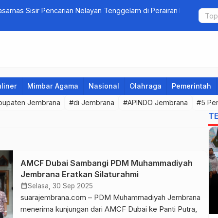
ir Pencarian Nelayan Tenggelam di Perairan Pantai
Crosser Ci
liner
Mimbar Agama
Nasional
Olahraga
Pemerintah
bupaten Jembrana
#di Jembrana
#APINDO Jembrana
#5 Pe
T
AMCF Dubai Sambangi PDM Muhammadiyah
Jembrana Eratkan Silaturahmi
calendar_month
Selasa, 30 Sep 2025
suarajembrana.com – PDM Muhammadiyah Jembrana
menerima kunjungan dari AMCF Dubai ke Panti Putra,