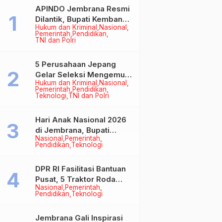
APINDO Jembrana Resmi
Dilantik, Bupati Kembang
Hukum dan Kriminal
Nasional
Minta Pengusaha Jadi
Pemerintah
Pendidikan
Motor Penggerak
TNI dan Polri
Ekonomi
5 Perusahaan Jepang
Gelar Seleksi Mengemudi
Hukum dan Kriminal
Nasional
di Jembrana, Buka
Pemerintah
Pendidikan
Peluang Kerja bagi Calon
Teknologi
TNI dan Polri
PMI
Hari Anak Nasional 2026
di Jembrana, Bupati
Nasional
Pemerintah
Kembang Tegaskan
Pendidikan
Teknologi
Pentingnya Karakter dan
Budaya di Era Teknologi
DPR RI Fasilitasi Bantuan
Pusat, 5 Traktor Roda
Nasional
Pemerintah
Empat Resmi Perkuat
Pendidikan
Teknologi
Mekanisasi Pertanian
Jembrana
Jembrana Gali Inspirasi