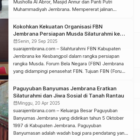
Musholla Al Abror, Masjid Annur dan Panti Putri
Muhammadiyah Jembrana. Mempererat jalinan
silaturahmi mengecek pemanfaatan bangunan demi
kemajuan umat Islam, Fastabhul Khoirot (berlomba-
Kokohkan Kekuatan Organisasi FBN
lomba dalam jalan kebaikan), dan Ta’awaun (saling
Jembrana Persiapan Musda Silaturahmi ke
tolong menolong. Ketua PDM Muhammadiyah
Kesbangpol
calendar_month
Senin, 29 Sep 2025
Jembrana, Edi Susilo, sampaikan, sangat bersyukur
suarajembrana.com – Silahturahmi FBN Kabupaten
atas kehadiran […]
Jembrana ke Kesbangpol dalam rangka persiapan
rangka Musda. Forum Bela Negara (FBN) Jembrana
yang didampingi penasehat FBN. Tujuan FBN (Forum
Bela Negara) adalah membentuk dan menanamkan
kesadaran, sikap, serta perilaku bela negara pada
Paguyuban Banyumas Jembrana Eratkan
warga negara Indonesia agar senantiasa cinta tanah
Silaturahmi dan Jiwa Sosial di Tanah Rantau
air, setia pada Pancasila dan UUD 1945, serta siap
calendar_month
Minggu, 20 Apr 2025
melakukan […]
suarajembrana.com – Keluarga Besar Paguyuban
Banyumas Jembrana yang didirikan tahun 5 Oktober
1997 di Kabupaten Jembrana. Paguyuban
Banyumasan adalah wadah bagi para pendatang yang