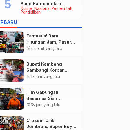
Bung Karno melalui
Kuliner
Nasional
Pemerintah
Lomba Cipta Menu
Pendidikan
Mustika Rasa
ERBARU
Fantastis! Baru
Hitungan Jam, Pasar
Rakyat PKK Provinsi
calendar_month
4 menit yang lalu
Bali di Jembrana Raup
Omzet Ratusan Juta
Bupati Kembang
Sambangi Korban
Kebakaran di
calendar_month
17 jam yang lalu
Manistutu, Bantuan
Disalurkan untuk
Tim Gabungan
Ringankan Beban
Basarnas Sisir
Warga
Pencarian Nelayan
calendar_month
18 jam yang lalu
Tenggelam di Perairan
Pantai Pengambengan
Crosser Cilik
Jembrana Super Boy