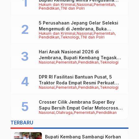
Hukum dan Kriminal
Nasional
Pemerintah
Jadi Motor Penggerak Ekonomi
Pendidikan
TNI dan Polri
5 Perusahaan Jepang Gelar Seleksi
Mengemudi di Jembrana, Buka
Hukum dan Kriminal
Nasional
Pemerintah
Peluang Kerja bagi Calon PMI
Pendidikan
Teknologi
TNI dan Polri
Hari Anak Nasional 2026 di
Jembrana, Bupati Kembang Tegaskan
Nasional
Pemerintah
Pendidikan
Teknologi
Pentingnya Karakter dan Budaya di
Era Teknologi
DPR RI Fasilitasi Bantuan Pusat, 5
Traktor Roda Empat Resmi Perkuat
Nasional
Pemerintah
Pendidikan
Teknologi
Mekanisasi Pertanian Jembrana
Crosser Cilik Jembrana Super Boy
Sapu Bersih Empat Gelar Motocross
Nasional
Olahraga
Pemerintah
Pendidikan
50cc
TERBARU
Bupati Kembang Sambangi Korban