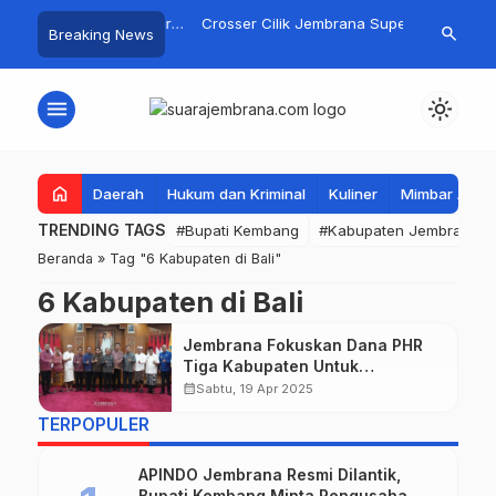
ngan Basarnas Sisir
Crosser Cilik Jembrana Super
Jembrana Ga
search
Breaking News
n Nelayan Tenggelam di
Boy Sapu Bersih Empat Gelar
Karno melal
 Pantai Pengambengan
Motocross 50cc
Mustika Ras
menu
light_mode
home
Daerah
Hukum dan Kriminal
Kuliner
Mimbar Aga
TRENDING TAGS
#Bupati Kembang
#Kabupaten Jembrana
Beranda
»
Tag "6 Kabupaten di Bali"
6 Kabupaten di Bali
Jembrana Fokuskan Dana PHR
Tiga Kabupaten Untuk
Infrastruktur
calendar_month
Sabtu, 19 Apr 2025
TERPOPULER
APINDO Jembrana Resmi Dilantik,
Bupati Kembang Minta Pengusaha