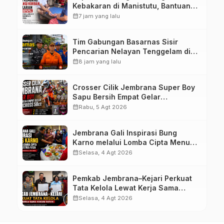
Kebakaran di Manistutu, Bantuan
Disalurkan untuk Ringankan Beban
calendar_month
7 jam yang lalu
Warga
Tim Gabungan Basarnas Sisir
Pencarian Nelayan Tenggelam di
Perairan Pantai Pengambengan
calendar_month
8 jam yang lalu
Crosser Cilik Jembrana Super Boy
Sapu Bersih Empat Gelar
Motocross 50cc
calendar_month
Rabu, 5 Agt 2026
Jembrana Gali Inspirasi Bung
Karno melalui Lomba Cipta Menu
Mustika Rasa
calendar_month
Selasa, 4 Agt 2026
Pemkab Jembrana–Kejari Perkuat
Tata Kelola Lewat Kerja Sama
Hukum Datun
calendar_month
Selasa, 4 Agt 2026