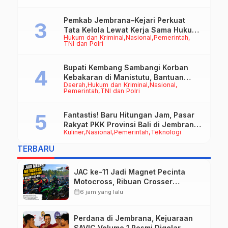
Pemkab Jembrana–Kejari Perkuat
Tata Kelola Lewat Kerja Sama Hukum
Hukum dan Kriminal
Nasional
Pemerintah
Datun
TNI dan Polri
Bupati Kembang Sambangi Korban
Kebakaran di Manistutu, Bantuan
Daerah
Hukum dan Kriminal
Nasional
Disalurkan untuk Ringankan Beban
Pemerintah
TNI dan Polri
Warga
Fantastis! Baru Hitungan Jam, Pasar
Rakyat PKK Provinsi Bali di Jembrana
Kuliner
Nasional
Pemerintah
Teknologi
Raup Omzet Ratusan Juta
TERBARU
JAC ke-11 Jadi Magnet Pecinta
Motocross, Ribuan Crosser
Ramaikan HUT Kota Negara ke-131
calendar_month
6 jam yang lalu
Perdana di Jembrana, Kejuaraan
SAVIC Volume 1 Resmi Digelar