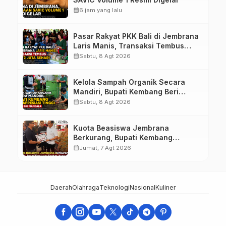
calendar_month
6 jam yang lalu
Pasar Rakyat PKK Bali di Jembrana
Laris Manis, Transaksi Tembus
Rp.672 Juta Sehari
calendar_month
Sabtu, 8 Agt 2026
Kelola Sampah Organik Secara
Mandiri, Bupati Kembang Beri
Apresiasi Tinggi Warga Sri
calendar_month
Sabtu, 8 Agt 2026
Mandala
Kuota Beasiswa Jembrana
Berkurang, Bupati Kembang
Siapkan Upaya Penambahan di
calendar_month
Jumat, 7 Agt 2026
Tahap II
Daerah
Olahraga
Teknologi
Nasional
Kuliner