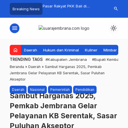
i Jembrana, Kejuaraan
Pasar Rakyat PKK Bali di
Kelola Samp
search
Breaking News
ume 1 Resmi Digelar
Jembrana Laris Manis, Transaksi
Mandiri, Bup
Tembus Rp.672 Juta Sehari
Apresiasi Tin
Mandala
menu
light_mode
home
Daerah
Hukum dan Kriminal
Kuliner
Mimbar Aga
TRENDING TAGS
#Kabupaten Jembrana
#Bupati Kembang
Beranda
»
Daerah
»
Sambut Harganas 2025, Pemkab
Jembrana Gelar Pelayanan KB Serentak, Sasar Puluhan
Akseptor
Daerah
Nasional
Pemerintah
Pendidikan
Sambut Harganas 2025,
Pemkab Jembrana Gelar
Pelayanan KB Serentak, Sasar
Puluhan Akseptor