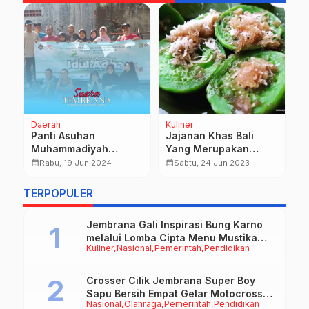
Daerah
Kuliner
P
Panti Asuhan
Jajanan Khas Bali
T
Muhammadiyah
Yang Merupakan
S
Jembrana Bangunkan
Rekomendasi Liburan
K
calendar_month
calendar_month
calendar_month
Rabu, 19 Jun 2024
Sabtu, 24 Jun 2023
Kemandirian Karakter
O
k
Agama dan Pendidikan
TERPOPULER
ah
Jembrana Gali Inspirasi Bung Karno
melalui Lomba Cipta Menu Mustika
Kuliner
Nasional
Pemerintah
Pendidikan
Rasa
Crosser Cilik Jembrana Super Boy
Sapu Bersih Empat Gelar Motocross
Nasional
Olahraga
Pemerintah
Pendidikan
50cc