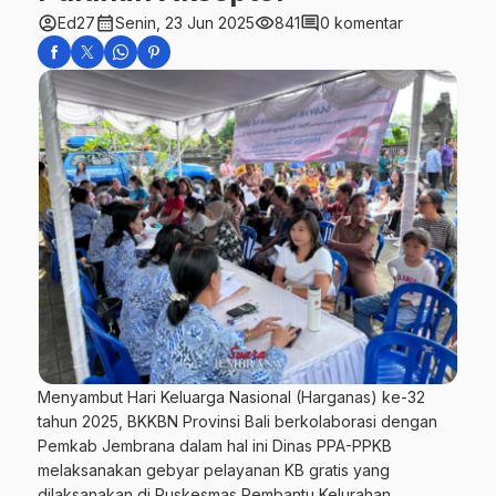
account_circle
calendar_month
visibility
comment
Ed27
Senin, 23 Jun 2025
841
0 komentar
Menyambut Hari Keluarga Nasional (Harganas) ke-32
tahun 2025, BKKBN Provinsi Bali berkolaborasi dengan
Pemkab Jembrana dalam hal ini Dinas PPA-PPKB
melaksanakan gebyar pelayanan KB gratis yang
dilaksanakan di Puskesmas Pembantu Kelurahan