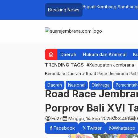
at PKK Provinsi Bali di Jembrana Raup
Bupati Kembang Sambangi 
Breaking News
untuk Ringankan Beban W
home
Daerah
Hukum dan Kriminal
Ku
TRENDING TAGS
#Kabupaten Jembrana
Beranda
»
Daerah
»
Road Race Jembrana Raih
Daerah
Nasional
Olahraga
Pemerintah
Road Race Jembra
Porprov Bali XVI 
account_circle
calendar_month
visibility
comment
Ed27
Minggu, 14 Sep 2025
3.461
0
Facebook
Twitter
Whatsapp