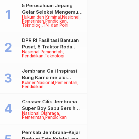
5 Perusahaan Jepang
Gelar Seleksi Mengemudi
Hukum dan Kriminal
Nasional
di Jembrana, Buka
Pemerintah
Pendidikan
Peluang Kerja bagi Calon
Teknologi
TNI dan Polri
PMI
DPR RI Fasilitasi Bantuan
Pusat, 5 Traktor Roda
Nasional
Pemerintah
Empat Resmi Perkuat
Pendidikan
Teknologi
Mekanisasi Pertanian
Jembrana
Jembrana Gali Inspirasi
Bung Karno melalui
Kuliner
Nasional
Pemerintah
Lomba Cipta Menu
Pendidikan
Mustika Rasa
Crosser Cilik Jembrana
Super Boy Sapu Bersih
Nasional
Olahraga
Empat Gelar Motocross
Pemerintah
Pendidikan
50cc
Pemkab Jembrana–Kejari
Perkuat Tata Kelola Lewat