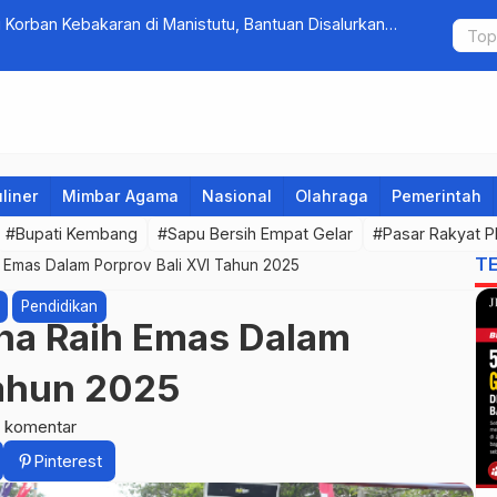
Korban Kebakaran di Manistutu, Bantuan Disalurkan
Tim Gabung
arga
Pengambe
liner
Mimbar Agama
Nasional
Olahraga
Pemerintah
#Bupati Kembang
#Sapu Bersih Empat Gelar
#Pasar Rakyat PK
T
 Emas Dalam Porprov Bali XVI Tahun 2025
Pendidikan
na Raih Emas Dalam
Tahun 2025
 komentar
Pinterest