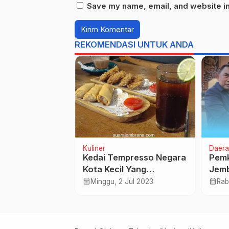
Save my name, email, and website in 
REKOMENDASI UNTUK ANDA
onal
Pemerintah
Kuliner
Daera
Kedai Tempresso Negara
Pem
lestarian Adat
Kota Kecil Yang
Jemb
a, Pemkab
Tampilkan Haus Musik
Ranp
calendar_month
calendar_month
Minggu, 2 Jul 2023
Rab
 Luncurkan
5 Mar 2025
Hiburan
Menj
obil Pickup
a Adat