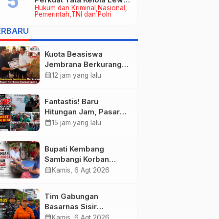
Hukum dan Kriminal
Nasional
Kerja Sama Hukum Datun
Pemerintah
TNI dan Polri
ERBARU
Kuota Beasiswa
Jembrana Berkurang,
Bupati Kembang
calendar_month
12 jam yang lalu
Siapkan Upaya
Penambahan di Tahap
Fantastis! Baru
II
Hitungan Jam, Pasar
Rakyat PKK Provinsi
calendar_month
15 jam yang lalu
Bali di Jembrana Raup
Omzet Ratusan Juta
Bupati Kembang
Sambangi Korban
Kebakaran di
calendar_month
Kamis, 6 Agt 2026
Manistutu, Bantuan
Disalurkan untuk
Tim Gabungan
Ringankan Beban
Basarnas Sisir
Warga
Pencarian Nelayan
calendar_month
Kamis, 6 Agt 2026