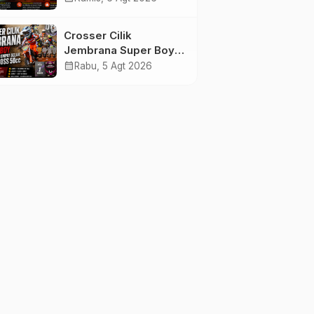
Tenggelam di Perairan
Pantai Pengambengan
Crosser Cilik
Jembrana Super Boy
Sapu Bersih Empat
calendar_month
Rabu, 5 Agt 2026
Gelar Motocross 50cc