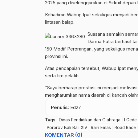
2025 yang diselenggarakan di Sirkuit depan
Kehadiran Wabup Ipat sekaligus menjadi ben
lintasan balap.
Suasana semakin semara
Darma Putra berhasil t
150 Modif Perorangan, yang sekaligus menam
provinsi ini.
Atas pencapaian tersebut, Wabup Ipat menya
serta tim pelatih.
“Saya berharap prestasi ini menjadi motivasi
mengharumkan nama daerah di kancah olahra
Penulis
: Ed27
Tags
Dinas Pendidikan dan Olahraga
I Gede
Porprov Bali Bali XIV
Raih Emas
Road Race
KOMENTAR (0)