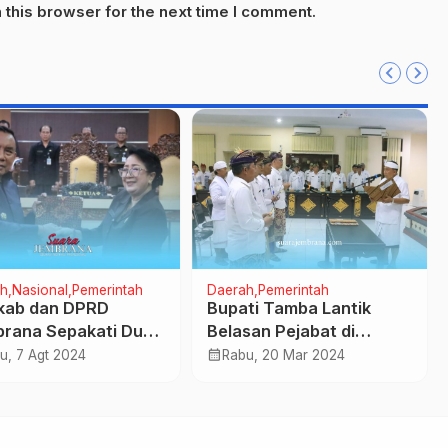
this browser for the next time I comment.
h
Nasional
Pemerintah
Daerah
Pemerintah
kab dan DPRD
Bupati Tamba Lantik
rana Sepakati Dua
Belasan Pejabat di
erda Disahkan
Lingkungan Pemkab
calendar_month
u, 7 Agt 2024
Rabu, 20 Mar 2024
adi Perda
Jembrana