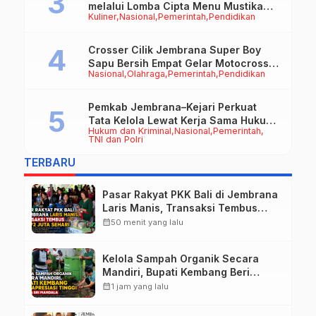
melalui Lomba Cipta Menu Mustika
Kuliner
Nasional
Pemerintah
Pendidikan
Rasa
Crosser Cilik Jembrana Super Boy
Sapu Bersih Empat Gelar Motocross
Nasional
Olahraga
Pemerintah
Pendidikan
50cc
Pemkab Jembrana–Kejari Perkuat
Tata Kelola Lewat Kerja Sama Hukum
Hukum dan Kriminal
Nasional
Pemerintah
Datun
TNI dan Polri
TERBARU
Pasar Rakyat PKK Bali di Jembrana
Laris Manis, Transaksi Tembus
Rp.672 Juta Sehari
calendar_month
50 menit yang lalu
Kelola Sampah Organik Secara
Mandiri, Bupati Kembang Beri
Apresiasi Tinggi Warga Sri
calendar_month
1 jam yang lalu
Mandala