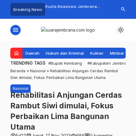
mpah Organik Secara
Kuota Beasiswa Jembrana
Fantastis! B
search
Breaking News
Bupati Kembang Beri
Berkurang, Bupati Kembang
Pasar Rakyat 
Tinggi Warga Sri
Siapkan Upaya Penambahan di
Jembrana Ra
Tahap II
Juta
menu
light_mode
home
Daerah
Hukum dan Kriminal
Kuliner
Mimbar Aga
TRENDING TAGS
#Bupati Kembang
#Kabupaten Jembrana
Beranda
»
Nasional
»
Rehabilitasi Anjungan Cerdas Rambut
Siwi dimulai, Fokus Perbaikan Lima Bangunan Utama
Nasional
Rehabilitasi Anjungan Cerdas
Rambut Siwi dimulai, Fokus
Perbaikan Lima Bangunan
Utama
account_circle
calendar_month
visibility
comment
Ed27
Jumat, 17 Nov 2023
686
0 komentar