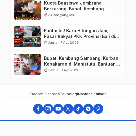
Kuota Beasiswa Jembrana
Berkurang, Bupati Kembang
Siapkan Upaya Penambahan di
calendar_month
23 jam yang lalu
Tahap II
Fantastis! Baru Hitungan Jam,
Pasar Rakyat PKK Provinsi Bali di
Jembrana Raup Omzet Ratusan
calendar_month
Jumat, 7 Agt 2026
Juta
Bupati Kembang Sambangi Korban
Kebakaran di Manistutu, Bantuan
Disalurkan untuk Ringankan Beban
calendar_month
Kamis, 6 Agt 2026
Warga
Daerah
Olahraga
Teknologi
Nasional
Kuliner
suarajembrana.com - TERUJI DAN TERPERCAYA
Support by Abang Izzoel