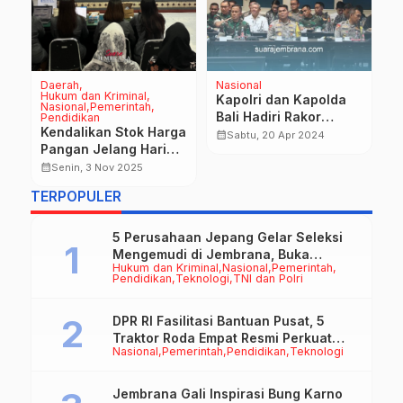
Daerah
Nasional
Na
Hukum dan Kriminal
Kapolri dan Kapolda
D
Nasional
Pemerintah
Bali Hadiri Rakor
T
Pendidikan
Kendalikan Stok Harga
Penyelenggaraan
J
calendar_month
calendar_month
Sabtu, 20 Apr 2024
Pangan Jelang Hari
WWF Ke-10 di Bali
S
Raya, Pemkab
calendar_month
Senin, 3 Nov 2025
Jembrana Gelar HLM
TERPOPULER
TPID
5 Perusahaan Jepang Gelar Seleksi
Mengemudi di Jembrana, Buka
Hukum dan Kriminal
Nasional
Pemerintah
Peluang Kerja bagi Calon PMI
Pendidikan
Teknologi
TNI dan Polri
DPR RI Fasilitasi Bantuan Pusat, 5
Traktor Roda Empat Resmi Perkuat
Nasional
Pemerintah
Pendidikan
Teknologi
Mekanisasi Pertanian Jembrana
Jembrana Gali Inspirasi Bung Karno