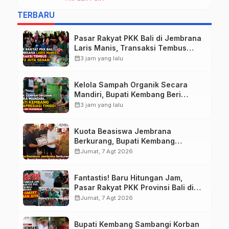
TERBARU
Pasar Rakyat PKK Bali di Jembrana
Laris Manis, Transaksi Tembus
Rp.672 Juta Sehari
calendar_month
3 jam yang lalu
Kelola Sampah Organik Secara
Mandiri, Bupati Kembang Beri
Apresiasi Tinggi Warga Sri
calendar_month
3 jam yang lalu
Mandala
Kuota Beasiswa Jembrana
Berkurang, Bupati Kembang
Siapkan Upaya Penambahan di
calendar_month
Jumat, 7 Agt 2026
Tahap II
Fantastis! Baru Hitungan Jam,
Pasar Rakyat PKK Provinsi Bali di
Jembrana Raup Omzet Ratusan
calendar_month
Jumat, 7 Agt 2026
Juta
Bupati Kembang Sambangi Korban