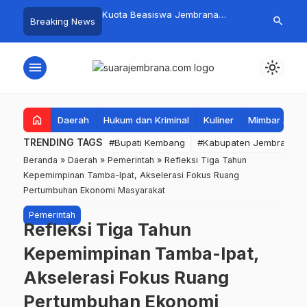
mpah Organik Secara
Kuota Beasiswa Jembrana
Fantastis! B
search
Breaking News
Bupati Kembang Beri
Berkurang, Bupati Kembang
Pasar Rakyat 
Tinggi Warga Sri
Siapkan Upaya Penambahan di
Jembrana Ra
Tahap II
Juta
menu
light_mode
home
Daerah
Hukum dan Kriminal
Kuliner
Mimbar Aga
TRENDING TAGS
#Bupati Kembang
#Kabupaten Jembrana
Beranda
»
Daerah
»
Pemerintah
»
Refleksi Tiga Tahun
Kepemimpinan Tamba-Ipat, Akselerasi Fokus Ruang
Pertumbuhan Ekonomi Masyarakat
Pemerintah
Refleksi Tiga Tahun
Kepemimpinan Tamba-Ipat,
Akselerasi Fokus Ruang
Pertumbuhan Ekonomi