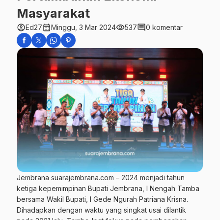
Masyarakat
account_circle
calendar_month
visibility
comment
Ed27
Minggu, 3 Mar 2024
537
0 komentar
Jembrana suarajembrana.com – 2024 menjadi tahun
ketiga kepemimpinan Bupati Jembrana, I Nengah Tamba
bersama Wakil Bupati, I Gede Ngurah Patriana Krisna.
Dihadapkan dengan waktu yang singkat usai dilantik