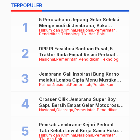
TERPOPULER
5 Perusahaan Jepang Gelar Seleksi
Mengemudi di Jembrana, Buka
Hukum dan Kriminal
Nasional
Pemerintah
Peluang Kerja bagi Calon PMI
Pendidikan
Teknologi
TNI dan Polri
DPR RI Fasilitasi Bantuan Pusat, 5
Traktor Roda Empat Resmi Perkuat
Nasional
Pemerintah
Pendidikan
Teknologi
Mekanisasi Pertanian Jembrana
Jembrana Gali Inspirasi Bung Karno
melalui Lomba Cipta Menu Mustika
Kuliner
Nasional
Pemerintah
Pendidikan
Rasa
Crosser Cilik Jembrana Super Boy
Sapu Bersih Empat Gelar Motocross
Nasional
Olahraga
Pemerintah
Pendidikan
50cc
Pemkab Jembrana–Kejari Perkuat
Tata Kelola Lewat Kerja Sama Hukum
Hukum dan Kriminal
Nasional
Pemerintah
Datun
TNI dan Polri