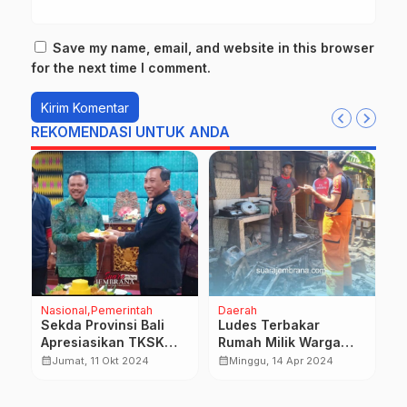
Save my name, email, and website in this browser
for the next time I comment.
REKOMENDASI UNTUK ANDA
Nasional
Pemerintah
Daerah
P
Sekda Provinsi Bali
Ludes Terbakar
B
Apresiasikan TKSK
Rumah Milik Warga
P
Bali di HUT Ke-15
Saat Halal Bihalal
S
calendar_month
calendar_month
calendar_month
Jumat, 11 Okt 2024
Minggu, 14 Apr 2024
Tahun