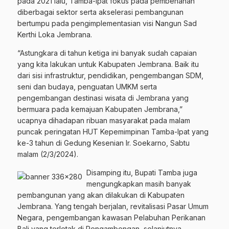
pada 2021 lalu, Tamba-Ipat fokus pada pembenahan
diberbagai sektor serta akselerasi pembangunan
bertumpu pada pengimplementasian visi Nangun Sad
Kerthi Loka Jembrana.
“Astungkara di tahun ketiga ini banyak sudah capaian
yang kita lakukan untuk Kabupaten Jembrana. Baik itu
dari sisi infrastruktur, pendidikan, pengembangan SDM,
seni dan budaya, penguatan UMKM serta
pengembangan destinasi wisata di Jembrana yang
bermuara pada kemajuan Kabupaten Jembrana,”
ucapnya dihadapan ribuan masyarakat pada malam
puncak peringatan HUT Kepemimpinan Tamba-Ipat yang
ke-3 tahun di Gedung Kesenian Ir. Soekarno, Sabtu
malam (2/3/2024).
Disamping itu, Bupati Tamba juga
mengungkapkan masih banyak
pembangunan yang akan dilakukan di Kabupaten
Jembrana. Yang tengah berjalan, revitalisasi Pasar Umum
Negara, pengembangan kawasan Pelabuhan Perikanan
Bali yang terletak di Pengambengan, selanjutnya