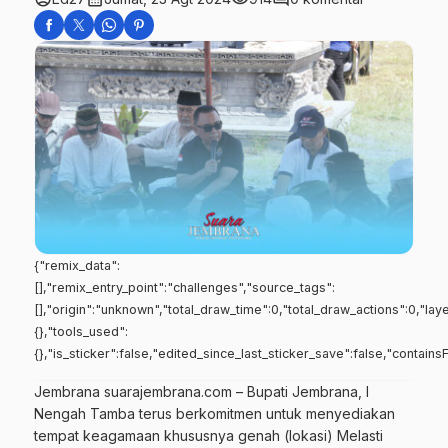
{"remix_data":
[],"remix_entry_point":"challenges","source_tags":
[],"origin":"unknown","total_draw_time":0,"total_draw_actions":0,"la
{},"tools_used":
{},"is_sticker":false,"edited_since_last_sticker_save":false,"contains
Jembrana suarajembrana.com – Bupati Jembrana, I
Nengah Tamba terus berkomitmen untuk menyediakan
tempat keagamaan khususnya genah (lokasi) Melasti