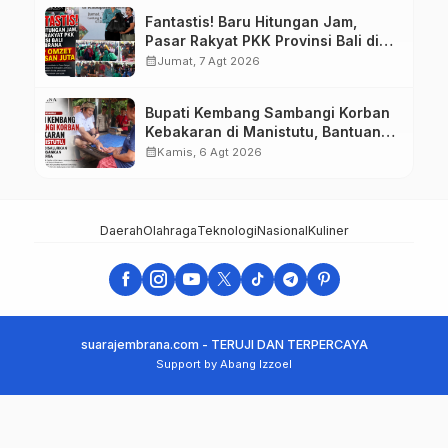
Fantastis! Baru Hitungan Jam,
Pasar Rakyat PKK Provinsi Bali di
Jembrana Raup Omzet Ratusan
calendar_month
Jumat, 7 Agt 2026
Juta
Bupati Kembang Sambangi Korban
Kebakaran di Manistutu, Bantuan
Disalurkan untuk Ringankan Beban
calendar_month
Kamis, 6 Agt 2026
Warga
Daerah
Olahraga
Teknologi
Nasional
Kuliner
suarajembrana.com - TERUJI DAN TERPERCAYA
Support by Abang Izzoel