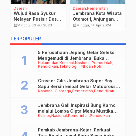
Daerah
Daerah
Pemerintah
P
us
Wujud Rasa Syukur
Jembrana Kota Wisata
D
Nelayan Pesisir Desa
Otomotif, Anjungan
K
Air Kuning
Cerdas Rambut Siwi
M
calendar_month
calendar_month
calendar_month
Minggu, 30 Jul 2023
Minggu, 14 Apr 2024
Selenggarakan Petik
Bakal Miliki Sirkuit
B
Laut
Road Race
S
TERPOPULER
5 Perusahaan Jepang Gelar Seleksi
Mengemudi di Jembrana, Buka
Hukum dan Kriminal
Nasional
Pemerintah
Peluang Kerja bagi Calon PMI
Pendidikan
Teknologi
TNI dan Polri
Crosser Cilik Jembrana Super Boy
Sapu Bersih Empat Gelar Motocross
Nasional
Olahraga
Pemerintah
Pendidikan
50cc
Jembrana Gali Inspirasi Bung Karno
melalui Lomba Cipta Menu Mustika
Kuliner
Nasional
Pemerintah
Pendidikan
Rasa
Pemkab Jembrana–Kejari Perkuat
Tata Kelola Lewat Kerja Sama Hukum