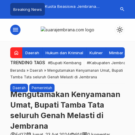
mpah Organik Secara
Kuota Beasiswa Jembrana
Fantastis! B
search
Breaking News
Bupati Kembang Beri
Berkurang, Bupati Kembang
Pasar Rakyat 
Tinggi Warga Sri
Siapkan Upaya Penambahan di
Jembrana Ra
Tahap II
Juta
menu
light_mode
home
Daerah
Hukum dan Kriminal
Kuliner
Mimbar Aga
TRENDING TAGS
#Bupati Kembang
#Kabupaten Jembrana
Beranda
»
Daerah
»
Mengutamakan Kenyamanan Umat, Bupati
Tamba Tata seluruh Genah Melasti di Jembrana
Daerah
Pemerintah
Mengutamakan Kenyamanan
Umat, Bupati Tamba Tata
seluruh Genah Melasti di
Jembrana
account_circle
calendar_month
visibility
comment
Ed27
Jumat, 23 Agt 2024
914
0 komentar