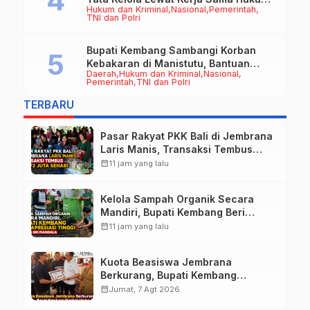
Hukum dan Kriminal
Nasional
Pemerintah
Datun
TNI dan Polri
Bupati Kembang Sambangi Korban
Kebakaran di Manistutu, Bantuan
Daerah
Hukum dan Kriminal
Nasional
Disalurkan untuk Ringankan Beban
Pemerintah
TNI dan Polri
Warga
TERBARU
Pasar Rakyat PKK Bali di Jembrana
Laris Manis, Transaksi Tembus
Rp.672 Juta Sehari
calendar_month
11 jam yang lalu
Kelola Sampah Organik Secara
Mandiri, Bupati Kembang Beri
Apresiasi Tinggi Warga Sri
calendar_month
11 jam yang lalu
Mandala
Kuota Beasiswa Jembrana
Berkurang, Bupati Kembang
Siapkan Upaya Penambahan di
calendar_month
Jumat, 7 Agt 2026
Tahap II