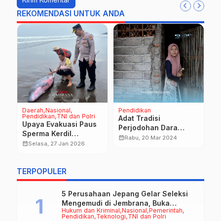
REKOMENDASI UNTUK ANDA
Daerah
Nasional
Pendidikan
D
Pendidikan
TNI dan Polri
P
Adat Tradisi
Upaya Evakuasi Paus
M
Perjodohan Dara
Sperma Kerdil
R
Pingitan di Kampung
calendar_month
Rabu, 20 Mar 2024
Terdampar Lemas di
J
calendar_month
calendar_month
Selasa, 27 Jan 2026
Muslim Loloan
Pantai Tembles
G
K
TERPOPULER
5 Perusahaan Jepang Gelar Seleksi
Mengemudi di Jembrana, Buka
Hukum dan Kriminal
Nasional
Pemerintah
Peluang Kerja bagi Calon PMI
Pendidikan
Teknologi
TNI dan Polri