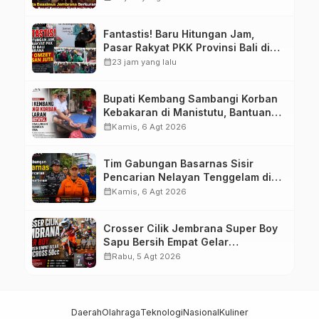
Tahap II
Fantastis! Baru Hitungan Jam,
Pasar Rakyat PKK Provinsi Bali di
Jembrana Raup Omzet Ratusan
calendar_month
23 jam yang lalu
Juta
Bupati Kembang Sambangi Korban
Kebakaran di Manistutu, Bantuan
Disalurkan untuk Ringankan Beban
calendar_month
Kamis, 6 Agt 2026
Warga
Tim Gabungan Basarnas Sisir
Pencarian Nelayan Tenggelam di
Perairan Pantai Pengambengan
calendar_month
Kamis, 6 Agt 2026
Crosser Cilik Jembrana Super Boy
Sapu Bersih Empat Gelar
Motocross 50cc
calendar_month
Rabu, 5 Agt 2026
Daerah
Olahraga
Teknologi
Nasional
Kuliner