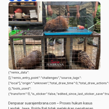
{"remix_data":
[],"remix_entry_point":"challenges","source_tags":
["local"],"origin":"unknown","total_draw_time":0,"total_draw_actions
{},"tools_used":
{"transform":1},"is_sticker":false,"edited_since_last_sticker_save":tr
Denpasar suarajembrana.com – Proses hukum kasus
Landak Jawa, Polda Bali tidak melakukan penahanan.