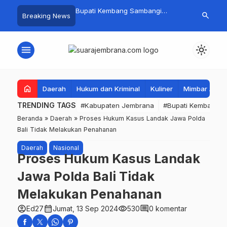
 Baru Hitungan Jam,
Bupati Kembang Sambangi
Tim Gabungan
search
Breaking News
at PKK Provinsi Bali di
Korban Kebakaran di Manistutu,
Pencarian Ne
 Raup Omzet Ratusan
Bantuan Disalurkan untuk
Perairan Pa
Ringankan Beban Warga
menu
light_mode
home
Daerah
Hukum dan Kriminal
Kuliner
Mimbar Aga
TRENDING TAGS
#Kabupaten Jembrana
#Bupati Kembang
Beranda
»
Daerah
»
Proses Hukum Kasus Landak Jawa Polda
Bali Tidak Melakukan Penahanan
Daerah
Nasional
Proses Hukum Kasus Landak
Jawa Polda Bali Tidak
Melakukan Penahanan
account_circle
calendar_month
visibility
comment
Ed27
Jumat, 13 Sep 2024
530
0 komentar