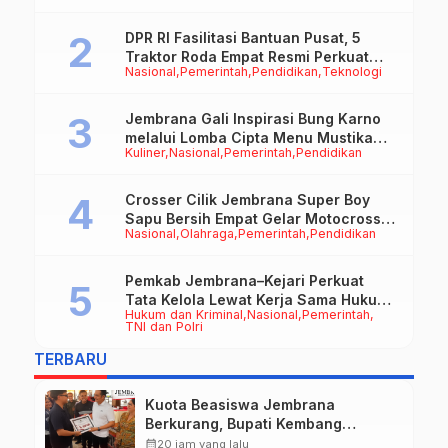
DPR RI Fasilitasi Bantuan Pusat, 5
Traktor Roda Empat Resmi Perkuat
Nasional
Pemerintah
Pendidikan
Teknologi
Mekanisasi Pertanian Jembrana
Jembrana Gali Inspirasi Bung Karno
melalui Lomba Cipta Menu Mustika
Kuliner
Nasional
Pemerintah
Pendidikan
Rasa
Crosser Cilik Jembrana Super Boy
Sapu Bersih Empat Gelar Motocross
Nasional
Olahraga
Pemerintah
Pendidikan
50cc
Pemkab Jembrana–Kejari Perkuat
Tata Kelola Lewat Kerja Sama Hukum
Hukum dan Kriminal
Nasional
Pemerintah
Datun
TNI dan Polri
TERBARU
Kuota Beasiswa Jembrana
Berkurang, Bupati Kembang
Siapkan Upaya Penambahan di
calendar_month
20 jam yang lalu