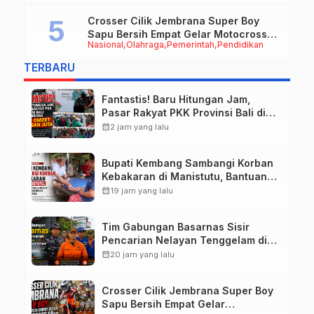
Crosser Cilik Jembrana Super Boy
Sapu Bersih Empat Gelar Motocross
Nasional
Olahraga
Pemerintah
Pendidikan
50cc
TERBARU
Fantastis! Baru Hitungan Jam,
Pasar Rakyat PKK Provinsi Bali di
Jembrana Raup Omzet Ratusan
calendar_month
2 jam yang lalu
Juta
Bupati Kembang Sambangi Korban
Kebakaran di Manistutu, Bantuan
Disalurkan untuk Ringankan Beban
calendar_month
19 jam yang lalu
Warga
Tim Gabungan Basarnas Sisir
Pencarian Nelayan Tenggelam di
Perairan Pantai Pengambengan
calendar_month
20 jam yang lalu
Crosser Cilik Jembrana Super Boy
Sapu Bersih Empat Gelar