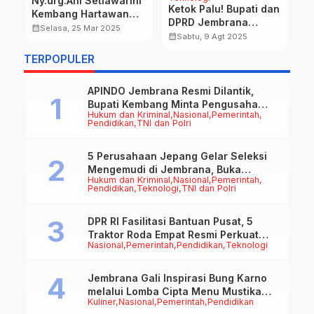
Ny.drg.Ani Setiawarini
S
Ketok Palu! Bupati dan
an
Kembang Hartawan
C
calendar_month
DPRD Jembrana
Dikukuhkan Ketua TP
calendar_month
Selasa, 25 Mar 2025
P
Sepakat Rampingkan
calendar_month
Sabtu, 9 Agt 2025
PKK Kabupaten
16 Dinas Menjadi 13
Jembrana
TERPOPULER
APINDO Jembrana Resmi Dilantik,
Bupati Kembang Minta Pengusaha
Hukum dan Kriminal
Nasional
Pemerintah
Jadi Motor Penggerak Ekonomi
Pendidikan
TNI dan Polri
5 Perusahaan Jepang Gelar Seleksi
Mengemudi di Jembrana, Buka
Hukum dan Kriminal
Nasional
Pemerintah
Peluang Kerja bagi Calon PMI
Pendidikan
Teknologi
TNI dan Polri
DPR RI Fasilitasi Bantuan Pusat, 5
Traktor Roda Empat Resmi Perkuat
Nasional
Pemerintah
Pendidikan
Teknologi
Mekanisasi Pertanian Jembrana
Jembrana Gali Inspirasi Bung Karno
melalui Lomba Cipta Menu Mustika
Kuliner
Nasional
Pemerintah
Pendidikan
Rasa