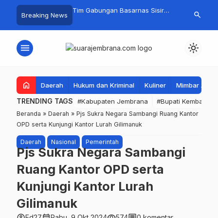
embang Sambangi
Tim Gabungan Basarnas Sisir
Crosser Cili
search
Breaking News
bakaran di Manistutu,
Pencarian Nelayan Tenggelam di
Boy Sapu Ber
isalurkan untuk
Perairan Pantai Pengambengan
Motocross 5
n Beban Warga
menu
light_mode
home
Daerah
Hukum dan Kriminal
Kuliner
Mimbar Aga
TRENDING TAGS
#Kabupaten Jembrana
#Bupati Kembang
Beranda
»
Daerah
»
Pjs Sukra Negara Sambangi Ruang Kantor
OPD serta Kunjungi Kantor Lurah Gilimanuk
Daerah
Nasional
Pemerintah
Pjs Sukra Negara Sambangi
Ruang Kantor OPD serta
Kunjungi Kantor Lurah
Gilimanuk
account_circle
calendar_month
visibility
comment
Ed27
Rabu, 9 Okt 2024
574
0 komentar