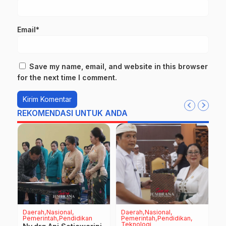
Email*
Save my name, email, and website in this browser
for the next time I comment.
REKOMENDASI UNTUK ANDA
Daerah
Nasional
Daerah
Nasional
P
Pemerintah
Pendidikan
Pemerintah
Pendidikan
B
Teknologi