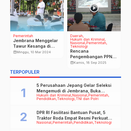
a
Pemerintah
Daerah
D
Hukum dan Kriminal
P
Jembrana Menggelar
Nasional
Pemerintah
TN
Tawur Kesanga di
Teknologi
G
ti
Rencana
Catus Pata Simpang
calendar_month
Minggu, 10 Mar 2024
M
Pengembangan PPN
Sudirman
W
calendar_month
Pengambengan
calendar_month
Kamis, 18 Sep 2025
P
Melalui Proyek IFP-IFM
S
TERPOPULER
Phase-I Leder IsDB
5 Perusahaan Jepang Gelar Seleksi
Mengemudi di Jembrana, Buka
Hukum dan Kriminal
Nasional
Pemerintah
Peluang Kerja bagi Calon PMI
Pendidikan
Teknologi
TNI dan Polri
DPR RI Fasilitasi Bantuan Pusat, 5
Traktor Roda Empat Resmi Perkuat
Nasional
Pemerintah
Pendidikan
Teknologi
Mekanisasi Pertanian Jembrana