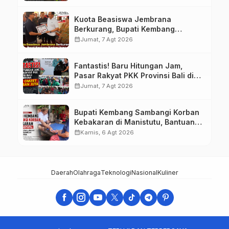
Mandala
Kuota Beasiswa Jembrana
Berkurang, Bupati Kembang
Siapkan Upaya Penambahan di
calendar_month
Jumat, 7 Agt 2026
Tahap II
Fantastis! Baru Hitungan Jam,
Pasar Rakyat PKK Provinsi Bali di
Jembrana Raup Omzet Ratusan
calendar_month
Jumat, 7 Agt 2026
Juta
Bupati Kembang Sambangi Korban
Kebakaran di Manistutu, Bantuan
Disalurkan untuk Ringankan Beban
calendar_month
Kamis, 6 Agt 2026
Warga
Daerah
Olahraga
Teknologi
Nasional
Kuliner