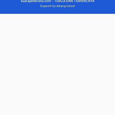
suarajembrana.com - TERUJI DAN TERPERCAYA
Support by Abang Izzoel