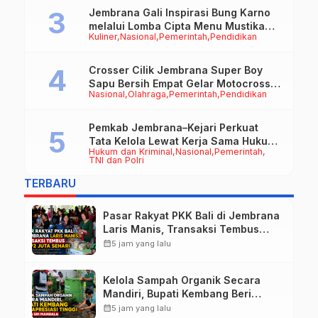
Jembrana Gali Inspirasi Bung Karno
melalui Lomba Cipta Menu Mustika
Kuliner
Nasional
Pemerintah
Pendidikan
Rasa
Crosser Cilik Jembrana Super Boy
Sapu Bersih Empat Gelar Motocross
Nasional
Olahraga
Pemerintah
Pendidikan
50cc
Pemkab Jembrana–Kejari Perkuat
Tata Kelola Lewat Kerja Sama Hukum
Hukum dan Kriminal
Nasional
Pemerintah
Datun
TNI dan Polri
TERBARU
Pasar Rakyat PKK Bali di Jembrana
Laris Manis, Transaksi Tembus
Rp.672 Juta Sehari
calendar_month
5 jam yang lalu
Kelola Sampah Organik Secara
Mandiri, Bupati Kembang Beri
Apresiasi Tinggi Warga Sri
calendar_month
5 jam yang lalu