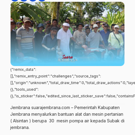
{"remix_data":
[],"remix_entry_point":"challenges","source_tags":
[],"origin":"unknown","total_draw_time":0,"total_draw_actions":0,"la
{},"tools_used":
{},"is_sticker":false,"edited_since_last_sticker_save":false,"contains
Jembrana suarajembrana.com – Pemerintah Kabupaten
Jembrana menyalurkan bantuan alat dan mesin pertanian
( Alsintan ) berupa 30 mesin pompa air kepada Subak di
jembrana.