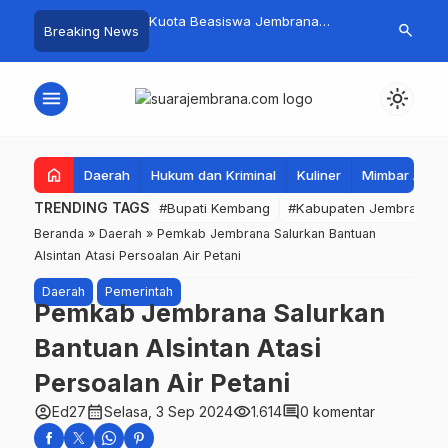
mpah Organik Secara
Kuota Beasiswa Jembrana
Fantastis! B
search
Breaking News
Bupati Kembang Beri
Berkurang, Bupati Kembang
Pasar Rakyat 
Tinggi Warga Sri
Siapkan Upaya Penambahan di
Jembrana Ra
Tahap II
Juta
menu
light_mode
home
Daerah
Hukum dan Kriminal
Kuliner
Mimbar Aga
TRENDING TAGS
#Bupati Kembang
#Kabupaten Jembrana
Beranda
»
Daerah
»
Pemkab Jembrana Salurkan Bantuan
Alsintan Atasi Persoalan Air Petani
Daerah
Pemerintah
Pemkab Jembrana Salurkan
Bantuan Alsintan Atasi
Persoalan Air Petani
account_circle
calendar_month
visibility
comment
Ed27
Selasa, 3 Sep 2024
1.614
0 komentar