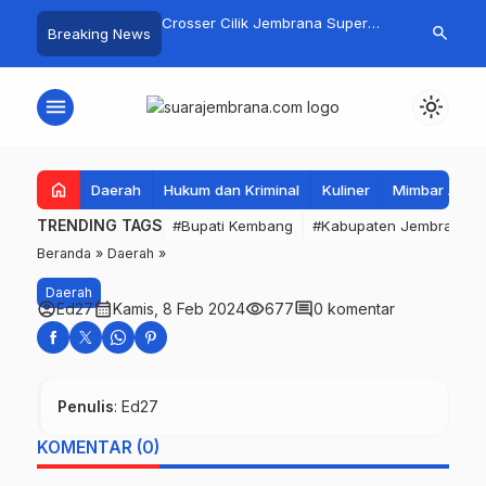
gan Basarnas Sisir
Crosser Cilik Jembrana Super
Jembrana Gal
search
Breaking News
 Nelayan Tenggelam di
Boy Sapu Bersih Empat Gelar
Karno melalu
Pantai Pengambengan
Motocross 50cc
Mustika Rasa
menu
light_mode
home
Daerah
Hukum dan Kriminal
Kuliner
Mimbar Aga
TRENDING TAGS
#Bupati Kembang
#Kabupaten Jembrana
Beranda
»
Daerah
»
Daerah
account_circle
calendar_month
visibility
comment
Ed27
Kamis, 8 Feb 2024
677
0 komentar
Penulis
: Ed27
KOMENTAR (0)