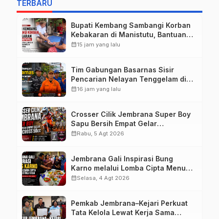
TERBARU
Bupati Kembang Sambangi Korban
Kebakaran di Manistutu, Bantuan
Disalurkan untuk Ringankan Beban
calendar_month
15 jam yang lalu
Warga
Tim Gabungan Basarnas Sisir
Pencarian Nelayan Tenggelam di
Perairan Pantai Pengambengan
calendar_month
16 jam yang lalu
Crosser Cilik Jembrana Super Boy
Sapu Bersih Empat Gelar
Motocross 50cc
calendar_month
Rabu, 5 Agt 2026
Jembrana Gali Inspirasi Bung
Karno melalui Lomba Cipta Menu
Mustika Rasa
calendar_month
Selasa, 4 Agt 2026
Pemkab Jembrana–Kejari Perkuat
Tata Kelola Lewat Kerja Sama