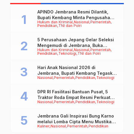
APINDO Jembrana Resmi Dilantik,
Bupati Kembang Minta Pengusaha
Hukum dan Kriminal
Nasional
Pemerintah
Jadi Motor Penggerak Ekonomi
Pendidikan
TNI dan Polri
5 Perusahaan Jepang Gelar Seleksi
Mengemudi di Jembrana, Buka
Hukum dan Kriminal
Nasional
Pemerintah
Peluang Kerja bagi Calon PMI
Pendidikan
Teknologi
TNI dan Polri
Hari Anak Nasional 2026 di
Jembrana, Bupati Kembang Tegaskan
Nasional
Pemerintah
Pendidikan
Teknologi
Pentingnya Karakter dan Budaya di
Era Teknologi
DPR RI Fasilitasi Bantuan Pusat, 5
Traktor Roda Empat Resmi Perkuat
Nasional
Pemerintah
Pendidikan
Teknologi
Mekanisasi Pertanian Jembrana
Jembrana Gali Inspirasi Bung Karno
melalui Lomba Cipta Menu Mustika
Kuliner
Nasional
Pemerintah
Pendidikan
Rasa