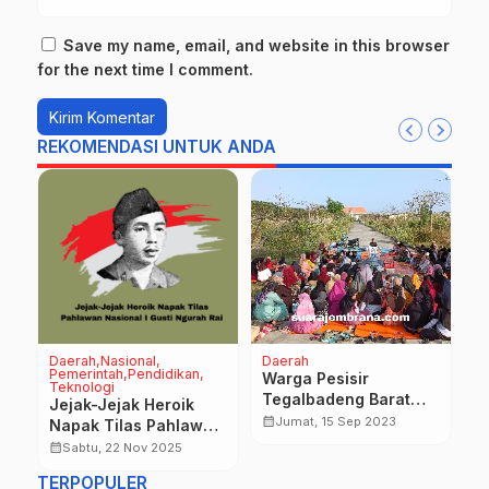
Save my name, email, and website in this browser
for the next time I comment.
REKOMENDASI UNTUK ANDA
Daerah
Nasional
Daerah
Na
Pemerintah
Pendidikan
an
Warga Pesisir
E
Teknologi
Tegalbadeng Barat
A
Jejak-Jejak Heroik
e
Lakukan Ritual Safar
R
calendar_month
calendar_month
Jumat, 15 Sep 2023
Napak Tilas Pahlawan
Ditepian Pantai
P
Nasional I Gusti
calendar_month
Sabtu, 22 Nov 2025
Ngurah Rai
TERPOPULER