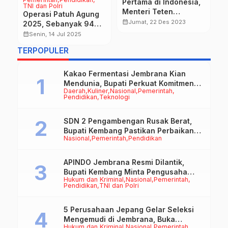
Pertama di Indonesia,
TNI dan Polri
P
Menteri Teten
Operasi Patuh Agung
l,
K
Masduki Resmikan RPB
calendar_month
Jumat, 22 Des 2023
2025, Sebanyak 94
K
calendar_month
Komoditas Kakao
Personel Gabungan
calendar_month
Senin, 14 Jul 2025
P
Jembrana
Dikerahkan
L
TERPOPULER
d
Kakao Fermentasi Jembrana Kian
Mendunia, Bupati Perkuat Komitmen
Daerah
Kuliner
Nasional
Pemerintah
pada Standar Mutu dan Keberlanjutan
Pendidikan
Teknologi
SDN 2 Pengambengan Rusak Berat,
Bupati Kembang Pastikan Perbaikan
Nasional
Pemerintah
Pendidikan
Jadi Prioritas
APINDO Jembrana Resmi Dilantik,
Bupati Kembang Minta Pengusaha
Hukum dan Kriminal
Nasional
Pemerintah
Jadi Motor Penggerak Ekonomi
Pendidikan
TNI dan Polri
5 Perusahaan Jepang Gelar Seleksi
Mengemudi di Jembrana, Buka
Hukum dan Kriminal
Nasional
Pemerintah