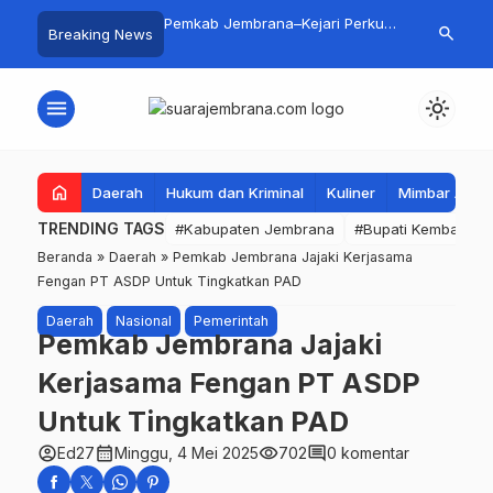
Gali Inspirasi Bung
Pemkab Jembrana–Kejari Perkuat
5 Perusahaa
search
Breaking News
alui Lomba Cipta Menu
Tata Kelola Lewat Kerja Sama
Seleksi Meng
asa
Hukum Datun
Buka Peluang
PMI
menu
light_mode
home
Daerah
Hukum dan Kriminal
Kuliner
Mimbar Aga
TRENDING TAGS
#Kabupaten Jembrana
#Bupati Kembang
Beranda
»
Daerah
»
Pemkab Jembrana Jajaki Kerjasama
Fengan PT ASDP Untuk Tingkatkan PAD
Daerah
Nasional
Pemerintah
Pemkab Jembrana Jajaki
Kerjasama Fengan PT ASDP
Untuk Tingkatkan PAD
account_circle
calendar_month
visibility
comment
Ed27
Minggu, 4 Mei 2025
702
0 komentar