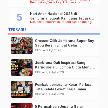
Peluang Kerja bagi Calon PMI
Pendidikan
Teknologi
TNI dan Polri
Hari Anak Nasional 2026 di
Jembrana, Bupati Kembang Tegaskan
Nasional
Pemerintah
Pendidikan
Teknologi
Pentingnya Karakter dan Budaya di
Era Teknologi
TERBARU
Crosser Cilik Jembrana Super Boy
Sapu Bersih Empat Gelar
Motocross 50cc
calendar_month
Rabu, 5 Agt 2026
Jembrana Gali Inspirasi Bung
Karno melalui Lomba Cipta Menu
Mustika Rasa
calendar_month
Selasa, 4 Agt 2026
Pemkab Jembrana–Kejari Perkuat
Tata Kelola Lewat Kerja Sama
Hukum Datun
calendar_month
Selasa, 4 Agt 2026
5 Perusahaan Jepang Gelar