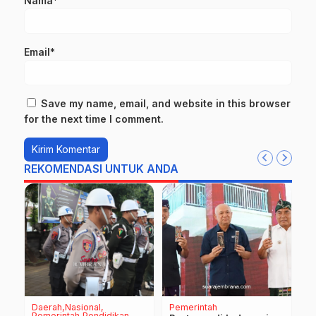
Nama*
Email*
Save my name, email, and website in this browser
for the next time I comment.
REKOMENDASI UNTUK ANDA
Daerah
Nasional
Pemerintah
D
Pemerintah
Pendidikan
P