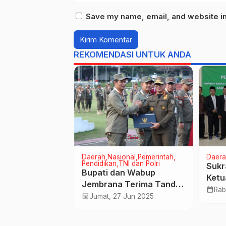
Save my name, email, and website in 
REKOMENDASI UNTUK ANDA
Daerah
Nasional
Pemerintah
Daera
Pendidikan
TNI dan Polri
in Setalam
Sukr
Bupati dan Wabup
ambut Bayi dan
Ketu
Jembrana Terima Tanda
im di Jembrana
Peri
calendar_month
 Sep 2023
Rab
Alumni Kehormatan Usai
calendar_month
Jumat, 27 Jun 2025
202
Retret, Motivasi Untuk
Mengabdi dan Melayani