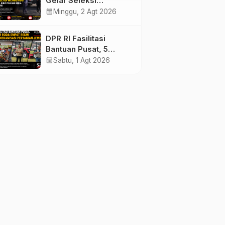
Gelar Seleksi
Mengemudi di
calendar_month
Minggu, 2 Agt 2026
Jembrana, Buka
Peluang Kerja bagi
DPR RI Fasilitasi
Calon PMI
Bantuan Pusat, 5
Traktor Roda Empat
calendar_month
Sabtu, 1 Agt 2026
Resmi Perkuat
Mekanisasi Pertanian
Jembrana