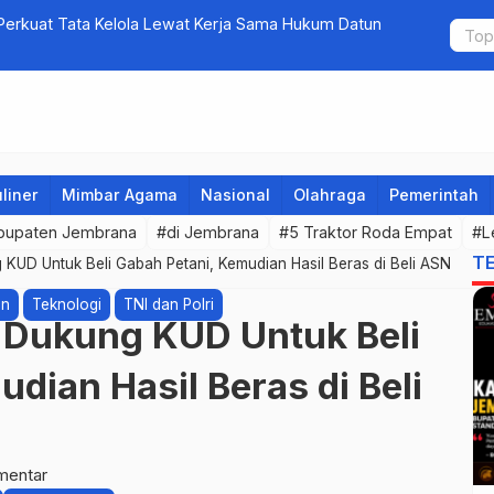
erkuat Tata Kelola Lewat Kerja Sama Hukum Datun
5 Perusaha
bagi Calon 
liner
Mimbar Agama
Nasional
Olahraga
Pemerintah
bupaten Jembrana
#di Jembrana
#5 Traktor Roda Empat
#L
T
UD Untuk Beli Gabah Petani, Kemudian Hasil Beras di Beli ASN
an
Teknologi
TNI dan Polri
Dukung KUD Untuk Beli
dian Hasil Beras di Beli
mentar