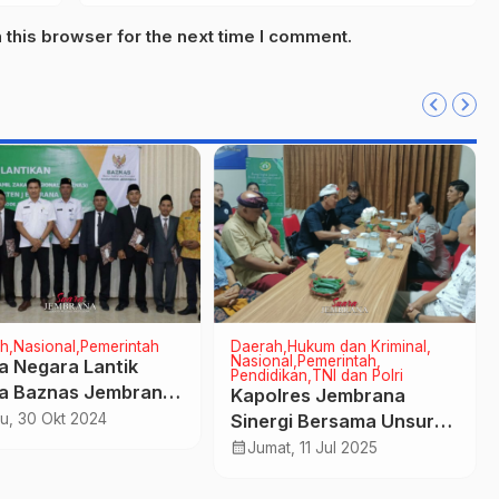
this browser for the next time I comment.
h
Nasional
Pemerintah
Daerah
Hukum dan Kriminal
Nasional
Pemerintah
a Negara Lantik
Pendidikan
TNI dan Polri
a Baznas Jembrana
Kapolres Jembrana
ode Tahun 2024-
u, 30 Okt 2024
Sinergi Bersama Unsur
9
Adat Menjaga Stabilitas
calendar_month
Jumat, 11 Jul 2025
Keamanan dan
Ketertiban