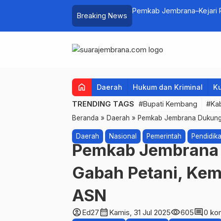
lui Lomba Cipta Menu Mustika Rasa
Pemkab Jembrana–Kejari P
Breaking News
home
Daerah
Hukum dan Kriminal
Ku
TRENDING TAGS
#Bupati Kembang
#Ka
Beranda
»
Daerah
»
Pemkab Jembrana Dukung K
Daerah
Nasional
Pemerintah
Pendidik
Pemkab Jembrana 
Gabah Petani, Kemu
ASN
account_circle
calendar_month
visibility
comment
Ed27
Kamis, 31 Jul 2025
605
0 ko