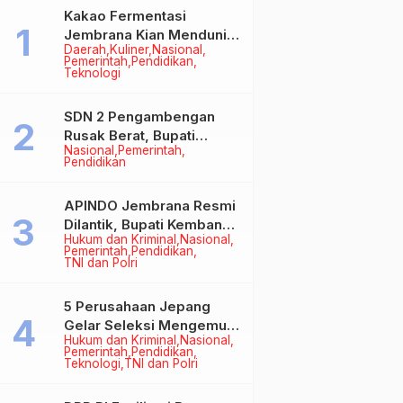
Kakao Fermentasi
Jembrana Kian Mendunia,
Daerah
Kuliner
Nasional
Bupati Perkuat Komitmen
Pemerintah
Pendidikan
pada Standar Mutu dan
Teknologi
Keberlanjutan
SDN 2 Pengambengan
Rusak Berat, Bupati
Nasional
Pemerintah
Kembang Pastikan
Pendidikan
Perbaikan Jadi Prioritas
APINDO Jembrana Resmi
Dilantik, Bupati Kembang
Hukum dan Kriminal
Nasional
Minta Pengusaha Jadi
Pemerintah
Pendidikan
Motor Penggerak
TNI dan Polri
Ekonomi
5 Perusahaan Jepang
Gelar Seleksi Mengemudi
Hukum dan Kriminal
Nasional
di Jembrana, Buka
Pemerintah
Pendidikan
Peluang Kerja bagi Calon
Teknologi
TNI dan Polri
PMI