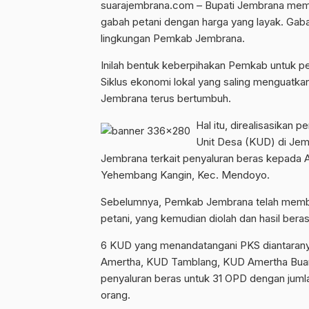
suarajembrana.com – Bupati Jembrana mem
gabah petani dengan harga yang layak. Gabah
lingkungan Pemkab Jembrana.
Inilah bentuk keberpihakan Pemkab untuk peta
Siklus ekonomi lokal yang saling menguatka
Jembrana terus bertumbuh.
Hal itu, direalisasikan
Unit Desa (KUD) di Je
Jembrana terkait penyaluran beras kepada 
Yehembang Kangin, Kec. Mendoyo.
Sebelumnya, Pemkab Jembrana telah membe
petani, yang kemudian diolah dan hasil be
6 KUD yang menandatangani PKS diantaran
Amertha, KUD Tamblang, KUD Amertha Buan
penyaluran beras untuk 31 OPD dengan ju
orang.