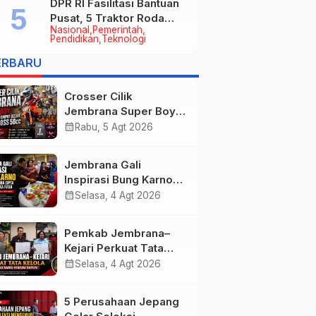
DPR RI Fasilitasi Bantuan
Pusat, 5 Traktor Roda
Nasional
Pemerintah
Empat Resmi Perkuat
Pendidikan
Teknologi
Mekanisasi Pertanian
ERBARU
Jembrana
Crosser Cilik
Jembrana Super Boy
Sapu Bersih Empat
calendar_month
Rabu, 5 Agt 2026
Gelar Motocross 50cc
Jembrana Gali
Inspirasi Bung Karno
melalui Lomba Cipta
calendar_month
Selasa, 4 Agt 2026
Menu Mustika Rasa
Pemkab Jembrana–
Kejari Perkuat Tata
Kelola Lewat Kerja
calendar_month
Selasa, 4 Agt 2026
Sama Hukum Datun
5 Perusahaan Jepang