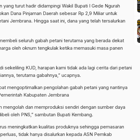
yang turut hadir didampingi Wakil Bupati I Gede Ngurah
pkan Dana Pinjaman Daerah sebesar Rp 2,9 Miliar untuk
i Jembrana. Hingga saat ini, dana yang telah tersalurkan
embeli seluruh gabah petani terutama yang berada dekat
harga oleh oknum tengkulak ketika memasuki masa panen
 sekeliling KUD, harapan kami tidak ada lagi cerita dari petani
niannya, terutama gabahnya,” ucapnya.
apat mengoptimalkan pengolahan gabah petani yang nantinya
 Pemerintah Kabupaten Jembrana
kan mengolah dan memproduksi sendiri dengan sumber daya
 dibeli oleh PNS,” sambutan Bupati Kembang.
rus meningkatkan kualitas produknya sehingga pemasaran
 diperluas, tidak hanya disalurkan kepada ASN Pemkab