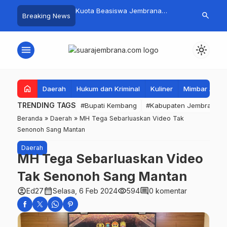
mpah Organik Secara
Kuota Beasiswa Jembrana
Fantastis! B
search
Breaking News
Bupati Kembang Beri
Berkurang, Bupati Kembang
Pasar Rakyat 
Tinggi Warga Sri
Siapkan Upaya Penambahan di
Jembrana Ra
Tahap II
Juta
menu
light_mode
home
Daerah
Hukum dan Kriminal
Kuliner
Mimbar Aga
TRENDING TAGS
#Bupati Kembang
#Kabupaten Jembrana
Beranda
»
Daerah
»
MH Tega Sebarluaskan Video Tak
Senonoh Sang Mantan
Daerah
MH Tega Sebarluaskan Video
Tak Senonoh Sang Mantan
account_circle
calendar_month
visibility
comment
Ed27
Selasa, 6 Feb 2024
594
0 komentar