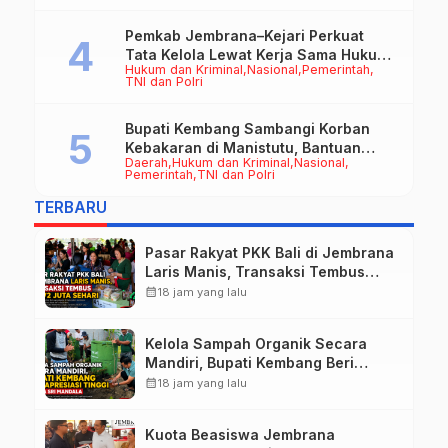
Pemkab Jembrana–Kejari Perkuat
Tata Kelola Lewat Kerja Sama Hukum
Hukum dan Kriminal
Nasional
Pemerintah
Datun
TNI dan Polri
Bupati Kembang Sambangi Korban
Kebakaran di Manistutu, Bantuan
Daerah
Hukum dan Kriminal
Nasional
Disalurkan untuk Ringankan Beban
Pemerintah
TNI dan Polri
Warga
TERBARU
Pasar Rakyat PKK Bali di Jembrana
Laris Manis, Transaksi Tembus
Rp.672 Juta Sehari
calendar_month
18 jam yang lalu
Kelola Sampah Organik Secara
Mandiri, Bupati Kembang Beri
Apresiasi Tinggi Warga Sri
calendar_month
18 jam yang lalu
Mandala
Kuota Beasiswa Jembrana