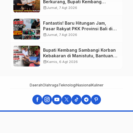
Berkurang, Bupati Kembang
Siapkan Upaya Penambahan di
calendar_month
Jumat, 7 Agt 2026
Tahap II
Fantastis! Baru Hitungan Jam,
Pasar Rakyat PKK Provinsi Bali di
Jembrana Raup Omzet Ratusan
calendar_month
Jumat, 7 Agt 2026
Juta
Bupati Kembang Sambangi Korban
Kebakaran di Manistutu, Bantuan
Disalurkan untuk Ringankan Beban
calendar_month
Kamis, 6 Agt 2026
Warga
Daerah
Olahraga
Teknologi
Nasional
Kuliner
suarajembrana.com - TERUJI DAN TERPERCAYA
Support by Abang Izzoel