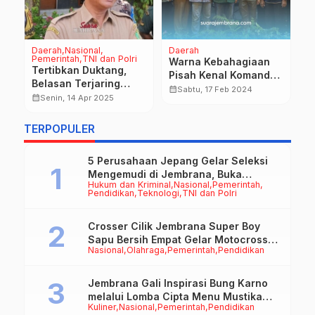
Daerah
Nasional
Daerah
Na
Pemerintah
TNI dan Polri
Warna Kebahagiaan
T
Tertibkan Duktang,
Pisah Kenal Komandan
A
n
Belasan Terjaring
Kodim 1617 Jembrana
M
calendar_month
calendar_month
Sabtu, 17 Feb 2024
i
Administrasi
calendar_month
Senin, 14 Apr 2025
F
Kependudukan di
r
Kecamatan Mendoyo
TERPOPULER
5 Perusahaan Jepang Gelar Seleksi
Mengemudi di Jembrana, Buka
Hukum dan Kriminal
Nasional
Pemerintah
Peluang Kerja bagi Calon PMI
Pendidikan
Teknologi
TNI dan Polri
Crosser Cilik Jembrana Super Boy
Sapu Bersih Empat Gelar Motocross
Nasional
Olahraga
Pemerintah
Pendidikan
50cc
Jembrana Gali Inspirasi Bung Karno
melalui Lomba Cipta Menu Mustika
Kuliner
Nasional
Pemerintah
Pendidikan
Rasa