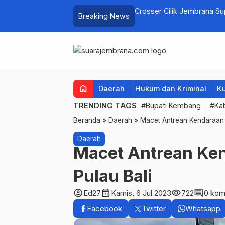
elayan Tenggelam di Perairan Pantai
Crosser Cilik Jembrana S
Breaking News
home
Daerah
Hukum dan Kriminal
Ku
TRENDING TAGS
#Bupati Kembang
#Ka
Beranda
»
Daerah
»
Macet Antrean Kendaraan 
Daerah
Macet Antrean Ke
Pulau Bali
account_circle
calendar_month
visibility
comment
Ed27
Kamis, 6 Jul 2023
722
0 kom
Facebook
Twitter
Whatsapp