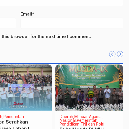
Email*
this browser for the next time I comment.
h
Pemerintah
Daerah
Mimbar Agama
Nasional
Pemerintah
a Serahkan
Pendidikan
TNI dan Polri
iswa Tahap I