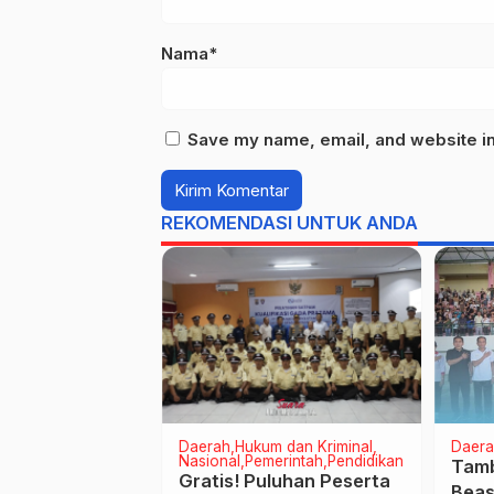
Nama*
Save my name, email, and website in 
REKOMENDASI UNTUK ANDA
erintah
Daerah
Hukum dan Kriminal
Daera
eknologi
Nasional
Pemerintah
Pendidikan
Tamb
embrana
Gratis! Puluhan Peserta
Beas