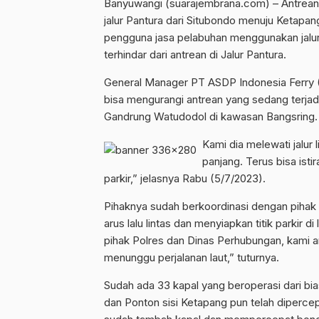
Banyuwangi (suarajembrana.com) – Antrean m
jalur Pantura dari Situbondo menuju Ketapan
pengguna jasa pelabuhan menggunakan jalur 
terhindar dari antrean di Jalur Pantura.
General Manager PT ASDP Indonesia Ferry 
bisa mengurangi antrean yang sedang terjadi
Gandrung Watudodol di kawasan Bangsring.
Kami dia melewati jalur 
panjang.
Terus bisa isti
parkir,” jelasnya Rabu (5/7/2023).
Pihaknya sudah berkoordinasi dengan pihak
arus lalu lintas dan menyiapkan titik parkir d
pihak Polres dan Dinas Perhubungan, kami ar
menunggu perjalanan laut,” tuturnya.
Sudah ada 33 kapal yang beroperasi dari bia
dan Ponton sisi Ketapang pun telah dipercep