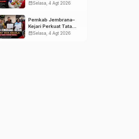
melalui Lomba Cipta
calendar_month
Selasa, 4 Agt 2026
Menu Mustika Rasa
Pemkab Jembrana–
Kejari Perkuat Tata
Kelola Lewat Kerja
calendar_month
Selasa, 4 Agt 2026
Sama Hukum Datun