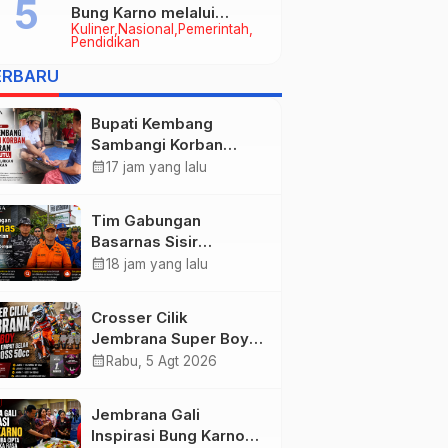
Bung Karno melalui
Kuliner
Nasional
Pemerintah
Lomba Cipta Menu
Pendidikan
Mustika Rasa
ERBARU
Bupati Kembang
Sambangi Korban
Kebakaran di
calendar_month
17 jam yang lalu
Manistutu, Bantuan
Disalurkan untuk
Tim Gabungan
Ringankan Beban
Basarnas Sisir
Warga
Pencarian Nelayan
calendar_month
18 jam yang lalu
Tenggelam di Perairan
Pantai Pengambengan
Crosser Cilik
Jembrana Super Boy
Sapu Bersih Empat
calendar_month
Rabu, 5 Agt 2026
Gelar Motocross 50cc
Jembrana Gali
Inspirasi Bung Karno