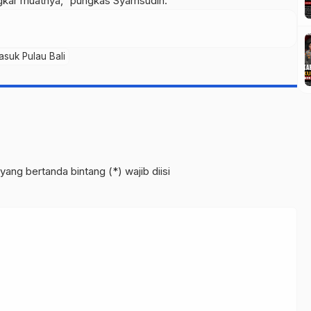
kar muatnya,” pungkas Syamsudin.
suk Pulau Bali
yang bertanda bintang (*) wajib diisi