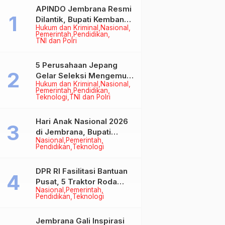
APINDO Jembrana Resmi
Dilantik, Bupati Kembang
Hukum dan Kriminal
Nasional
Minta Pengusaha Jadi
Pemerintah
Pendidikan
Motor Penggerak
TNI dan Polri
Ekonomi
5 Perusahaan Jepang
Gelar Seleksi Mengemudi
Hukum dan Kriminal
Nasional
di Jembrana, Buka
Pemerintah
Pendidikan
Peluang Kerja bagi Calon
Teknologi
TNI dan Polri
PMI
Hari Anak Nasional 2026
di Jembrana, Bupati
Nasional
Pemerintah
Kembang Tegaskan
Pendidikan
Teknologi
Pentingnya Karakter dan
Budaya di Era Teknologi
DPR RI Fasilitasi Bantuan
Pusat, 5 Traktor Roda
Nasional
Pemerintah
Empat Resmi Perkuat
Pendidikan
Teknologi
Mekanisasi Pertanian
Jembrana
Jembrana Gali Inspirasi