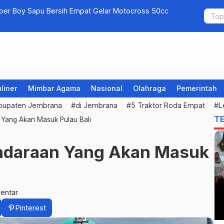
uper Boy Sapu Bersih Empat Gelar Motocross 50cc
Jembrana G
liner
Mimbar Agama
Nasional
Olahraga
Pemerintah
bupaten Jembrana
#di Jembrana
#5 Traktor Roda Empat
#L
T
Yang Akan Masuk Pulau Bali
ndaraan Yang Akan Masuk
entar
Pinterest