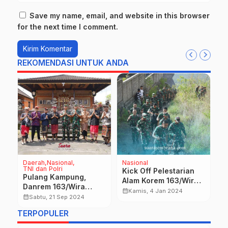
Save my name, email, and website in this browser
for the next time I comment.
REKOMENDASI UNTUK ANDA
Daerah
Nasional
Nasional
D
TNI dan Polri
P
Kick Off Pelestarian
Pulang Kampung,
P
mi
Alam Korem 163/Wira
Danrem 163/Wira
G
Satya Tanam Pohon
calendar_month
Kamis, 4 Jan 2024
Satya Bersilaturahmi
l
calendar_month
calendar_month
Sabtu, 21 Sep 2024
dan Bersihkan
dengan Tokoh Puri
P
Lingkungan
TERPOPULER
Kilian Bangli