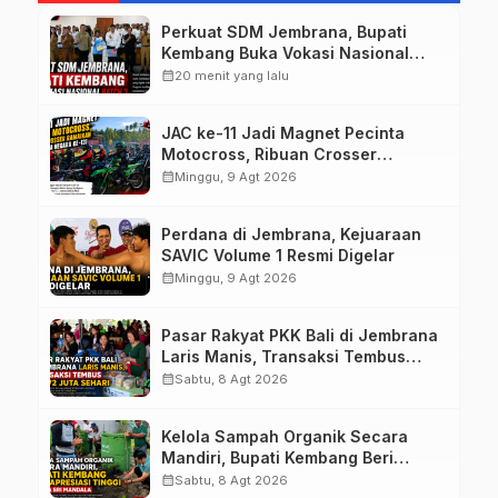
Perkuat SDM Jembrana, Bupati
Kembang Buka Vokasi Nasional
Batch 3
calendar_month
20 menit yang lalu
JAC ke-11 Jadi Magnet Pecinta
Motocross, Ribuan Crosser
Ramaikan HUT Kota Negara ke-131
calendar_month
Minggu, 9 Agt 2026
Perdana di Jembrana, Kejuaraan
SAVIC Volume 1 Resmi Digelar
calendar_month
Minggu, 9 Agt 2026
Pasar Rakyat PKK Bali di Jembrana
Laris Manis, Transaksi Tembus
Rp.672 Juta Sehari
calendar_month
Sabtu, 8 Agt 2026
Kelola Sampah Organik Secara
Mandiri, Bupati Kembang Beri
Apresiasi Tinggi Warga Sri
calendar_month
Sabtu, 8 Agt 2026