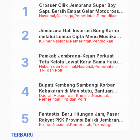
Crosser Cilik Jembrana Super Boy
Sapu Bersih Empat Gelar Motocross
Nasional
Olahraga
Pemerintah
Pendidikan
50cc
Jembrana Gali Inspirasi Bung Karno
melalui Lomba Cipta Menu Mustika
Kuliner
Nasional
Pemerintah
Pendidikan
Rasa
Pemkab Jembrana–Kejari Perkuat
Tata Kelola Lewat Kerja Sama Hukum
Hukum dan Kriminal
Nasional
Pemerintah
Datun
TNI dan Polri
Bupati Kembang Sambangi Korban
Kebakaran di Manistutu, Bantuan
Daerah
Hukum dan Kriminal
Nasional
Disalurkan untuk Ringankan Beban
Pemerintah
TNI dan Polri
Warga
Fantastis! Baru Hitungan Jam, Pasar
Rakyat PKK Provinsi Bali di Jembrana
Kuliner
Nasional
Pemerintah
Teknologi
Raup Omzet Ratusan Juta
TERBARU