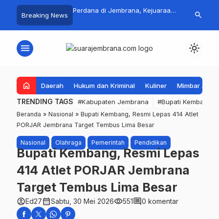
 Jadi Magnet Pecinta
Perdana di Jembrana, Kejuaraan
Pasar Rakyat 
search
Breaking News
, Ribuan Crosser
SAVIC Volume 1 Resmi Digelar
Jembrana Lar
HUT Kota Negara ke-
Tembus Rp.67
menu
light_mode
home
Daerah
Hukum dan Kriminal
Kuliner
Mimbar Aga
TRENDING TAGS
#Kabupaten Jembrana
#Bupati Kembang
Beranda
»
Nasional
»
Bupati Kembang, Resmi Lepas 414 Atlet
PORJAR Jembrana Target Tembus Lima Besar
Nasional
Olahraga
Pemerintah
Pendidikan
Bupati Kembang, Resmi Lepas
414 Atlet PORJAR Jembrana
Target Tembus Lima Besar
account_circle
calendar_month
visibility
comment
Ed27
Sabtu, 30 Mei 2026
551
0 komentar