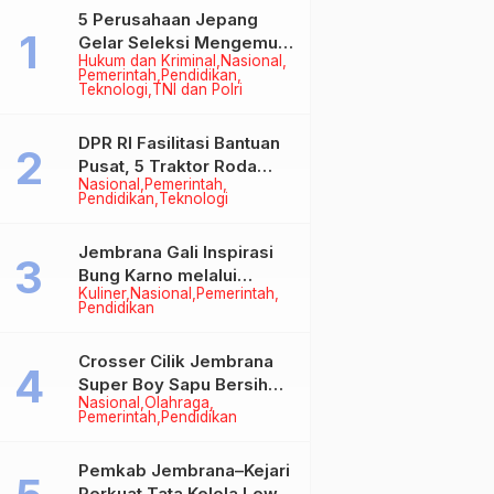
5 Perusahaan Jepang
Gelar Seleksi Mengemudi
Hukum dan Kriminal
Nasional
di Jembrana, Buka
Pemerintah
Pendidikan
Peluang Kerja bagi Calon
Teknologi
TNI dan Polri
PMI
DPR RI Fasilitasi Bantuan
Pusat, 5 Traktor Roda
Nasional
Pemerintah
Empat Resmi Perkuat
Pendidikan
Teknologi
Mekanisasi Pertanian
Jembrana
Jembrana Gali Inspirasi
Bung Karno melalui
Kuliner
Nasional
Pemerintah
Lomba Cipta Menu
Pendidikan
Mustika Rasa
Crosser Cilik Jembrana
Super Boy Sapu Bersih
Nasional
Olahraga
Empat Gelar Motocross
Pemerintah
Pendidikan
50cc
Pemkab Jembrana–Kejari
Perkuat Tata Kelola Lewat