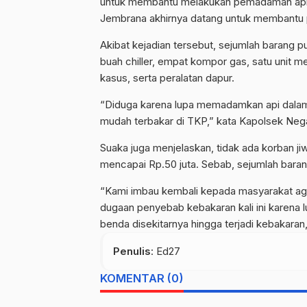
untuk membantu melakukan pemadaman api 
Jembrana akhirnya datang untuk membant
Akibat kejadian tersebut, sejumlah barang pu
buah chiller, empat kompor gas, satu unit m
kasus, serta peralatan dapur.
“Diduga karena lupa memadamkan api dala
mudah terbakar di TKP,” kata Kapolsek Neg
Suaka juga menjelaskan, tidak ada korban ji
mencapai Rp.50 juta. Sebab, sejumlah barang
“Kami imbau kembali kepada masyarakat aga
dugaan penyebab kebakaran kali ini karen
benda disekitarnya hingga terjadi kebakaran,
Penulis
: Ed27
KOMENTAR (0)