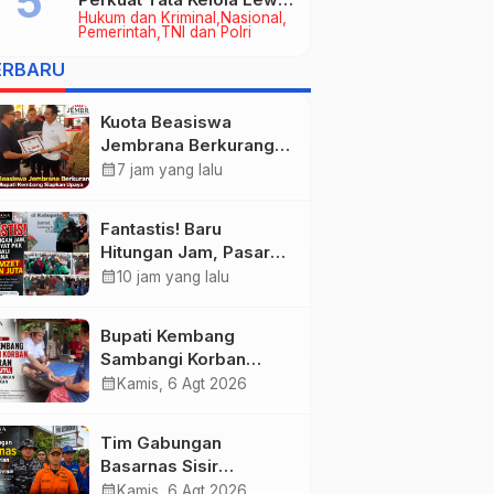
Hukum dan Kriminal
Nasional
Kerja Sama Hukum Datun
Pemerintah
TNI dan Polri
ERBARU
Kuota Beasiswa
Jembrana Berkurang,
Bupati Kembang
calendar_month
7 jam yang lalu
Siapkan Upaya
Penambahan di Tahap
Fantastis! Baru
II
Hitungan Jam, Pasar
Rakyat PKK Provinsi
calendar_month
10 jam yang lalu
Bali di Jembrana Raup
Omzet Ratusan Juta
Bupati Kembang
Sambangi Korban
Kebakaran di
calendar_month
Kamis, 6 Agt 2026
Manistutu, Bantuan
Disalurkan untuk
Tim Gabungan
Ringankan Beban
Basarnas Sisir
Warga
Pencarian Nelayan
calendar_month
Kamis, 6 Agt 2026