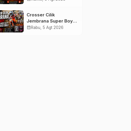
Tenggelam di Perairan
Pantai Pengambengan
Crosser Cilik
Jembrana Super Boy
Sapu Bersih Empat
calendar_month
Rabu, 5 Agt 2026
Gelar Motocross 50cc