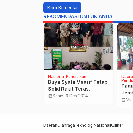
REKOMENDASI UNTUK ANDA
rintah
Nasional
Pendidikan
Daera
Pendi
t Ajak
Buya Syafii Maarif Tetap
Pag
Siswa Bagikan
Solid Rajut Teras
Jemb
Positif
Kebhinekaan
calendar_month
Mei 2024
Senin, 9 Des 2024
Sila
calendar_month
Min
n Anak Muda
Sosi
Daerah
Olahraga
Teknologi
Nasional
Kuliner