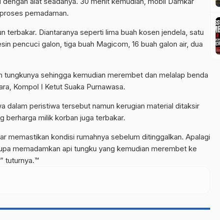
dengan alat seadanya. 30 menit kemudian, mobil Damkar
u proses pemadaman.
n terbakar. Diantaranya seperti lima buah kosen jendela, satu
esin pencuci galon, tiga buah Magicom, 16 buah galon air, dua
m tungkunya sehingga kemudian merembet dan melalap benda
ara, Kompol I Ketut Suaka Purnawasa.
wa dalam peristiwa tersebut namun kerugian material ditaksir
 berharga milik korban juga terbakar.
r memastikan kondisi rumahnya sebelum ditinggalkan. Apalagi
a lupa memadamkan api tungku yang kemudian merembet ke
” tuturnya.™