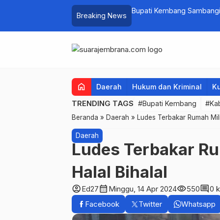
at PKK Provinsi Bali di Jembrana Raup
Bupati Kembang Sambangi 
Breaking News
untuk Ringankan Beban W
home
Daerah
Hukum dan Kriminal
Ku
TRENDING TAGS
#Bupati Kembang
#Ka
Beranda
»
Daerah
»
Ludes Terbakar Rumah Mili
Daerah
Ludes Terbakar Ru
Halal Bihalal
account_circle
calendar_month
visibility
comment
Ed27
Minggu, 14 Apr 2024
550
0 
Facebook
Twitter
Whatsapp