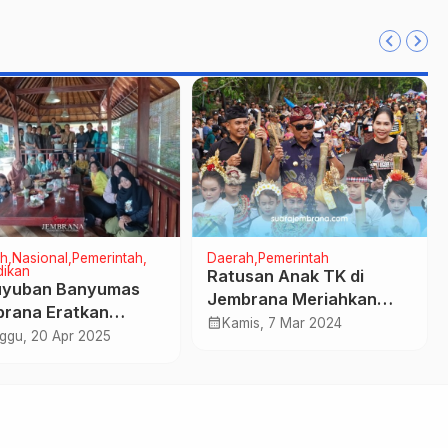
h
Nasional
Pemerintah
Daerah
Pemerintah
dikan
Ratusan Anak TK di
uyuban Banyumas
Jembrana Meriahkan
rana Eratkan
Pawai Ogoh-ogoh Mini
calendar_month
Kamis, 7 Mar 2024
turahmi dan Jiwa
ggu, 20 Apr 2025
al di Tanah Rantau