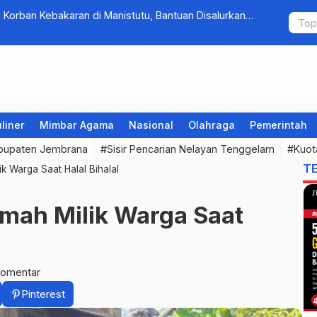
Korban Kebakaran di Manistutu, Bantuan Disalurkan
Tim Gabung
arga
Pengambe
liner
Mimbar Agama
Nasional
Olahraga
Pemerintah
bupaten Jembrana
#Sisir Pencarian Nelayan Tenggelam
#Kuot
T
k Warga Saat Halal Bihalal
mah Milik Warga Saat
komentar
Pinterest