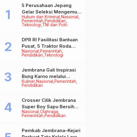
5 Perusahaan Jepang
Gelar Seleksi Mengemudi
Hukum dan Kriminal
Nasional
di Jembrana, Buka
Pemerintah
Pendidikan
Peluang Kerja bagi Calon
Teknologi
TNI dan Polri
PMI
DPR RI Fasilitasi Bantuan
Pusat, 5 Traktor Roda
Nasional
Pemerintah
Empat Resmi Perkuat
Pendidikan
Teknologi
Mekanisasi Pertanian
Jembrana
Jembrana Gali Inspirasi
Bung Karno melalui
Kuliner
Nasional
Pemerintah
Lomba Cipta Menu
Pendidikan
Mustika Rasa
Crosser Cilik Jembrana
Super Boy Sapu Bersih
Nasional
Olahraga
Empat Gelar Motocross
Pemerintah
Pendidikan
50cc
Pemkab Jembrana–Kejari
Perkuat Tata Kelola Lewat