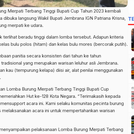
g Merpati Terbang Tinggi Bupati Cup Tahun 2023 kembali
dibuka langsung Wakil Bupati Jembrana IGN Patriana Krisna,
T
ung merpati ke udara.
terlihat beradu tinggi dalam lomba tersebut. Adapun kriteria
kelas bulu polos (hitam) dan kelas bulu mores (bercorak putih).
mbaan panitia secara konsisten dari tahun ke tahun
 tradisional yang merupakan warisan leluhur asli Jembrana.
kau (tempurung kelapa) diisi air, alat penilai menggunakan
.
atan Lomba Burung Merpati Terbang Tinggi Bupati Cup
memeriahkan Hut ke-128 Kota Negara. “Terimakasih kepada
mensupport acara ini. Kami selaku komunitas pecinta burung
rus melaksanakan acara ini untuk mempertahankan warisan
na menyampaikan pelaksanaan Lomba Burung Merpati Terbang