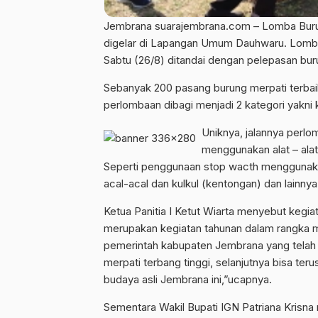
Jembrana suarajembrana.com – Lomba Burun
digelar di Lapangan Umum Dauhwaru. Lomba 
Sabtu (26/8) ditandai dengan pelepasan bur
Sebanyak 200 pasang burung merpati terbaik 
perlombaan dibagi menjadi 2 kategori yakni 
Uniknya, jalannya perlo
menggunakan alat – alat
Seperti penggunaan stop wacth menggunakan 
acal-acal dan kulkul (kentongan) dan lainnya
Ketua Panitia I Ketut Wiarta menyebut kegi
merupakan kegiatan tahunan dalam rangka 
pemerintah kabupaten Jembrana yang telah 
merpati terbang tinggi, selanjutnya bisa te
budaya asli Jembrana ini,”ucapnya.
Sementara Wakil Bupati IGN Patriana Kris