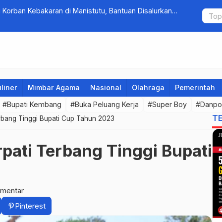
Korban Kebakaran di Manistutu, Bantuan Disalurkan
Tim Gabung
arga
Pengambe
liner
Mimbar Agama
Nasional
Olahraga
Pemerintah
#Bupati Kembang
#Buka Peluang Kerja
#Super Boy
#Danpo
T
bang Tinggi Bupati Cup Tahun 2023
ati Terbang Tinggi Bupati
omentar
Pinterest