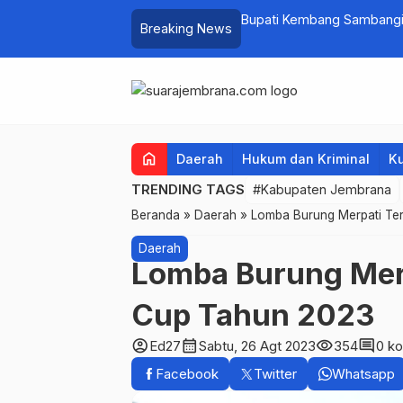
at PKK Provinsi Bali di Jembrana Raup
Bupati Kembang Sambangi 
Breaking News
untuk Ringankan Beban W
home
Daerah
Hukum dan Kriminal
Ku
TRENDING TAGS
#Kabupaten Jembrana
Beranda
»
Daerah
»
Lomba Burung Merpati Ter
Daerah
Lomba Burung Merp
Cup Tahun 2023
account_circle
calendar_month
visibility
comment
Ed27
Sabtu, 26 Agt 2023
354
0 k
Facebook
Twitter
Whatsapp