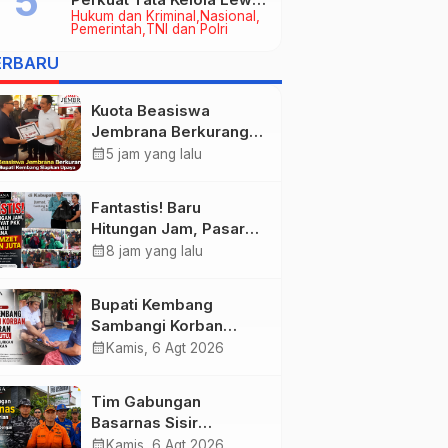
Hukum dan Kriminal
Nasional
Kerja Sama Hukum Datun
Pemerintah
TNI dan Polri
ERBARU
Kuota Beasiswa
Jembrana Berkurang,
Bupati Kembang
calendar_month
5 jam yang lalu
Siapkan Upaya
Penambahan di Tahap
Fantastis! Baru
II
Hitungan Jam, Pasar
Rakyat PKK Provinsi
calendar_month
8 jam yang lalu
Bali di Jembrana Raup
Omzet Ratusan Juta
Bupati Kembang
Sambangi Korban
Kebakaran di
calendar_month
Kamis, 6 Agt 2026
Manistutu, Bantuan
Disalurkan untuk
Tim Gabungan
Ringankan Beban
Basarnas Sisir
Warga
Pencarian Nelayan
calendar_month
Kamis, 6 Agt 2026