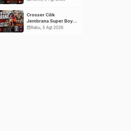
Tenggelam di Perairan
Pantai Pengambengan
Crosser Cilik
Jembrana Super Boy
Sapu Bersih Empat
calendar_month
Rabu, 5 Agt 2026
Gelar Motocross 50cc