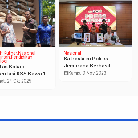
h
Kuliner
Nasional
Nasional
intah
Pendidikan
Satreskrim Polres
logi
Jembrana Berhasil
itas Kakao
Mengungkap Kasus
calendar_month
entasi KSS Bawa 14
Kamis, 9 Nov 2023
Pencurian dan Penipuan
Biji Kakao Premium
at, 24 Okt 2025
erancis dan Jepang
suarajembrana.com - TERUJI DAN TERPERCAYA
Support by Abang Izzoel