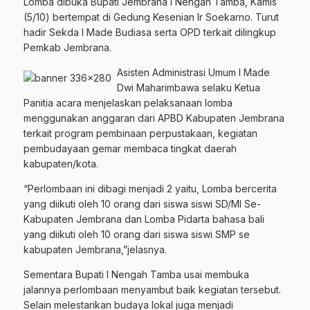
Lomba dibuka Bupati Jembrana I Nengah Tamba, Kamis
(5/10) bertempat di Gedung Kesenian Ir Soekarno. Turut
hadir Sekda I Made Budiasa serta OPD terkait dilingkup
Pemkab Jembrana.
Asisten Administrasi Umum I Made
Dwi Maharimbawa selaku Ketua
Panitia acara menjelaskan pelaksanaan lomba
menggunakan anggaran dari APBD Kabupaten Jembrana
terkait program pembinaan perpustakaan, kegiatan
pembudayaan gemar membaca tingkat daerah
kabupaten/kota.
“Perlombaan ini dibagi menjadi 2 yaitu, Lomba bercerita
yang diikuti oleh 10 orang dari siswa siswi SD/MI Se-
Kabupaten Jembrana dan Lomba Pidarta bahasa bali
yang diikuti oleh 10 orang dari siswa siswi SMP se
kabupaten Jembrana,”jelasnya.
Sementara Bupati I Nengah Tamba usai membuka
jalannya perlombaan menyambut baik kegiatan tersebut.
Selain melestarikan budaya lokal juga menjadi