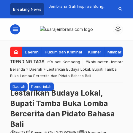
ilik Jembrana Super
Jembrana Gali Inspirasi Bung
Pemkab Jemb
search
Breaking News
Bersih Empat Gelar
Karno melalui Lomba Cipta Menu
Tata Kelola 
s 50cc
Mustika Rasa
Hukum Datun
menu
light_mode
home
Daerah
Hukum dan Kriminal
Kuliner
Mimbar Aga
TRENDING TAGS
#Bupati Kembang
#Kabupaten Jembrana
Beranda
»
Daerah
»
Lestarikan Budaya Lokal, Bupati Tamba
Buka Lomba Bercerita dan Pidato Bahasa Bali
Daerah
Pemerintah
Lestarikan Budaya Lokal,
Bupati Tamba Buka Lomba
Bercerita dan Pidato Bahasa
Bali
account_circle
calendar_month
visibility
comment
Ed27
Kamis, 5 Okt 2023
654
0 komentar