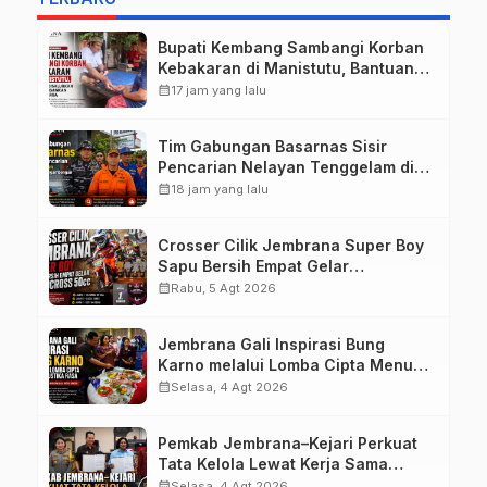
Bupati Kembang Sambangi Korban
Kebakaran di Manistutu, Bantuan
Disalurkan untuk Ringankan Beban
calendar_month
17 jam yang lalu
Warga
Tim Gabungan Basarnas Sisir
Pencarian Nelayan Tenggelam di
Perairan Pantai Pengambengan
calendar_month
18 jam yang lalu
Crosser Cilik Jembrana Super Boy
Sapu Bersih Empat Gelar
Motocross 50cc
calendar_month
Rabu, 5 Agt 2026
Jembrana Gali Inspirasi Bung
Karno melalui Lomba Cipta Menu
Mustika Rasa
calendar_month
Selasa, 4 Agt 2026
Pemkab Jembrana–Kejari Perkuat
Tata Kelola Lewat Kerja Sama
Hukum Datun
calendar_month
Selasa, 4 Agt 2026