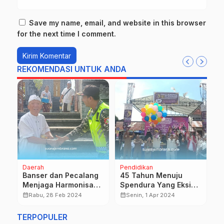
Save my name, email, and website in this browser
for the next time I comment.
REKOMENDASI UNTUK ANDA
Daerah
Pendidikan
D
Banser dan Pecalang
45 Tahun Menuju
P
Menjaga Harmonisasi
Spendura Yang Eksis
K
Toleransi Beragama
dan Optimis
B
calendar_month
calendar_month
calendar_month
Rabu, 28 Feb 2024
Senin, 1 Apr 2024
Berprestasi
P
(
TERPOPULER