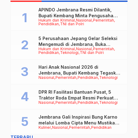
APINDO Jembrana Resmi Dilantik,
Bupati Kembang Minta Pengusaha
Hukum dan Kriminal
Nasional
Pemerintah
Jadi Motor Penggerak Ekonomi
Pendidikan
TNI dan Polri
5 Perusahaan Jepang Gelar Seleksi
Mengemudi di Jembrana, Buka
Hukum dan Kriminal
Nasional
Pemerintah
Peluang Kerja bagi Calon PMI
Pendidikan
Teknologi
TNI dan Polri
Hari Anak Nasional 2026 di
Jembrana, Bupati Kembang Tegaskan
Nasional
Pemerintah
Pendidikan
Teknologi
Pentingnya Karakter dan Budaya di
Era Teknologi
DPR RI Fasilitasi Bantuan Pusat, 5
Traktor Roda Empat Resmi Perkuat
Nasional
Pemerintah
Pendidikan
Teknologi
Mekanisasi Pertanian Jembrana
Jembrana Gali Inspirasi Bung Karno
melalui Lomba Cipta Menu Mustika
Kuliner
Nasional
Pemerintah
Pendidikan
Rasa
TERBARU