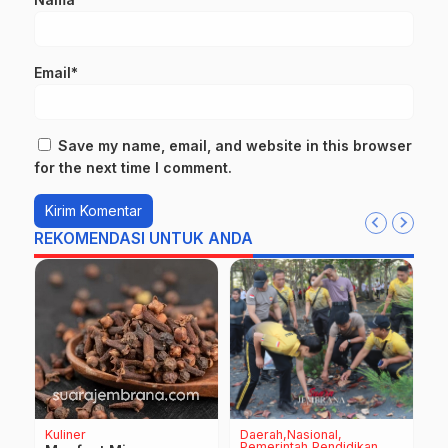
Email*
Save my name, email, and website in this browser
for the next time I comment.
REKOMENDASI UNTUK ANDA
Kuliner
Daerah
Nasional
D
Pemerintah
Pendidikan
P