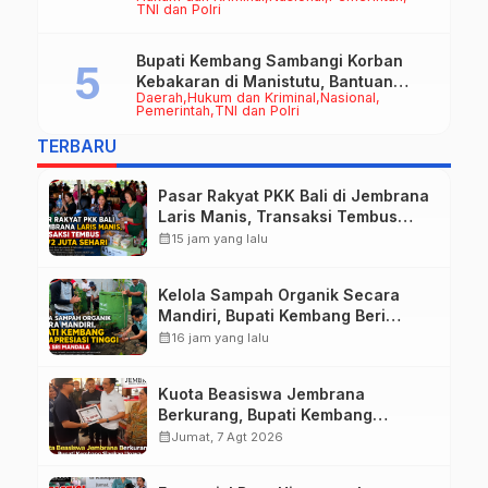
Datun
TNI dan Polri
Bupati Kembang Sambangi Korban
Kebakaran di Manistutu, Bantuan
Daerah
Hukum dan Kriminal
Nasional
Disalurkan untuk Ringankan Beban
Pemerintah
TNI dan Polri
Warga
TERBARU
Pasar Rakyat PKK Bali di Jembrana
Laris Manis, Transaksi Tembus
Rp.672 Juta Sehari
calendar_month
15 jam yang lalu
Kelola Sampah Organik Secara
Mandiri, Bupati Kembang Beri
Apresiasi Tinggi Warga Sri
calendar_month
16 jam yang lalu
Mandala
Kuota Beasiswa Jembrana
Berkurang, Bupati Kembang
Siapkan Upaya Penambahan di
calendar_month
Jumat, 7 Agt 2026
Tahap II