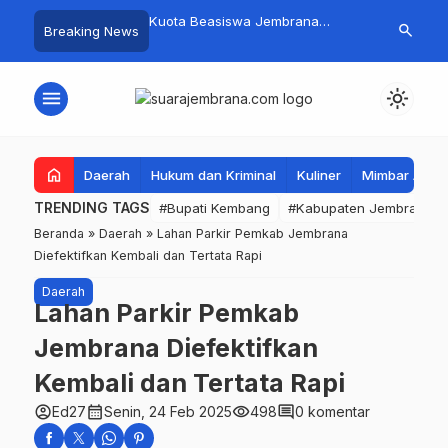
mpah Organik Secara
Kuota Beasiswa Jembrana
Fantastis! B
search
Breaking News
Bupati Kembang Beri
Berkurang, Bupati Kembang
Pasar Rakyat 
Tinggi Warga Sri
Siapkan Upaya Penambahan di
Jembrana Ra
Tahap II
Juta
menu
light_mode
home
Daerah
Hukum dan Kriminal
Kuliner
Mimbar Aga
TRENDING TAGS
#Bupati Kembang
#Kabupaten Jembrana
Beranda
»
Daerah
»
Lahan Parkir Pemkab Jembrana
Diefektifkan Kembali dan Tertata Rapi
Daerah
Lahan Parkir Pemkab
Jembrana Diefektifkan
Kembali dan Tertata Rapi
account_circle
calendar_month
visibility
comment
Ed27
Senin, 24 Feb 2025
498
0 komentar