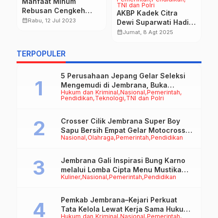
Manfaat Minum
TNI dan Polri
H
Rebusan Cengkeh
AKBP Kadek Citra
J
Untuk Tubuh
calendar_month
Rabu, 12 Jul 2023
Dewi Suparwati Hadiri
D
calendar_month
Beach Clean Up di
calendar_month
Jumat, 8 Agt 2025
P
Pantai Perancak
TERPOPULER
5 Perusahaan Jepang Gelar Seleksi
Mengemudi di Jembrana, Buka
Hukum dan Kriminal
Nasional
Pemerintah
Peluang Kerja bagi Calon PMI
Pendidikan
Teknologi
TNI dan Polri
Crosser Cilik Jembrana Super Boy
Sapu Bersih Empat Gelar Motocross
Nasional
Olahraga
Pemerintah
Pendidikan
50cc
Jembrana Gali Inspirasi Bung Karno
melalui Lomba Cipta Menu Mustika
Kuliner
Nasional
Pemerintah
Pendidikan
Rasa
Pemkab Jembrana–Kejari Perkuat
Tata Kelola Lewat Kerja Sama Hukum
Hukum dan Kriminal
Nasional
Pemerintah