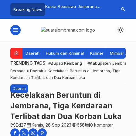
mpah Organik Secara
Kuota Beasiswa Jembrana
Fantastis! B
search
Breaking News
Bupati Kembang Beri
Berkurang, Bupati Kembang
Pasar Rakyat 
Tinggi Warga Sri
Siapkan Upaya Penambahan di
Jembrana Ra
Tahap II
Juta
menu
light_mode
home
Daerah
Hukum dan Kriminal
Kuliner
Mimbar Aga
TRENDING TAGS
#Bupati Kembang
#Kabupaten Jembrana
Beranda
»
Daerah
»
Kecelakaan Beruntun di Jembrana, Tiga
Kendaraan Terlibat dan Dua Korban Luka
Daerah
Kecelakaan Beruntun di
Jembrana, Tiga Kendaraan
Terlibat dan Dua Korban Luka
account_circle
calendar_month
visibility
comment
Ed27
Kamis, 28 Sep 2023
658
0 komentar