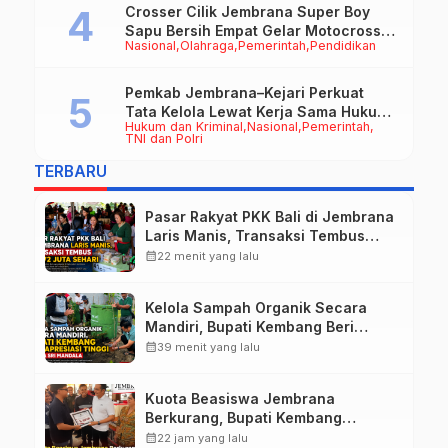
Crosser Cilik Jembrana Super Boy
Sapu Bersih Empat Gelar Motocross
Nasional
Olahraga
Pemerintah
Pendidikan
50cc
Pemkab Jembrana–Kejari Perkuat
Tata Kelola Lewat Kerja Sama Hukum
Hukum dan Kriminal
Nasional
Pemerintah
Datun
TNI dan Polri
TERBARU
Pasar Rakyat PKK Bali di Jembrana
Laris Manis, Transaksi Tembus
Rp.672 Juta Sehari
calendar_month
22 menit yang lalu
Kelola Sampah Organik Secara
Mandiri, Bupati Kembang Beri
Apresiasi Tinggi Warga Sri
calendar_month
39 menit yang lalu
Mandala
Kuota Beasiswa Jembrana
Berkurang, Bupati Kembang
Siapkan Upaya Penambahan di
calendar_month
22 jam yang lalu