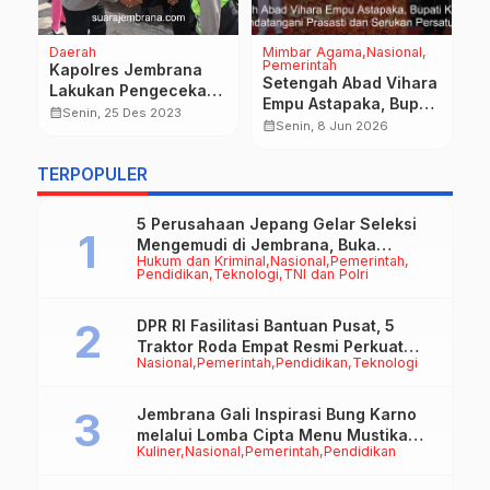
Daerah
Mimbar Agama
Nasional
D
Pemerintah
P
Kapolres Jembrana
Setengah Abad Vihara
S
Lakukan Pengecekan
Empu Astapaka, Bupati
M
dan Pemantauan Pos
calendar_month
Senin, 25 Des 2023
Tandatangani Prasasti
S
calendar_month
calendar_month
Senin, 8 Jun 2026
Pengamanan Nataru
n
dan Serukan
W
Persatuan
TERPOPULER
5 Perusahaan Jepang Gelar Seleksi
Mengemudi di Jembrana, Buka
Hukum dan Kriminal
Nasional
Pemerintah
Peluang Kerja bagi Calon PMI
Pendidikan
Teknologi
TNI dan Polri
DPR RI Fasilitasi Bantuan Pusat, 5
Traktor Roda Empat Resmi Perkuat
Nasional
Pemerintah
Pendidikan
Teknologi
Mekanisasi Pertanian Jembrana
Jembrana Gali Inspirasi Bung Karno
melalui Lomba Cipta Menu Mustika
Kuliner
Nasional
Pemerintah
Pendidikan
Rasa