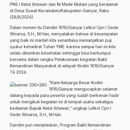
PNS I Ketut Artawan dan Ni Made Muliani yang beralamat
di Desa Suwat Kecamatan/Kabupaten Gianyar, Rabu
(28/8/2024).
Dalam momen itu Dandim 1616/Gianyar Letkol Cpn I Gede
Winarsa, S.H., M.Han, menyatakan bahwa di kesempatan
yang baik ini marilah kita senantiasa memanjatkan puji
syukur kehadirat Tuhan YME. karena sampai hari ini kita
selalu diberikan kesehatan sehingga bisa berkumpul
bersama dalam rangka Pelaksanaan kegiatan Bakti
Kemandirian Masyarakat di wilayah Kodim 1616/Gianyar
TA 2024.
“Kami Keluarga Besar Kodim
1616/Gianyar mengucapkan selamat
datang kepada para peserta yang sudah berkenan hadir
untuk mengikuti kegiatan ini di tempat usaha sekaligus
kediaman Bapak Ketut Artawan,” ungkap Letkol Cpn I
Gede Winarsa, S.H., M.Han.
Dandim pun menjelaskan, Program Bakti Kemandirian