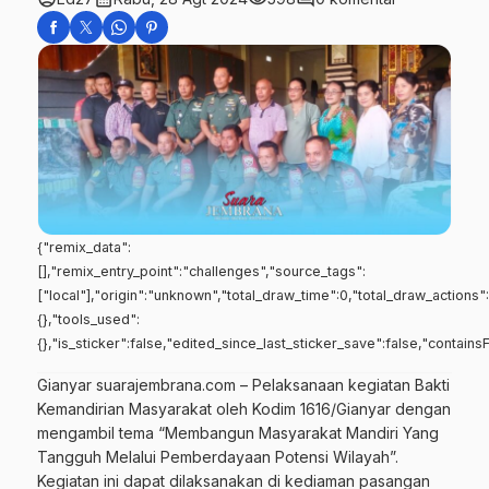
{"remix_data":
[],"remix_entry_point":"challenges","source_tags":
["local"],"origin":"unknown","total_draw_time":0,"total_draw_actions
{},"tools_used":
{},"is_sticker":false,"edited_since_last_sticker_save":false,"contains
Gianyar suarajembrana.com – Pelaksanaan kegiatan Bakti
Kemandirian Masyarakat oleh Kodim 1616/Gianyar dengan
mengambil tema “Membangun Masyarakat Mandiri Yang
Tangguh Melalui Pemberdayaan Potensi Wilayah”.
Kegiatan ini dapat dilaksanakan di kediaman pasangan