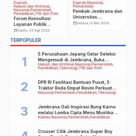
Daerah
Daerah
Nasional
D
Hukum dan Kriminal
Pemerintah
M
Nasional
Pemerintah
Pemkab Jembrana dan
P
Pendidikan
TNI dan Polri
Universitas
Forum Konsultasi
P
calendar_month
Warmadewa Jajaki
calendar_month
Selasa, 6 Mei 2025
Layanan Publik
J
Kerjasama, Sediakan
Mengoptimalkan
calendar_month
Sabtu, 23 Agt 2025
Kuota Beasiswa Kuliah
Pelayanan Secara
TERPOPULER
Gratis
Optimal
5 Perusahaan Jepang Gelar Seleksi
Mengemudi di Jembrana, Buka
Hukum dan Kriminal
Nasional
Pemerintah
Peluang Kerja bagi Calon PMI
Pendidikan
Teknologi
TNI dan Polri
DPR RI Fasilitasi Bantuan Pusat, 5
Traktor Roda Empat Resmi Perkuat
Nasional
Pemerintah
Pendidikan
Teknologi
Mekanisasi Pertanian Jembrana
Jembrana Gali Inspirasi Bung Karno
melalui Lomba Cipta Menu Mustika
Kuliner
Nasional
Pemerintah
Pendidikan
Rasa
Crosser Cilik Jembrana Super Boy