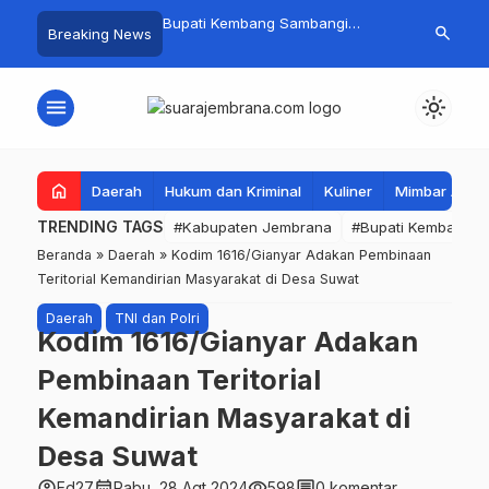
 Baru Hitungan Jam,
Bupati Kembang Sambangi
Tim Gabungan
search
Breaking News
at PKK Provinsi Bali di
Korban Kebakaran di Manistutu,
Pencarian Ne
 Raup Omzet Ratusan
Bantuan Disalurkan untuk
Perairan Pa
Ringankan Beban Warga
menu
light_mode
home
Daerah
Hukum dan Kriminal
Kuliner
Mimbar Aga
TRENDING TAGS
#Kabupaten Jembrana
#Bupati Kembang
Beranda
»
Daerah
»
Kodim 1616/Gianyar Adakan Pembinaan
Teritorial Kemandirian Masyarakat di Desa Suwat
Daerah
TNI dan Polri
Kodim 1616/Gianyar Adakan
Pembinaan Teritorial
Kemandirian Masyarakat di
Desa Suwat
account_circle
calendar_month
visibility
comment
Ed27
Rabu, 28 Agt 2024
598
0 komentar