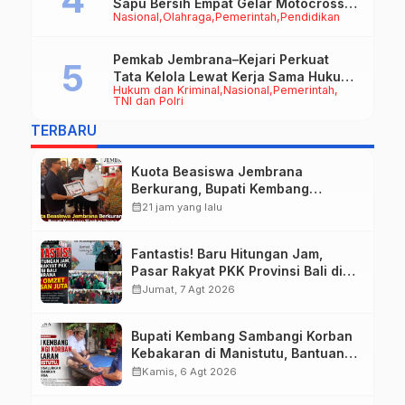
Sapu Bersih Empat Gelar Motocross
Nasional
Olahraga
Pemerintah
Pendidikan
50cc
Pemkab Jembrana–Kejari Perkuat
Tata Kelola Lewat Kerja Sama Hukum
Hukum dan Kriminal
Nasional
Pemerintah
Datun
TNI dan Polri
TERBARU
Kuota Beasiswa Jembrana
Berkurang, Bupati Kembang
Siapkan Upaya Penambahan di
calendar_month
21 jam yang lalu
Tahap II
Fantastis! Baru Hitungan Jam,
Pasar Rakyat PKK Provinsi Bali di
Jembrana Raup Omzet Ratusan
calendar_month
Jumat, 7 Agt 2026
Juta
Bupati Kembang Sambangi Korban
Kebakaran di Manistutu, Bantuan
Disalurkan untuk Ringankan Beban
calendar_month
Kamis, 6 Agt 2026
Warga