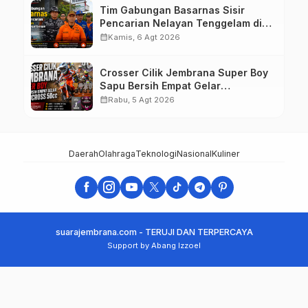
Tim Gabungan Basarnas Sisir
Pencarian Nelayan Tenggelam di
Perairan Pantai Pengambengan
calendar_month
Kamis, 6 Agt 2026
Crosser Cilik Jembrana Super Boy
Sapu Bersih Empat Gelar
Motocross 50cc
calendar_month
Rabu, 5 Agt 2026
Daerah
Olahraga
Teknologi
Nasional
Kuliner
suarajembrana.com - TERUJI DAN TERPERCAYA
Support by Abang Izzoel