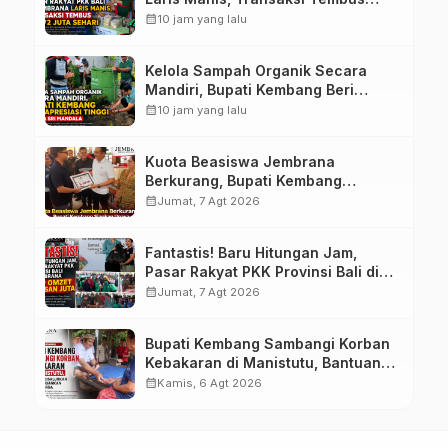
Rp.672 Juta Sehari
calendar_month
10 jam yang lalu
Kelola Sampah Organik Secara
Mandiri, Bupati Kembang Beri
Apresiasi Tinggi Warga Sri
calendar_month
10 jam yang lalu
Mandala
Kuota Beasiswa Jembrana
Berkurang, Bupati Kembang
Siapkan Upaya Penambahan di
calendar_month
Jumat, 7 Agt 2026
Tahap II
Fantastis! Baru Hitungan Jam,
Pasar Rakyat PKK Provinsi Bali di
Jembrana Raup Omzet Ratusan
calendar_month
Jumat, 7 Agt 2026
Juta
Bupati Kembang Sambangi Korban
Kebakaran di Manistutu, Bantuan
Disalurkan untuk Ringankan Beban
calendar_month
Kamis, 6 Agt 2026
Warga