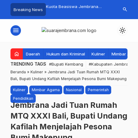
mpah Organik Secara
Kuota Beasiswa Jembrana
Fantastis! B
search
Breaking News
Bupati Kembang Beri
Berkurang, Bupati Kembang
Pasar Rakyat 
Tinggi Warga Sri
Siapkan Upaya Penambahan di
Jembrana Ra
Tahap II
Juta
menu
light_mode
home
Daerah
Hukum dan Kriminal
Kuliner
Mimbar Aga
TRENDING TAGS
#Bupati Kembang
#Kabupaten Jembrana
Beranda
»
Kuliner
»
Jembrana Jadi Tuan Rumah MTQ XXXI
Bali, Bupati Undang Kafilah Menjelajah Pesona Bumi Makepung
Kuliner
Mimbar Agama
Nasional
Pemerintah
Pendidikan
Jembrana Jadi Tuan Rumah
MTQ XXXI Bali, Bupati Undang
Kafilah Menjelajah Pesona
Bumi Makepung