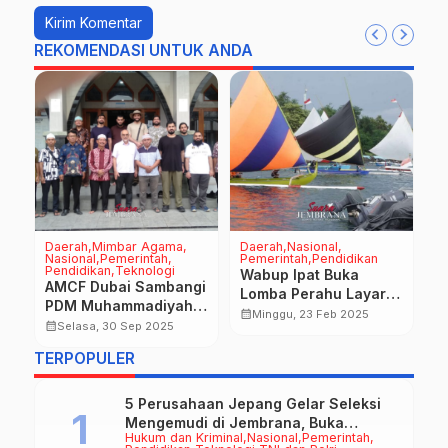
REKOMENDASI UNTUK ANDA
Daerah
Mimbar Agama
Daerah
Nasional
TN
Nasional
Pemerintah
Pemerintah
Pendidikan
B
Pendidikan
Teknologi
Wabup Ipat Buka
H
AMCF Dubai Sambangi
Lomba Perahu Layar di
U
calendar_month
PDM Muhammadiyah
Teluk Gilimanuk
calendar_month
Minggu, 23 Feb 2025
K
Jembrana Eratkan
calendar_month
Selasa, 30 Sep 2025
Silaturahmi
TERPOPULER
5 Perusahaan Jepang Gelar Seleksi
Mengemudi di Jembrana, Buka
Hukum dan Kriminal
Nasional
Pemerintah
Peluang Kerja bagi Calon PMI