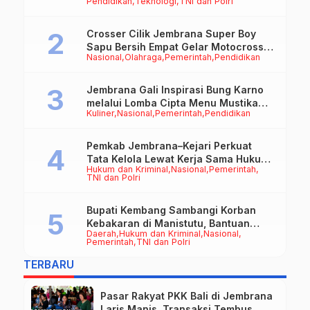
Pendidikan
Teknologi
TNI dan Polri
Crosser Cilik Jembrana Super Boy
Sapu Bersih Empat Gelar Motocross
Nasional
Olahraga
Pemerintah
Pendidikan
50cc
Jembrana Gali Inspirasi Bung Karno
melalui Lomba Cipta Menu Mustika
Kuliner
Nasional
Pemerintah
Pendidikan
Rasa
Pemkab Jembrana–Kejari Perkuat
Tata Kelola Lewat Kerja Sama Hukum
Hukum dan Kriminal
Nasional
Pemerintah
Datun
TNI dan Polri
Bupati Kembang Sambangi Korban
Kebakaran di Manistutu, Bantuan
Daerah
Hukum dan Kriminal
Nasional
Disalurkan untuk Ringankan Beban
Pemerintah
TNI dan Polri
Warga
TERBARU
Pasar Rakyat PKK Bali di Jembrana
Laris Manis, Transaksi Tembus