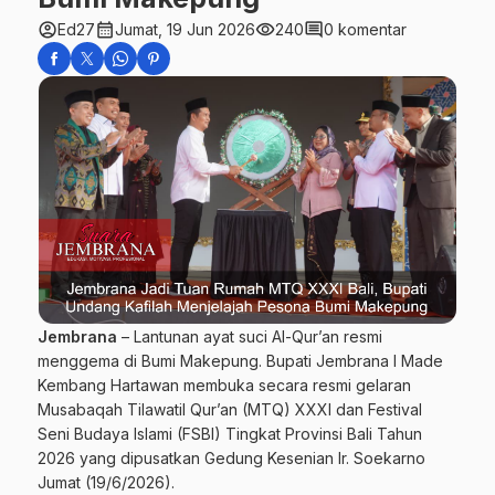
account_circle
calendar_month
visibility
comment
Ed27
Jumat, 19 Jun 2026
240
0 komentar
Jembrana
– Lantunan ayat suci Al-Qur’an resmi
menggema di Bumi Makepung. Bupati Jembrana I Made
Kembang Hartawan membuka secara resmi gelaran
Musabaqah Tilawatil Qur’an (MTQ) XXXI dan Festival
Seni Budaya Islami (FSBI) Tingkat Provinsi Bali Tahun
2026 yang dipusatkan Gedung Kesenian Ir. Soekarno
Jumat (19/6/2026).