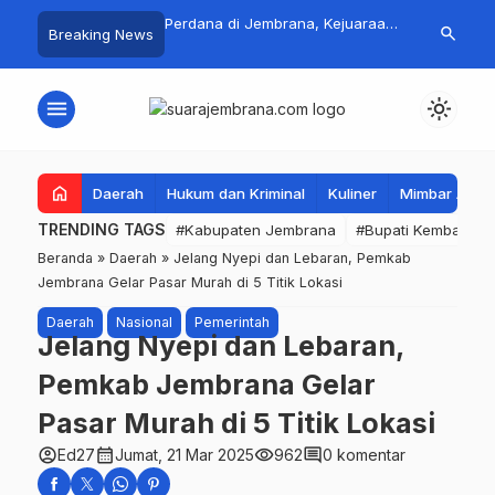
 Jadi Magnet Pecinta
Perdana di Jembrana, Kejuaraan
Pasar Rakyat 
search
Breaking News
, Ribuan Crosser
SAVIC Volume 1 Resmi Digelar
Jembrana Lar
HUT Kota Negara ke-
Tembus Rp.67
menu
light_mode
home
Daerah
Hukum dan Kriminal
Kuliner
Mimbar Aga
TRENDING TAGS
#Kabupaten Jembrana
#Bupati Kembang
Beranda
»
Daerah
»
Jelang Nyepi dan Lebaran, Pemkab
Jembrana Gelar Pasar Murah di 5 Titik Lokasi
Daerah
Nasional
Pemerintah
Jelang Nyepi dan Lebaran,
Pemkab Jembrana Gelar
Pasar Murah di 5 Titik Lokasi
account_circle
calendar_month
visibility
comment
Ed27
Jumat, 21 Mar 2025
962
0 komentar