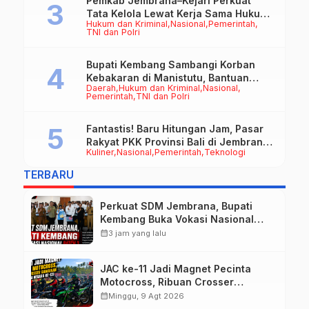
Pemkab Jembrana–Kejari Perkuat
Tata Kelola Lewat Kerja Sama Hukum
Hukum dan Kriminal
Nasional
Pemerintah
Datun
TNI dan Polri
Bupati Kembang Sambangi Korban
Kebakaran di Manistutu, Bantuan
Daerah
Hukum dan Kriminal
Nasional
Disalurkan untuk Ringankan Beban
Pemerintah
TNI dan Polri
Warga
Fantastis! Baru Hitungan Jam, Pasar
Rakyat PKK Provinsi Bali di Jembrana
Kuliner
Nasional
Pemerintah
Teknologi
Raup Omzet Ratusan Juta
TERBARU
Perkuat SDM Jembrana, Bupati
Kembang Buka Vokasi Nasional
Batch 3
calendar_month
3 jam yang lalu
JAC ke-11 Jadi Magnet Pecinta
Motocross, Ribuan Crosser
Ramaikan HUT Kota Negara ke-131
calendar_month
Minggu, 9 Agt 2026