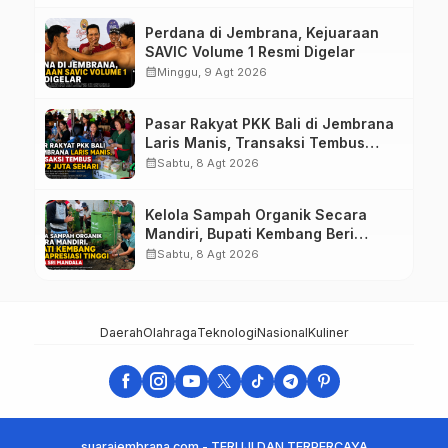
Perdana di Jembrana, Kejuaraan
SAVIC Volume 1 Resmi Digelar
calendar_month
Minggu, 9 Agt 2026
Pasar Rakyat PKK Bali di Jembrana
Laris Manis, Transaksi Tembus
Rp.672 Juta Sehari
calendar_month
Sabtu, 8 Agt 2026
Kelola Sampah Organik Secara
Mandiri, Bupati Kembang Beri
Apresiasi Tinggi Warga Sri
calendar_month
Sabtu, 8 Agt 2026
Mandala
Daerah
Olahraga
Teknologi
Nasional
Kuliner
suarajembrana.com - TERUJI DAN TERPERCAYA