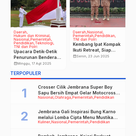
Daerah
Daerah
Nasional
D
Hukum dan Kriminal
Pemerintah
Pendidikan
P
Nasional
Pemerintah
TNI dan Polri
T
n
Pendidikan
Teknologi
Kembang Ipat Kompak
M
TNI dan Polri
Ikuti Retreat, Siap
Upacara Detik-Detik
R
calendar_month
Kawal Program
calendar_month
Senin, 23 Jun 2025
Penurunan Bendera
P
Strategis Nasional
Pusaka di HUT Ke-80
calendar_month
W
Minggu, 17 Agt 2025
Pemerintah Pusat
RI
TERPOPULER
Crosser Cilik Jembrana Super Boy
Sapu Bersih Empat Gelar Motocross
Nasional
Olahraga
Pemerintah
Pendidikan
50cc
Jembrana Gali Inspirasi Bung Karno
melalui Lomba Cipta Menu Mustika
Kuliner
Nasional
Pemerintah
Pendidikan
Rasa