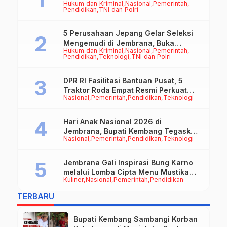
Hukum dan Kriminal
Nasional
Pemerintah
Jadi Motor Penggerak Ekonomi
Pendidikan
TNI dan Polri
5 Perusahaan Jepang Gelar Seleksi
Mengemudi di Jembrana, Buka
Hukum dan Kriminal
Nasional
Pemerintah
Peluang Kerja bagi Calon PMI
Pendidikan
Teknologi
TNI dan Polri
DPR RI Fasilitasi Bantuan Pusat, 5
Traktor Roda Empat Resmi Perkuat
Nasional
Pemerintah
Pendidikan
Teknologi
Mekanisasi Pertanian Jembrana
Hari Anak Nasional 2026 di
Jembrana, Bupati Kembang Tegaskan
Nasional
Pemerintah
Pendidikan
Teknologi
Pentingnya Karakter dan Budaya di
Era Teknologi
Jembrana Gali Inspirasi Bung Karno
melalui Lomba Cipta Menu Mustika
Kuliner
Nasional
Pemerintah
Pendidikan
Rasa
TERBARU
Bupati Kembang Sambangi Korban