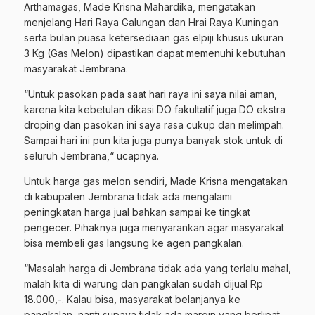
Arthamagas, Made Krisna Mahardika, mengatakan
menjelang Hari Raya Galungan dan Hrai Raya Kuningan
serta bulan puasa ketersediaan gas elpiji khusus ukuran
3 Kg (Gas Melon) dipastikan dapat memenuhi kebutuhan
masyarakat Jembrana.
“Untuk pasokan pada saat hari raya ini saya nilai aman,
karena kita kebetulan dikasi DO fakultatif juga DO ekstra
droping dan pasokan ini saya rasa cukup dan melimpah.
Sampai hari ini pun kita juga punya banyak stok untuk di
seluruh Jembrana,“ ucapnya.
Untuk harga gas melon sendiri, Made Krisna mengatakan
di kabupaten Jembrana tidak ada mengalami
peningkatan harga jual bahkan sampai ke tingkat
pengecer. Pihaknya juga menyarankan agar masyarakat
bisa membeli gas langsung ke agen pangkalan.
“Masalah harga di Jembrana tidak ada yang terlalu mahal,
malah kita di warung dan pangkalan sudah dijual Rp
18.000,-. Kalau bisa, masyarakat belanjanya ke
pangkalan, nanti supaya tidak ada margin yang berlipat-