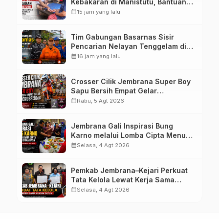
Kebakaran di Manistutu, Bantuan
Disalurkan untuk Ringankan Beban
calendar_month
15 jam yang lalu
Warga
Tim Gabungan Basarnas Sisir
Pencarian Nelayan Tenggelam di
Perairan Pantai Pengambengan
calendar_month
16 jam yang lalu
Crosser Cilik Jembrana Super Boy
Sapu Bersih Empat Gelar
Motocross 50cc
calendar_month
Rabu, 5 Agt 2026
Jembrana Gali Inspirasi Bung
Karno melalui Lomba Cipta Menu
Mustika Rasa
calendar_month
Selasa, 4 Agt 2026
Pemkab Jembrana–Kejari Perkuat
Tata Kelola Lewat Kerja Sama
Hukum Datun
calendar_month
Selasa, 4 Agt 2026