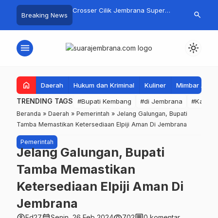
gan Basarnas Sisir
Crosser Cilik Jembrana Super
Jembrana Gal
search
Breaking News
 Nelayan Tenggelam di
Boy Sapu Bersih Empat Gelar
Karno melalu
Pantai Pengambengan
Motocross 50cc
Mustika Rasa
menu
light_mode
home
Daerah
Hukum dan Kriminal
Kuliner
Mimbar Aga
TRENDING TAGS
#Bupati Kembang
#di Jembrana
#Kabupa
Beranda
»
Daerah
»
Pemerintah
»
Jelang Galungan, Bupati
Tamba Memastikan Ketersediaan Elpiji Aman Di Jembrana
Pemerintah
Jelang Galungan, Bupati
Tamba Memastikan
Ketersediaan Elpiji Aman Di
Jembrana
account_circle
calendar_month
visibility
comment
Ed27
Senin, 26 Feb 2024
702
0 komentar