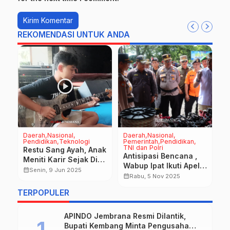
REKOMENDASI UNTUK ANDA
Daerah
Nasional
Daerah
Nasional
D
Pendidikan
Teknologi
Pemerintah
Pendidikan
P
TNI dan Polri
TN
Restu Sang Ayah, Anak
Antisipasi Bencana ,
D
Meniti Karir Sejak Dini
Wabup Ipat Ikuti Apel
J
Adalah Pintu Jalan
calendar_month
Senin, 9 Jun 2025
Kesiapsiagaan Hadapi
P
calendar_month
calendar_month
Rabu, 5 Nov 2025
Kesuksesan
Ancaman
B
TERPOPULER
Hidrometeorologi
APINDO Jembrana Resmi Dilantik,
Bupati Kembang Minta Pengusaha