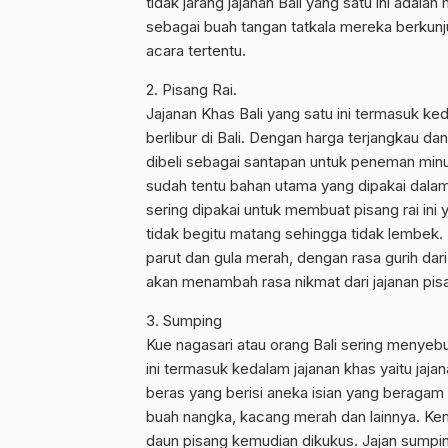
tidak jarang jajanan Bali yang satu ini adal
sebagai buah tangan tatkala mereka berkunju
acara tertentu.
2. Pisang Rai.
Jajanan Khas Bali yang satu ini termasuk ke
berlibur di Bali. Dengan harga terjangkau da
dibeli sebagai santapan untuk peneman minum
sudah tentu bahan utama yang dipakai dala
sering dipakai untuk membuat pisang rai ini
tidak begitu matang sehingga tidak lembek. 
parut dan gula merah, dengan rasa gurih dari
akan menambah rasa nikmat dari jajanan pisan
3. Sumping
Kue nagasari atau orang Bali sering menyebu
ini termasuk kedalam jajanan khas yaitu jajan
beras yang berisi aneka isian yang beragam 
buah nangka, kacang merah dan lainnya. Kem
daun pisang kemudian dikukus. Jajan sumping