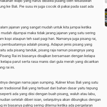
ah makanan wajib yang harus dibawa pulang oleh wisatawan
ng ke Bali. Pie susu ini juga cocok di pakai pada saat ada
dalam jajanan yang sangat mudah untuk kita jumpai ketika
n mudah dijumpai maka tidak jarang jajanan yang satu sering
 kopi ataupun teh saat pagi hari. Namanya juga pisang rai,
m pembuatannya adalah pisang. Adapun jenis pisang yang
 yaitu ada pisang tanduk, pisang raja namun pisangnya yang
Pisang Rai ini biasanya disajikan bersamaan dengan kelapa
 kelapa parut serta rasa manis dari gula merah yang dicairkan
g rai ini.
tnya dengan nama jajan sumping. Kuliner khas Bali yang satu
an tradisional Bali yang terbuat dari bahan dasar yaitu tepung
seperti ada yang diisi dengan buah pisang, waluh atau labu,
udian setelah diberi isian, selanjutnya akan dibungkus dengan
 ini biasanya paling sering ditemui ketika ada pergelaran