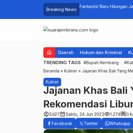
pati Kembang Siapkan Upaya
Fantastis! Baru Hitungan J
Breaking News
Omzet Ratusan Juta
home
Daerah
Hukum dan Kriminal
Ku
TRENDING TAGS
#Bupati Kembang
#Ka
Beranda
»
Kuliner
»
Jajanan Khas Bali Yang M
Kuliner
Jajanan Khas Bali
Rekomendasi Libu
account_circle
calendar_month
visibility
comment
Ed27
Sabtu, 24 Jun 2023
1.274
0 
Facebook
Twitter
Whatsapp