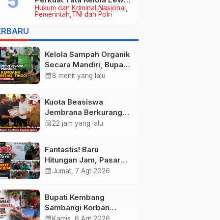
Hukum dan Kriminal
Nasional
Kerja Sama Hukum Datun
Pemerintah
TNI dan Polri
ERBARU
Kelola Sampah Organik
Secara Mandiri, Bupati
Kembang Beri
calendar_month
8 menit yang lalu
Apresiasi Tinggi
Warga Sri Mandala
Kuota Beasiswa
Jembrana Berkurang,
Bupati Kembang
calendar_month
22 jam yang lalu
Siapkan Upaya
Penambahan di Tahap
Fantastis! Baru
II
Hitungan Jam, Pasar
Rakyat PKK Provinsi
calendar_month
Jumat, 7 Agt 2026
Bali di Jembrana Raup
Omzet Ratusan Juta
Bupati Kembang
Sambangi Korban
Kebakaran di
calendar_month
Kamis, 6 Agt 2026