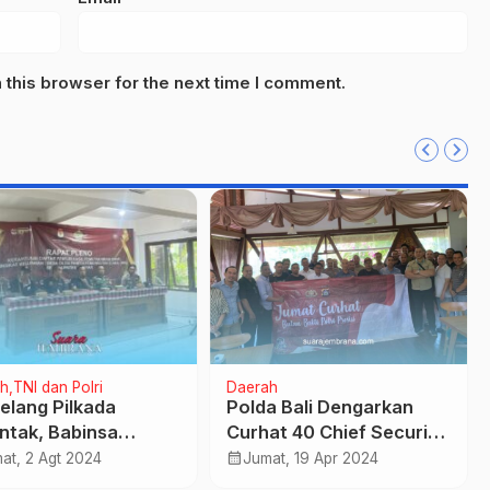
this browser for the next time I comment.
h
TNI dan Polri
Daerah
elang Pilkada
Polda Bali Dengarkan
ntak, Babinsa
Curhat 40 Chief Security
ing Hadiri Rapat
Bali
calendar_month
at, 2 Agt 2024
Jumat, 19 Apr 2024
o