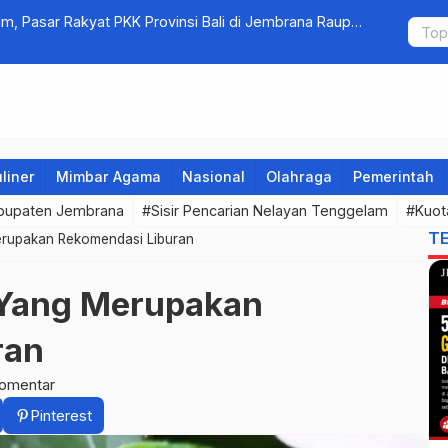
am, Pasar Rakyat PKK Provinsi Bali di Jembrana Raup
Bupati Kem
untuk Ring
liner
Mimbar Agama
Nasional
Olahraga
Pemerintah
bupaten Jembrana
#Sisir Pencarian Nelayan Tenggelam
#Kuot
T
erupakan Rekomendasi Liburan
 Yang Merupakan
ran
komentar
Pinterest