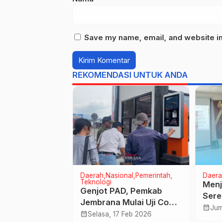
Save my name, email, and website in 
REKOMENDASI UNTUK ANDA
hraga
Pemerintah
Daerah
Nasional
Pemerintah
Daera
Teknologi
Menj
mbrana
Genjot PAD, Pemkab
Sere
let Muda Raih
Jembrana Mulai Uji Coba
Sand
calendar_month
Jum
Tanpa
Retribusi Digital Terminal
calendar_month
Mei 2026
Selasa, 17 Feb 2026
Plen