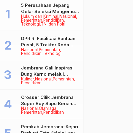
5 Perusahaan Jepang
Gelar Seleksi Mengemudi
Hukum dan Kriminal
Nasional
di Jembrana, Buka
Pemerintah
Pendidikan
Peluang Kerja bagi Calon
Teknologi
TNI dan Polri
PMI
DPR RI Fasilitasi Bantuan
Pusat, 5 Traktor Roda
Nasional
Pemerintah
Empat Resmi Perkuat
Pendidikan
Teknologi
Mekanisasi Pertanian
Jembrana
Jembrana Gali Inspirasi
Bung Karno melalui
Kuliner
Nasional
Pemerintah
Lomba Cipta Menu
Pendidikan
Mustika Rasa
Crosser Cilik Jembrana
Super Boy Sapu Bersih
Nasional
Olahraga
Empat Gelar Motocross
Pemerintah
Pendidikan
50cc
Pemkab Jembrana–Kejari
Perkuat Tata Kelola Lewat